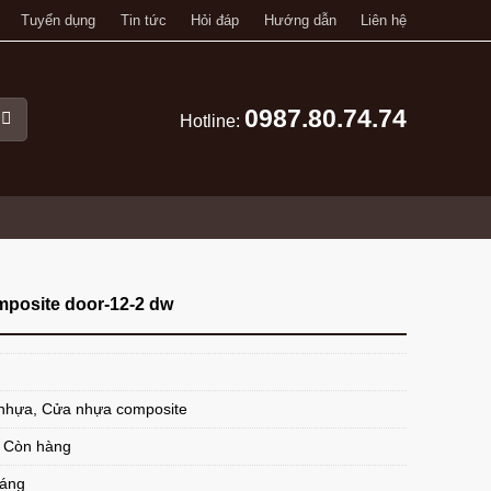
Tuyển dụng
Tin tức
Hỏi đáp
Hướng dẫn
Liên hệ
0987.80.74.74
Hotline:
posite door-12-2 dw
nhựa
,
Cửa nhựa composite
: Còn hàng
háng