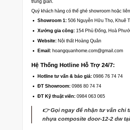
trung gian.
Quý khách hàng có thể ghé showroom hoặc liên h
Showroom 1:
506 Nguyễn Hữu Thọ, Khuê T
Xưởng gia công:
154 Phù Đổng, Hoà Phướ
Website:
Nội thất Hoàng Quân
Email:
hoangquanhome.com@gmail.com
Hệ Thống Hotline Hỗ Trợ 24/7:
Hotline tư vấn & báo giá:
0986 76 74 74
ĐT Showroom:
0986 80 74 74
ĐT Kỹ thuật viên:
0984 063 065
👉 Gọi ngay để nhận tư vấn chi t
nhựa composite door-12-2 dw tạ