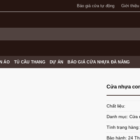
Báo giá cửa tự động
Giới thiệu
N ÁO
TỦ CẦU THANG
DỰ ÁN
BÁO GIÁ CỬA NHỰA ĐÀ NẴNG
Cửa nhựa com
Chất liệu:
Danh mục:
Cửa 
Tình trạng hàng
Bảo hành: 24 T