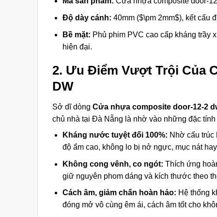
Mã sản phẩm:
Cửa nhựa composite door-12
Độ dày cánh:
40mm (
$\pm 2mm$
), kết cấu
Bề mặt:
Phủ phim PVC cao cấp kháng trầy x
hiện đại.
2. Ưu Điểm Vượt Trội Của 
DW
Sở dĩ dòng
Cửa nhựa composite door-12-2 d
chủ nhà tại Đà Nẵng là nhờ vào những đặc tính
Kháng nước tuyệt đối 100%:
Nhờ cấu trúc h
độ ẩm cao, không lo bị nở ngực, mục nát hay
Không cong vênh, co ngót:
Thích ứng hoàn
giữ nguyên phom dáng và kích thước theo th
Cách âm, giảm chấn hoàn hảo:
Hệ thống kh
đóng mở vô cùng êm ái, cách âm tốt cho khô