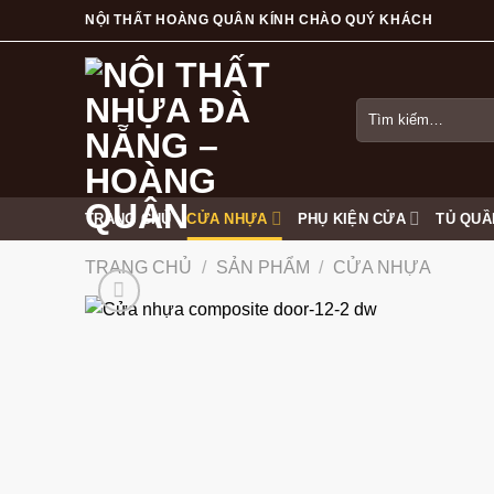
Skip
NỘI THẤT HOÀNG QUÂN KÍNH CHÀO QUÝ KHÁCH
to
content
Tìm
kiếm:
TRANG CHỦ
CỬA NHỰA
PHỤ KIỆN CỬA
TỦ QUẦ
TRANG CHỦ
/
SẢN PHẨM
/
CỬA NHỰA