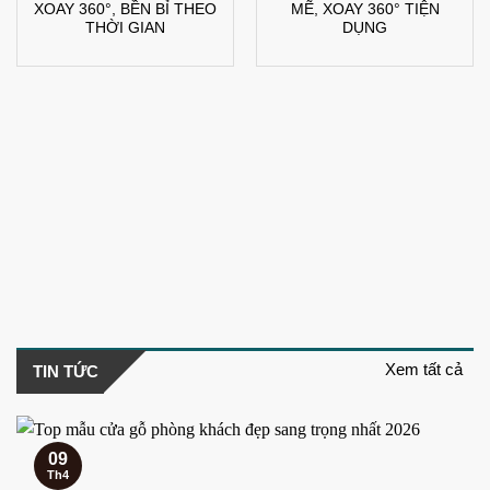
XOAY 360°, BỀN BỈ THEO
MẼ, XOAY 360° TIỆN
THỜI GIAN
DỤNG
Xem tất cả
TIN TỨC
09
Th4