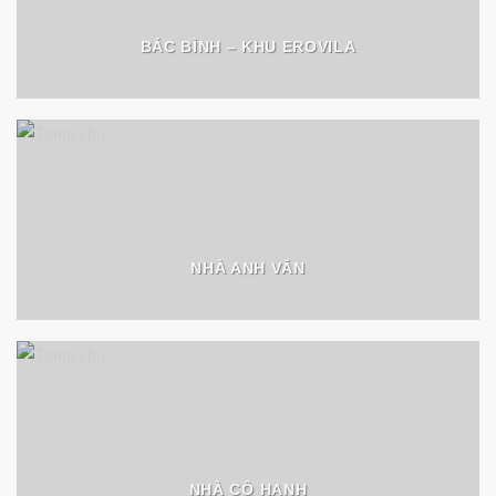
BÁC BÌNH – KHU EROVILA
NHÀ ANH VĂN
NHÀ CÔ HẠNH