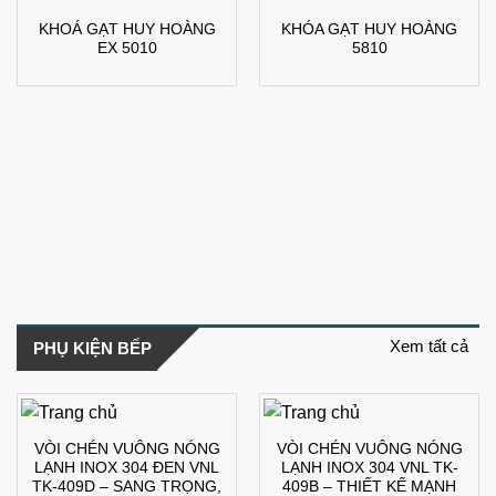
KHOÁ GẠT HUY HOÀNG
KHÓA GẠT HUY HOÀNG
EX 5010
5810
Xem tất cả
PHỤ KIỆN BẾP
VÒI CHÉN VUÔNG NÓNG
VÒI CHÉN VUÔNG NÓNG
LẠNH INOX 304 ĐEN VNL
LẠNH INOX 304 VNL TK-
TK-409D – SANG TRỌNG,
409B – THIẾT KẾ MẠNH