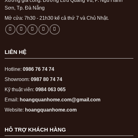
Xưởng gia công: Đường Lưu Quang Vũ, P. Ngũ Hành
Sơn, Tp. Đà Nẵng
Mở cửa: 7h30 - 21h30 kể cả thứ 7 và Chủ Nhật.
LIÊN HỆ
Hotline:
0986 76 74 74
Showroom:
0987 80 74 74
Kỹ thuật viên:
0984 063 065
Email:
hoangquanhome.com@gmail.com
Website:
hoangquanhome.com
HỖ TRỢ KHÁCH HÀNG