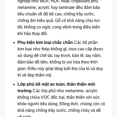
nghiệp như MDF, HDF, hoặc chipboard phủ
melamine, acrylic hay laminate đều đảm bảo
tiêu chuẩn về độ bề cao, chống trầy xước,
chống ẩm hiệu quả. Gỗ có khả năng chịu lực
tốt, không co ngót, cong vênh trong điều kiện
khí hậu thay đổi.
Phụ kiện kim loại chắc chắn
Các bộ phận
kim loại như thép không gỉ, inox cao cấp được
sử dụng để chế tác ray trượt, bản lề, tay nắm,
đảm bảo độ bền, không bị oxi hóa theo thời
gian. Điều này giúp tăng tuổi thọ của tủ và duy
trì vẻ đẹp thẩm mỹ.
Lớp phủ bề mặt an toàn, thân thiện môi
trường
Các lớp phủ như melamine, acrylic
không chứa VOC độc hại, thân thiện với sức
khỏe người tiêu dùng. Đồng thời, chúng còn có
khả năng chống trầy xước, chống cháy và dễ
vệ sinh.