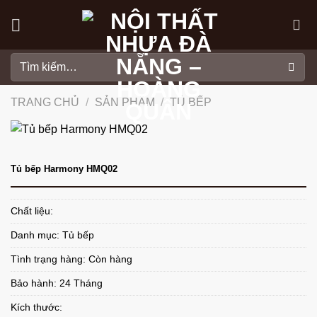
Skip
to
content
Tìm
kiếm:
TRANG CHỦ
/
SẢN PHẨM
/
TỦ BẾP
Tủ bếp Harmony HMQ02
Chất liệu:
Danh mục:
Tủ bếp
Tình trạng hàng: Còn hàng
Bảo hành: 24 Tháng
Kích thước: