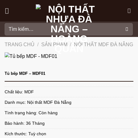
Skip
to
content
Tìm
kiếm:
TRANG CHỦ
/
SẢN PHẨM
/
NỘI THẤT MDF ĐÀ NẴNG
Tủ bếp MDF – MDF01
Chất liệu: MDF
Danh mục:
Nội thất MDF Đà Nẵng
Tình trạng hàng: Còn hàng
Bảo hành: 36 Tháng
Kích thước: Tuỳ chọn