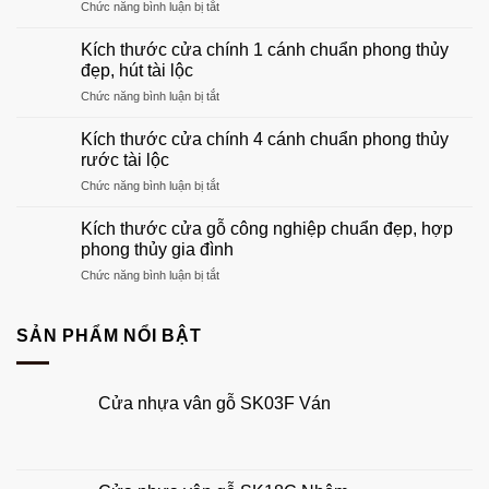
ở
Chức năng bình luận bị tắt
phòng
Khung
khách
cửa
đẹp
Kích thước cửa chính 1 cánh chuẩn phong thủy
gỗ:
sang
đẹp, hút tài lộc
Hướng
trọng
ở
Chức năng bình luận bị tắt
dẫn
nhất
Kích
chọn
2026
thước
khuôn
Kích thước cửa chính 4 cánh chuẩn phong thủy
cửa
gỗ
rước tài lộc
chính
phù
ở
Chức năng bình luận bị tắt
1
hợp
Kích
cánh
tổ
thước
chuẩn
Kích thước cửa gỗ công nghiệp chuẩn đẹp, hợp
ấm
cửa
phong
phong thủy gia đình
của
chính
thủy
bạn
ở
Chức năng bình luận bị tắt
4
đẹp,
Kích
cánh
hút
thước
chuẩn
tài
cửa
SẢN PHẨM NỔI BẬT
phong
lộc
gỗ
thủy
công
rước
nghiệp
tài
Cửa nhựa vân gỗ SK03F Ván
chuẩn
lộc
đẹp,
hợp
phong
thủy