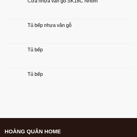
Cửa nhựa vân gỗ SK18C Nhôm
gia
đình
Tủ bếp nhựa vân gỗ
Tủ bếp
Tủ bếp
HOÀNG QUÂN HOME