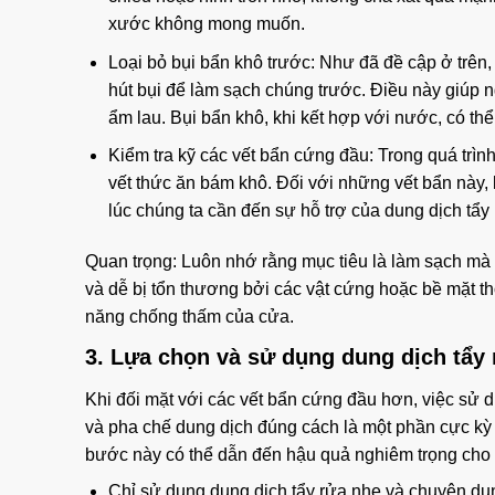
xước không mong muốn.
Loại bỏ bụi bẩn khô trước: Như đã đề cập ở trên
hút bụi để làm sạch chúng trước. Điều này giúp 
ẩm lau. Bụi bẩn khô, khi kết hợp với nước, có th
Kiểm tra kỹ các vết bẩn cứng đầu: Trong quá trìn
vết thức ăn bám khô. Đối với những vết bẩn này,
lúc chúng ta cần đến sự hỗ trợ của dung dịch tẩy
Quan trọng: Luôn nhớ rằng mục tiêu là làm sạch m
và dễ bị tổn thương bởi các vật cứng hoặc bề mặt thô
năng chống thấm của cửa.
3. Lựa chọn và sử dụng dung dịch tẩy 
Khi đối mặt với các vết bẩn cứng đầu hơn, việc sử d
và pha chế dung dịch đúng cách là một phần cực kỳ
bước này có thể dẫn đến hậu quả nghiêm trọng cho
Chỉ sử dụng dung dịch tẩy rửa nhẹ và chuyên dụn