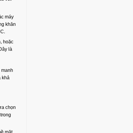
oặc máy
ùng khăn
VC.
n, hoặc
Đây là
g manh
à khả
lựa chọn
 trong
bề mặt