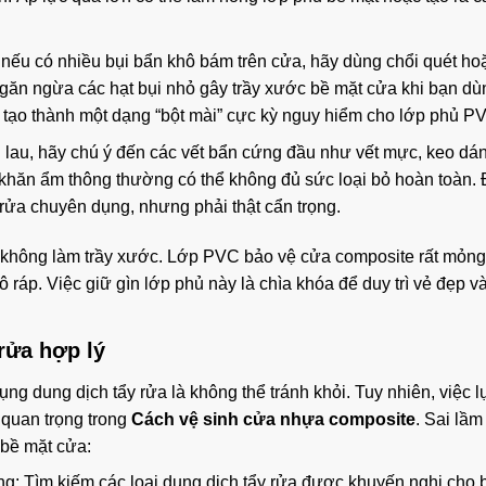
, nếu có nhiều bụi bẩn khô bám trên cửa, hãy dùng chổi quét h
ngăn ngừa các hạt bụi nhỏ gây trầy xước bề mặt cửa khi bạn d
ể tạo thành một dạng “bột mài” cực kỳ nguy hiểm cho lớp phủ P
h lau, hãy chú ý đến các vết bẩn cứng đầu như vết mực, keo dá
 khăn ẩm thông thường có thể không đủ sức loại bỏ hoàn toàn. 
 rửa chuyên dụng, nhưng phải thật cẩn trọng.
à không làm trầy xước. Lớp PVC bảo vệ cửa composite rất mỏn
 ráp. Việc giữ gìn lớp phủ này là chìa khóa để duy trì vẻ đẹp v
rửa hợp lý
ụng dung dịch tẩy rửa là không thể tránh khỏi. Tuy nhiên, việc 
 quan trọng trong
Cách vệ sinh cửa nhựa composite
. Sai lầm
 bề mặt cửa:
g: Tìm kiếm các loại dung dịch tẩy rửa được khuyến nghị cho 