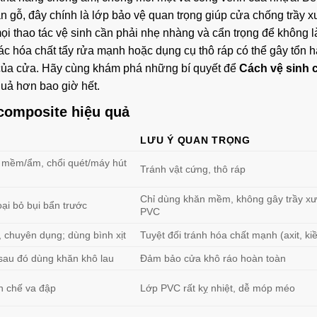
 gỗ, đây chính là lớp bảo vệ quan trọng giúp cửa chống trầy x
i thao tác vệ sinh cần phải nhẹ nhàng và cẩn trọng để không 
ác hóa chất tẩy rửa mạnh hoặc dụng cụ thô ráp có thể gây tổn h
 của cửa. Hãy cùng khám phá những bí quyết để
Cách vệ sinh 
uả hơn bao giờ hết.
composite hiệu quả
LƯU Ý QUAN TRỌNG
 mềm/ẩm, chổi quét/máy hút
Tránh vật cứng, thô ráp
Chỉ dùng khăn mềm, không gây trầy xư
ại bỏ bụi bẩn trước
PVC
 chuyên dụng; dùng bình xịt
Tuyệt đối tránh hóa chất mạnh (axit, ki
 sau đó dùng khăn khô lau
Đảm bảo cửa khô ráo hoàn toàn
n chế va đập
Lớp PVC rất kỵ nhiệt, dễ móp méo