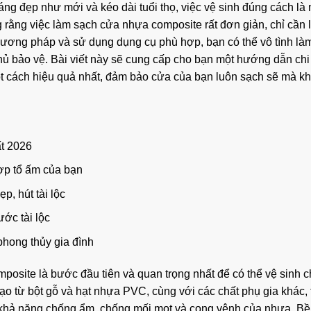
sáng đẹp như mới và kéo dài tuổi thọ, việc vệ sinh đúng cách là
rằng việc làm sạch cửa nhựa composite rất đơn giản, chỉ cần 
ương pháp và sử dụng dụng cụ phù hợp, bạn có thể vô tình là
 bảo vệ. Bài viết này sẽ cung cấp cho bạn một hướng dẫn chi t
 cách hiệu quả nhất, đảm bảo cửa của bạn luôn sạch sẽ mà kh
t 2026
p tổ ấm của bạn
, hút tài lộc
ớc tài lộc
hong thủy gia đình
omposite là bước đầu tiên và quan trọng nhất để có thể vệ sinh 
o từ bột gỗ và hạt nhựa PVC, cùng với các chất phụ gia khác, 
khả năng chống ẩm, chống mối mọt và cong vênh của nhựa. Bề