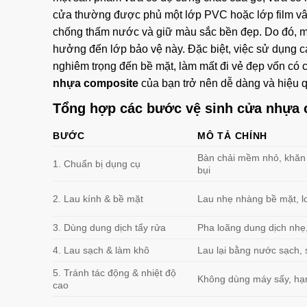
cửa thường được phủ một lớp PVC hoặc lớp film vân
chống thấm nước và giữ màu sắc bền đẹp. Do đó, mọ
hưởng đến lớp bảo vệ này. Đặc biệt, việc sử dụng c
nghiêm trọng đến bề mặt, làm mất đi vẻ đẹp vốn có
nhựa composite
của bạn trở nên dễ dàng và hiệu q
Tổng hợp các bước vệ sinh cửa nhựa 
BƯỚC
MÔ TẢ CHÍNH
Bàn chải mềm nhỏ, khăn
1. Chuẩn bị dụng cụ
bụi
2. Lau kính & bề mặt
Lau nhẹ nhàng bề mặt, lo
3. Dùng dung dịch tẩy rửa
Pha loãng dung dịch nhẹ,
4. Lau sạch & làm khô
Lau lại bằng nước sạch,
5. Tránh tác động & nhiệt độ
Không dùng máy sấy, hạ
cao