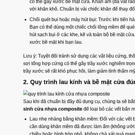
có thể gây xước bề mặt cửa. Khăn ẩm (đã vắt ráo 
với khăn khô. Chuẩn bị vài chiếc khăn để thay đổ
Chổi quét bụi hoặc máy hút bụi: Trước khi tiến hàn
Bạn có thể dùng một chiếc chổi lông mềm để qué
hút sạch bụi ở các khe, kẽ và toàn bộ bề mặt cửa.
xước bề mặt khi bạn lau.
Lưu ý: Tuyệt đối tránh sử dụng các vật liệu cứng, th
sợi tổng hợp cứng có thể gây trầy xước nghiêm trọn
trầy xước sẽ rất khó phục hồi, làm giảm tính thẩm m
2. Quy trình lau kính và bề mặt cửa đ
Sau khi đã chuẩn bị đầy đủ dụng cụ, chúng ta sẽ bắ
sinh cửa nhựa composite
để loại bỏ các vết bẩn 
Lau nhẹ nhàng bằng khăn mềm: Đối với các vết b
cần dùng khăn mềm đã được làm ẩm (không ướt s
chiều hoặc hình tròn nhỏ, không chà xát quá mạnh