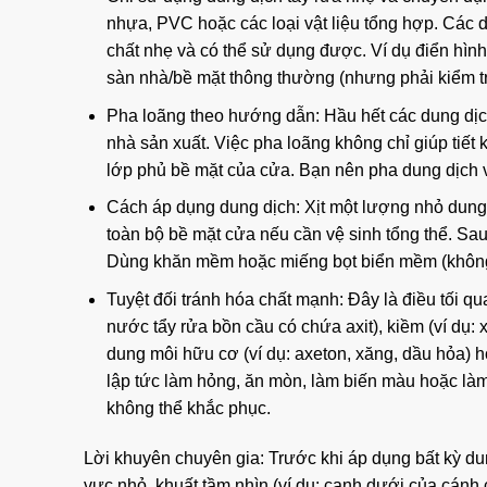
nhựa, PVC hoặc các loại vật liệu tổng hợp. Các 
chất nhẹ và có thể sử dụng được. Ví dụ điển hìn
sàn nhà/bề mặt thông thường (nhưng phải kiểm tr
Pha loãng theo hướng dẫn: Hầu hết các dung dịc
nhà sản xuất. Việc pha loãng không chỉ giúp tiết
lớp phủ bề mặt của cửa. Bạn nên pha dung dịch v
Cách áp dụng dung dịch: Xịt một lượng nhỏ dung 
toàn bộ bề mặt cửa nếu cần vệ sinh tổng thể. Sa
Dùng khăn mềm hoặc miếng bọt biển mềm (không 
Tuyệt đối tránh hóa chất mạnh: Đây là điều tối q
nước tẩy rửa bồn cầu có chứa axit), kiềm (ví dụ: 
dung môi hữu cơ (ví dụ: axeton, xăng, dầu hỏa) 
lập tức làm hỏng, ăn mòn, làm biến màu hoặc là
không thể khắc phục.
Lời khuyên chuyên gia: Trước khi áp dụng bất kỳ du
vực nhỏ, khuất tầm nhìn (ví dụ: cạnh dưới của cán