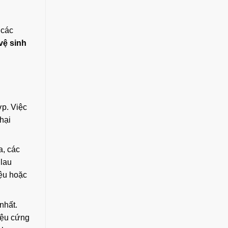
 các
vệ sinh
ợp. Việc
hại
a, các
 lau
iệu hoặc
nhất.
liệu cứng