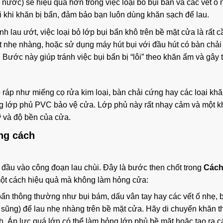
nước) sẽ hiệu quả hơn trong việc loại bỏ bụi bẩn và các vết ố 
i khi khăn bị bẩn, đảm bảo bạn luôn dùng khăn sạch để lau.
h lau ướt, việc loại bỏ lớp bụi bẩn khô trên bề mặt cửa là rất cầ
t nhẹ nhàng, hoặc sử dụng máy hút bụi với đầu hút có bàn chả
 Bước này giúp tránh việc bụi bẩn bị “lôi” theo khăn ẩm và gây 
ô ráp như miếng cọ rửa kim loại, bàn chải cứng hay các loại kh
g lớp phủ PVC bảo vệ cửa. Lớp phủ này rất nhạy cảm và một kh
ỹ và độ bền của cửa.
úng cách
t đầu vào công đoạn lau chùi. Đây là bước then chốt trong
Cách
một cách hiệu quả mà không làm hỏng cửa:
ẩn thông thường như bụi bám, dấu vân tay hay các vết ố nhẹ, 
ũng) để lau nhẹ nhàng trên bề mặt cửa. Hãy di chuyển khăn t
. Áp lực quá lớn có thể làm hỏng lớp phủ bề mặt hoặc tạo ra c