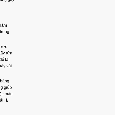
 làm
trong
nước
tẩy rửa.
để lại
này vài
 bằng
ng giúp
oặc màu
ải là