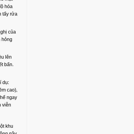
độ hóa
 tẩy rửa
nghị của
m hỏng
ều lên
ết bẩn.
í dụ:
iềm cao),
thể ngay
 viễn
một khu
hông gây