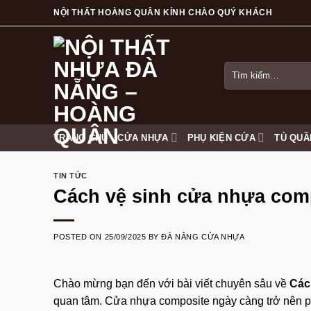
Skip
NỘI THẤT HOÀNG QUÂN KÍNH CHÀO QUÝ KHÁCH
to
content
Tìm
kiếm:
TRANG CHỦ
CỬA NHỰA
PHỤ KIỆN CỬA
TỦ QUẦ
TIN TỨC
Cách vệ sinh cửa nhựa com
POSTED ON
25/09/2025
BY
ĐÀ NẴNG CỬA NHỰA
Chào mừng bạn đến với bài viết chuyên sâu về
Các
quan tâm. Cửa nhựa composite ngày càng trở nên ph