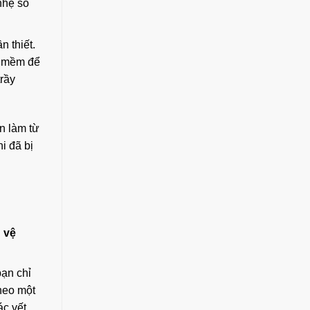
nhẹ so
n thiết.
i mềm để
trầy
ăn làm từ
i đã bị
 vệ
bạn chỉ
heo một
ác vết