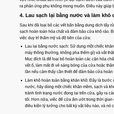
ra phản ứng phụ không mong muốn. Điều này giúp bạ
4. Lau sạch lại bằng nước và làm khô
Sau khi đã loại bỏ các vết bẩn bằng dung dịch tẩy r
sạch hoàn toàn hóa chất và đảm bảo cửa khô ráo. B
việc duy trì thẩm mỹ và độ bền của cửa:
Lau lại bằng nước sạch: Sử dụng một chiếc khă
máy thông thường, không pha thêm gì) và vắt thật
Mục đích là để loại bỏ hoàn toàn các cặn hóa chất
vệt ố, làm mất đi vẻ sáng bóng của cửa hoặc thậm
lần nếu cảm thấy cần thiết để đảm bảo cửa hoàn 
Làm khô hoàn toàn bằng khăn khô: Đây là bước 
nước, hãy dùng một chiếc khăn mềm, sạch và khô 
tránh tình trạng nước đọng lại trên cửa, gây ra cá
tối. Hơn nữa, việc để cửa ẩm ướt trong thời gia
điều kiện lý tưởng cho bất kỳ vật liệu nào, và nó