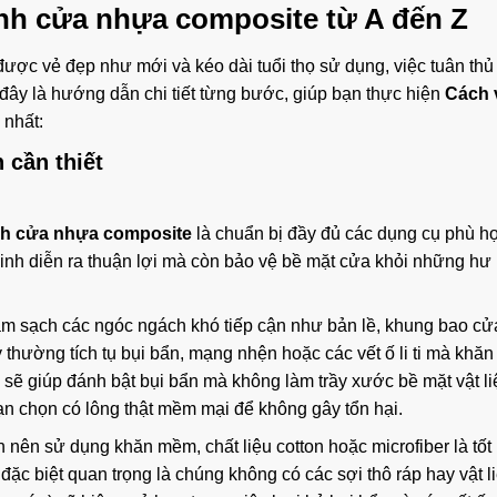
inh cửa nhựa composite
từ A đến Z
ợc vẻ đẹp như mới và kéo dài tuổi thọ sử dụng, việc tuân thủ
đây là hướng dẫn chi tiết từng bước, giúp bạn thực hiện
Cách 
 nhất:
 cần thiết
nh cửa nhựa composite
là chuẩn bị đầy đủ các dụng cụ phù h
sinh diễn ra thuận lợi mà còn bảo vệ bề mặt cửa khỏi những hư 
àm sạch các ngóc ngách khó tiếp cận như bản lề, khung bao cử
hường tích tụ bụi bẩn, mạng nhện hoặc các vết ố li ti mà khăn
sẽ giúp đánh bật bụi bẩn mà không làm trầy xước bề mặt vật l
n chọn có lông thật mềm mại để không gây tổn hại.
ên sử dụng khăn mềm, chất liệu cotton hoặc microfiber là tốt 
đặc biệt quan trọng là chúng không có các sợi thô ráp hay vật 