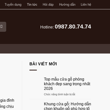
Tuyển dụng
Tin tức
Hỏi đáp
Hướng dẫn
Liên hệ
0987.80.74.74
Hotline:
BÀI VIẾT MỚI
Top mẫu cửa gỗ phòng
khách đẹp sang trọng nhất
2026
ở
Chức năng bình luận bị tắt
Top
gia đình
mẫu
Khung cửa gỗ: Hướng dẫn
ống chịu
cửa
chọn khuôn gỗ phù hợp tổ