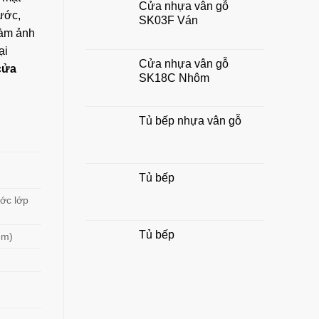
Cửa nhựa vân gỗ
chuẩn
ước,
SK03F Ván
đẹp,
hợp
làm ảnh
phong
ại
thủy
Cửa nhựa vân gỗ
cửa
gia
SK18C Nhôm
đình
Tủ bếp nhựa vân gỗ
Tủ bếp
ớc lớp
Tủ bếp
ềm)