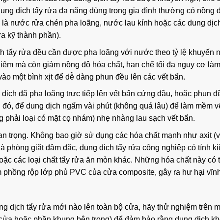
dung dịch tẩy rửa đa năng dùng trong gia đình thường có nồng 
h là nước rửa chén pha loãng, nước lau kính hoặc các dung dịch
a kỹ thành phần).
h tẩy rửa đều cần được pha loãng với nước theo tỷ lệ khuyến 
 kiệm mà còn giảm nồng độ hóa chất, hạn chế tối đa nguy cơ là
ào một bình xịt để dễ dàng phun đều lên các vết bẩn.
dịch đã pha loãng trực tiếp lên vết bẩn cứng đầu, hoặc phun đ
u đó, để dung dịch ngấm vài phút (không quá lâu) để làm mềm v
phải loại có mặt cọ nhám) nhẹ nhàng lau sạch vết bẩn.
uan trọng. Không bao giờ sử dụng các hóa chất mạnh như axit (v
xà phòng giặt đậm đặc, dung dịch tẩy rửa công nghiệp có tính k
hoặc các loại chất tẩy rửa ăn mòn khác. Những hóa chất này có 
m phồng rộp lớp phủ PVC của cửa composite, gây ra hư hại vĩnh
ng dịch tẩy rửa mới nào lên toàn bộ cửa, hãy thử nghiệm trên 
h cửa hoặc phần khung bên trong) để đảm bảo rằng dung dịch k