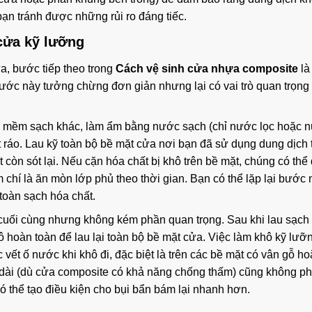
n tránh được những rủi ro đáng tiếc.
 cửa kỹ lưỡng
ửa, bước tiếp theo trong
Cách vệ sinh cửa nhựa composite
là
ước này tưởng chừng đơn giản nhưng lại có vai trò quan trọng 
n mềm sạch khác, làm ẩm bằng nước sạch (chỉ nước lọc hoặc 
 ráo. Lau kỹ toàn bộ bề mặt cửa nơi bạn đã sử dụng dung dịch 
 còn sót lại. Nếu cặn hóa chất bị khô trên bề mặt, chúng có thể 
 chí là ăn mòn lớp phủ theo thời gian. Bạn có thể lặp lại bước 
toàn sạch hóa chất.
cuối cùng nhưng không kém phần quan trọng. Sau khi lau sạch
hoàn toàn để lau lại toàn bộ bề mặt cửa. Việc làm khô kỹ lưỡ
c vết ố nước khi khô đi, đặc biệt là trên các bề mặt có vân gỗ h
n dài (dù cửa composite có khả năng chống thấm) cũng không ph
 có thể tạo điều kiện cho bụi bẩn bám lại nhanh hơn.