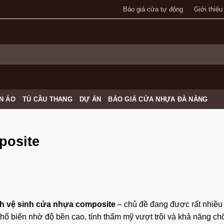
Báo giá cửa tự động
Giới thiệu
N ÁO
TỦ CẦU THANG
DỰ ÁN
BÁO GIÁ CỬA NHỰA ĐÀ NẴNG
posite
h vệ sinh cửa nhựa composite
– chủ đề đang được rất nhiều 
ổ biến nhờ độ bền cao, tính thẩm mỹ vượt trội và khả năng ch