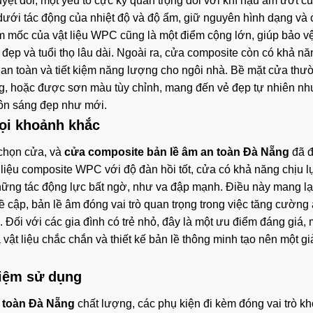
yệt đối, một yếu tố cực kỳ quan trọng đối với khí hậu ẩm ướt c
ưới tác động của nhiệt độ và độ ẩm, giữ nguyên hình dạng và 
m mốc của vật liệu WPC cũng là một điểm cộng lớn, giúp bảo v
ẻ đẹp và tuổi thọ lâu dài. Ngoài ra, cửa composite còn có khả nă
 an toàn và tiết kiệm năng lượng cho ngôi nhà. Bề mặt cửa thư
ng, hoặc được sơn màu tùy chỉnh, mang đến vẻ đẹp tự nhiên nh
luôn sáng đẹp như mới.
mọi khoảnh khắc
 chọn cửa, và
cửa composite bản lề âm an toàn Đà Nẵng
đã 
t liệu composite WPC với độ đàn hồi tốt, cửa có khả năng chịu l
những tác động lực bất ngờ, như va đập mạnh. Điều này mang lạ
 cập, bản lề âm đóng vai trò quan trọng trong việc tăng cường 
 Đối với các gia đình có trẻ nhỏ, đây là một ưu điểm đáng giá, 
ật liệu chắc chắn và thiết kế bản lề thông minh tạo nên một gi
hiệm sử dụng
 toàn Đà Nẵng
chất lượng, các phụ kiện đi kèm đóng vai trò k