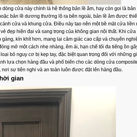
 dòng cửa này chính là hệ thống bản lề âm, hay còn gọi là bản l
 hoặc bản lề dương thường lộ ra bên ngoài, bản lề âm được thiế
 cánh cửa và khung cửa. Điều này tạo nên một bề mặt cửa liền
o vẻ đẹp hiện đại và sang trọng của không gian nội thất. Khi cử
gọn gàng, kín khít hơn, mang lại cảm giác cao cấp và chuyên ngh
đóng mở một cách nhẹ nhàng, êm ái, hạn chế tối đa tiếng ồn gâ
loại bỏ nguy cơ bị kẹp tay, đặc biệt quan trọng đối với những g
thành lựa chọn hàng đầu và phổ biến cho các dòng cửa composit
, nơi sự tiện nghi và an toàn luôn được đặt lên hàng đầu.
hời gian