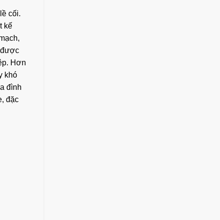
ề cối.
t kế
 mạch,
a được
iệp. Hơn
y khó
ia đình
e, đặc