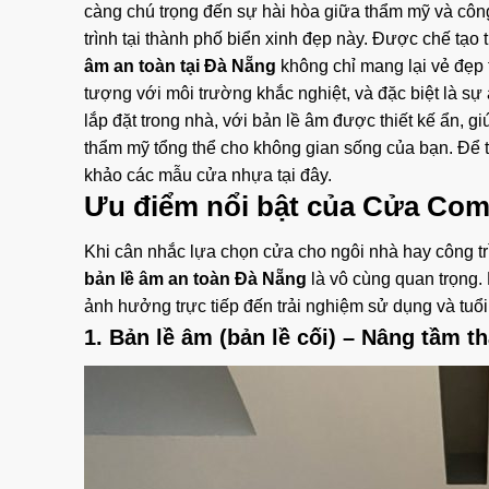
càng chú trọng đến sự hài hòa giữa thẩm mỹ và côn
trình tại thành phố biển xinh đẹp này. Được chế tạo 
âm an toàn tại Đà Nẵng
không chỉ mang lại vẻ đẹp 
tượng với môi trường khắc nghiệt, và đặc biệt là s
lắp đặt trong nhà, với bản lề âm được thiết kế ẩn, 
thẩm mỹ tổng thể cho không gian sống của bạn. Để t
khảo
các mẫu cửa nhựa tại đây
.
Ưu điểm nổi bật của Cửa Com
Khi cân nhắc lựa chọn cửa cho ngôi nhà hay công trì
bản lề âm an toàn Đà Nẵng
là vô cùng quan trọng
ảnh hưởng trực tiếp đến trải nghiệm sử dụng và tuổi
1. Bản lề âm (bản lề cối) – Nâng tầm 