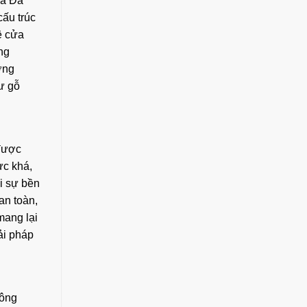
ủa Đà
cấu trúc
ệ cửa
ng
ờng
ư gỗ
được
ực khá,
i sự bền
an toàn,
mang lại
ải pháp
hông