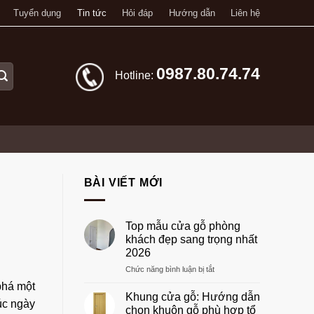
Tuyển dụng
Tin tức
Hỏi đáp
Hướng dẫn
Liên hệ
0987.80.74.74
Hotline:
BÀI VIẾT MỚI
Top mẫu cửa gỗ phòng
khách đẹp sang trọng nhất
2026
ở
Chức năng bình luận bị tắt
Top
phá một
mẫu
Khung cửa gỗ: Hướng dẫn
rúc ngày
cửa
chọn khuôn gỗ phù hợp tổ