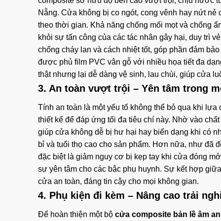
composite sở hữu độ bền cao vượt trội, chịu nước tu
Nẵng. Cửa không bị co ngót, cong vênh hay nứt nẻ d
theo thời gian. Khả năng chống mối mọt và chống ẩ
khỏi sự tấn công của các tác nhân gây hại, duy trì v
chống cháy lan và cách nhiệt tốt, góp phần đảm bảo
được phủ film PVC vân gỗ với nhiều họa tiết đa dạ
thật nhưng lại dễ dàng vệ sinh, lau chùi, giúp cửa 
3. An toàn vượt trội – Yên tâm trong 
Tính an toàn là một yếu tố không thể bỏ qua khi lựa
thiết kế để đáp ứng tối đa tiêu chí này. Nhờ vào chấ
giúp cửa không dễ bị hư hại hay biến dạng khi có 
bỉ và tuổi thọ cao cho sản phẩm. Hơn nữa, như đã đề
đặc biệt là giảm nguy cơ bị kẹp tay khi cửa đóng mở.
sự yên tâm cho các bậc phụ huynh. Sự kết hợp giữa v
cửa an toàn, đáng tin cậy cho mọi không gian.
4. Phụ kiện đi kèm – Nâng cao trải ng
Để hoàn thiện một bộ
cửa composite bản lề âm an