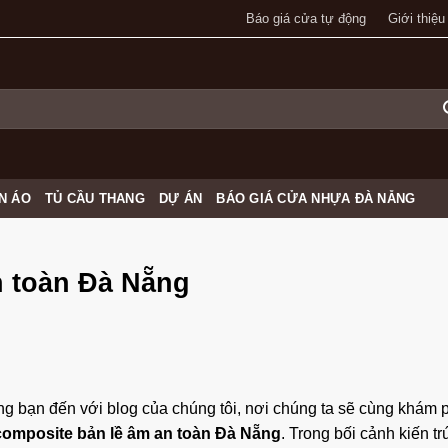
Báo giá cửa tự động
Giới thiệu
N ÁO
TỦ CẦU THANG
DỰ ÁN
BÁO GIÁ CỬA NHỰA ĐÀ NẴNG
n toàn Đà Nẵng
 bạn đến với blog của chúng tôi, nơi chúng ta sẽ cùng khám 
omposite bản lề âm an toàn Đà Nẵng
. Trong bối cảnh kiến t