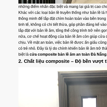
những điểm nhấn đặc biệt và mang lại giá trị cao cho
Khác với các loại bản lề truyền thống như bản lề lá
thông minh để lắp đặt chìm hoàn toàn vào bên trong
tinh tế, không có chi tiết thừa, góp phần đáng kể và
lắp đặt với bản lề âm, tổng thể công trình trở nên 
nữa, cơ chế hoạt động của bản lề âm còn giúp cửa 
chịu. Về mặt an toàn, việc bản lề được ẩn giấu cũng 
có trẻ nhỏ. Đây là lý do chính khiến bản lề âm trở 
biệt là
cửa composite bản lề âm an toàn Đà Nẵng
2. Chất liệu composite – Độ bền vượt t