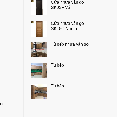
Cửa nhựa vân gỗ
chuẩn
SK03F Ván
đẹp,
hợp
phong
thủy
Cửa nhựa vân gỗ
gia
SK18C Nhôm
đình
Tủ bếp nhựa vân gỗ
Tủ bếp
Tủ bếp
ong