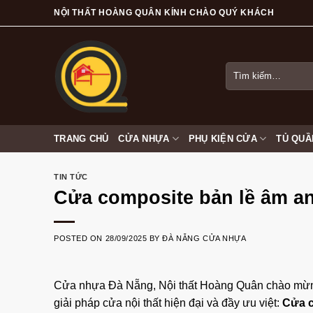
Skip
NỘI THẤT HOÀNG QUÂN KÍNH CHÀO QUÝ KHÁCH
to
content
Tìm
kiếm:
TRANG CHỦ
CỬA NHỰA
PHỤ KIỆN CỬA
TỦ QUẦ
TIN TỨC
Cửa composite bản lề âm a
POSTED ON
28/09/2025
BY
ĐÀ NẴNG CỬA NHỰA
Cửa nhựa Đà Nẵng
,
Nội thất Hoàng Quân
chào mừng
giải pháp cửa nội thất hiện đại và đầy ưu việt:
Cửa c