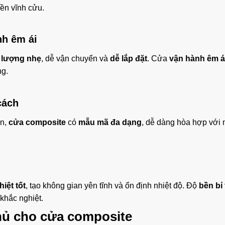
ền vĩnh cửu.
nh êm ái
 lượng nhẹ
, dễ vận chuyển và
dễ lắp đặt
. Cửa
vận hành êm á
ng.
cách
ển,
cửa composite
có
mẫu mã đa dạng
, dễ dàng hòa hợp với 
iệt tốt
, tạo không gian yên tĩnh và ổn định nhiệt độ. Độ
bền bỉ
 khắc nghiệt.
hủ cho
cửa composite