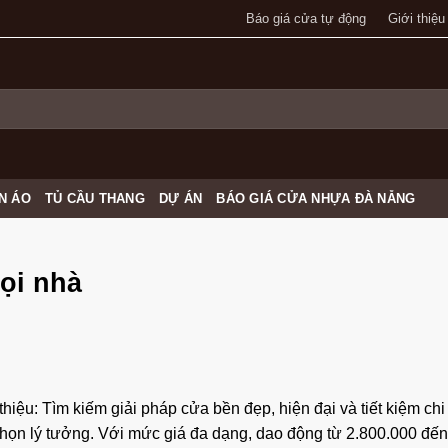
Báo giá cửa tự động
Giới thiệu
N ÁO
TỦ CẦU THANG
DỰ ÁN
BÁO GIÁ CỬA NHỰA ĐÀ NẴNG
ọi nhà
 thiệu: Tìm kiếm giải pháp cửa bền đẹp, hiện đại và tiết kiệm chi
chọn lý tưởng. Với mức giá đa dạng, dao động từ 2.800.000 đến