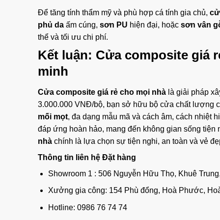
Để tăng tính thẩm mỹ và phù hợp cá tính gia chủ,
cử
phủ da
ấm cúng,
sơn PU
hiện đại, hoặc
sơn vân gỗ
thể và tối ưu chi phí.
Kết luận:
Cửa composite giá r
minh
Cửa composite giá rẻ cho mọi nhà
là giải pháp xâ
3.000.000 VNĐ/bộ, bạn sở hữu bộ cửa chất lượng ca
mối mọt
, đa dạng mẫu mã và cách âm, cách nhiệt hi
đáp ứng hoàn hảo, mang đến không gian sống tiện n
nhà
chính là lựa chọn sự tiện nghi, an toàn và vẻ đ
Thông tin liên hệ Đặt hàng
Showroom 1 : 506 Nguyễn Hữu Thọ, Khuê Trung
Xưởng gia công: 154 Phù đổng, Hoà Phước, Ho
Hotline: 0986 76 74 74