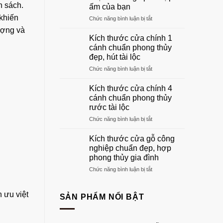
gỗ
 sách.
ấm của bạn
phòng
 khiến
ở
Chức năng bình luận bị tắt
khách
Khung
đẹp
ượng và
cửa
sang
Kích thước cửa chính 1
gỗ:
trọng
cánh chuẩn phong thủy
Hướng
nhất
đẹp, hút tài lộc
dẫn
2026
ở
Chức năng bình luận bị tắt
chọn
Kích
khuôn
thước
gỗ
Kích thước cửa chính 4
cửa
phù
cánh chuẩn phong thủy
chính
hợp
rước tài lộc
1
tổ
ở
Chức năng bình luận bị tắt
cánh
ấm
Kích
chuẩn
của
thước
phong
bạn
Kích thước cửa gỗ công
cửa
thủy
nghiệp chuẩn đẹp, hợp
chính
đẹp,
phong thủy gia đình
4
hút
ở
Chức năng bình luận bị tắt
cánh
tài
Kích
chuẩn
lộc
thước
phong
 ưu việt
cửa
thủy
SẢN PHẨM NỔI BẬT
gỗ
rước
công
tài
nghiệp
lộc