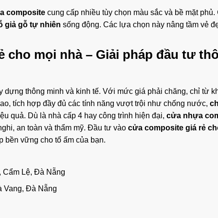
a composite
cung cấp nhiều tùy chọn màu sắc và bề mặt phủ.
 giả gỗ tự nhiên
sống động. Các lựa chọn này nâng tầm vẻ đ
ẻ cho mọi nhà
– Giải pháp đầu tư th
y dựng thông minh và kinh tế. Với mức giá phải chăng, chỉ từ 
o, tích hợp đầy đủ các tính năng vượt trội như chống nước,
c
ệu quả. Dù là nhà cấp 4 hay công trình hiện đại,
cửa nhựa com
ghi, an toàn và thẩm mỹ. Đầu tư vào
cửa composite giá rẻ ch
ẹp bền vững cho tổ ấm của bạn.
, Cẩm Lệ, Đà Nẵng
à Vang, Đà Nẵng