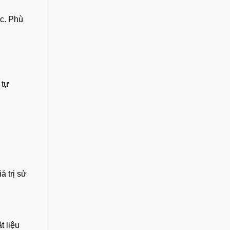
c. Phù
 tự
á trị sử
t liệu