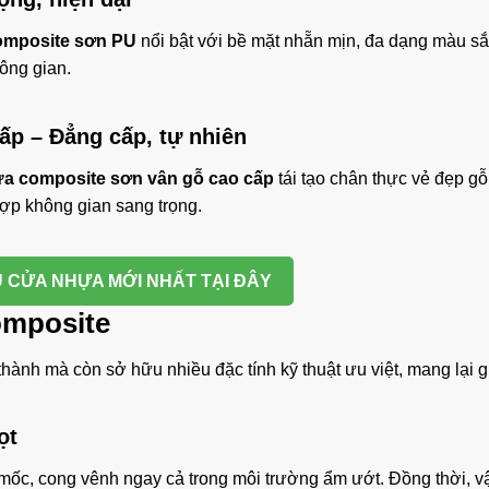
omposite sơn PU
nổi bật với bề mặt nhẵn mịn, đa dạng màu sắ
hông gian.
cấp
– Đẳng cấp, tự nhiên
a composite sơn vân gỗ cao cấp
tái tạo chân thực vẻ đẹp gỗ
hợp không gian sang trọng.
 CỬA NHỰA MỚI NHẤT TẠI ĐÂY
mposite
ành mà còn sở hữu nhiều đặc tính kỹ thuật ưu việt, mang lại gi
ọt
mốc, cong vênh ngay cả trong môi trường ẩm ướt. Đồng thời, vậ