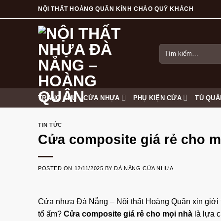
Skip
NỘI THẤT HOÀNG QUÂN KÍNH CHÀO QUÝ KHÁCH
to
content
Tìm
kiếm:
TRANG CHỦ
CỬA NHỰA
PHỤ KIỆN CỬA
TỦ QUẦ
TIN TỨC
Cửa composite giá rẻ cho m
POSTED ON
12/11/2025
BY
ĐÀ NẴNG CỬA NHỰA
Cửa nhựa Đà Nẵng
–
Nội thất Hoàng Quân
xin giới
tổ ấm?
Cửa composite giá rẻ cho mọi nhà
là lựa 