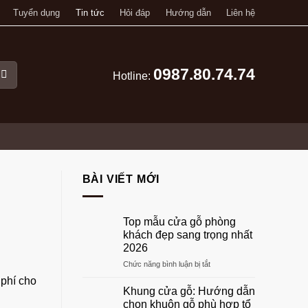
Tuyển dụng
Tin tức
Hỏi đáp
Hướng dẫn
Liên hệ
0987.80.74.74
Hotline:
BÀI VIẾT MỚI
Top mẫu cửa gỗ phòng
khách đẹp sang trọng nhất
2026
ở
Chức năng bình luận bị tắt
Top
 phí cho
mẫu
Khung cửa gỗ: Hướng dẫn
cửa
chọn khuôn gỗ phù hợp tổ