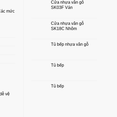
Cửa nhựa vân gỗ
chuẩn
SK03F Ván
đẹp,
 Các mức
hợp
phong
thủy
Cửa nhựa vân gỗ
gia
SK18C Nhôm
đình
Tủ bếp nhựa vân gỗ
Tủ bếp
Tủ bếp
dễ vệ