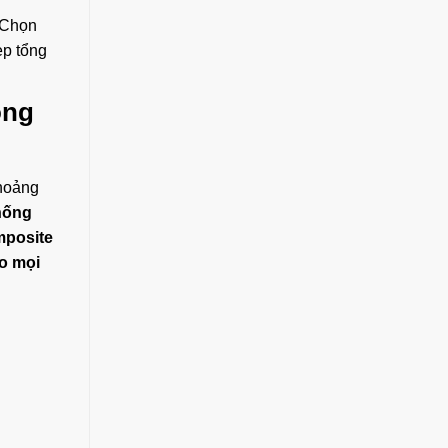
 Chọn
ẹp tổng
ông
khoảng
hống
posite
o mọi