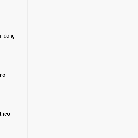
i
, đóng
mọi
 theo