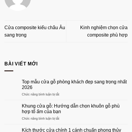
Cửa composite kiểu châu Âu
Kinh nghiệm chọn cửa
sang trọng
composite phù hợp
BÀI VIẾT MỚI
Top mẫu cửa gỗ phòng khách đẹp sang trọng nhất
2026
ở
Chức năng bình luận bị tắt
Top
mẫu
Khung cửa gỗ: Hướng dẫn chọn khuôn gỗ phù
cửa
hợp tổ ấm của bạn
gỗ
ở
Chức năng bình luận bị tắt
phòng
Khung
khách
cửa
đẹp
Kích thước cửa chính 1 cánh chuẩn phong thủy