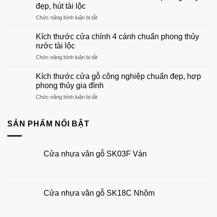
gỗ:
sang
đẹp, hút tài lộc
Hướng
trọng
ở
Chức năng bình luận bị tắt
dẫn
nhất
Kích
chọn
2026
thước
khuôn
Kích thước cửa chính 4 cánh chuẩn phong thủy
cửa
gỗ
rước tài lộc
chính
phù
ở
Chức năng bình luận bị tắt
1
hợp
Kích
cánh
tổ
thước
chuẩn
Kích thước cửa gỗ công nghiệp chuẩn đẹp, hợp
ấm
cửa
phong
phong thủy gia đình
của
chính
thủy
bạn
ở
Chức năng bình luận bị tắt
4
đẹp,
Kích
cánh
hút
thước
chuẩn
tài
cửa
SẢN PHẨM NỔI BẬT
phong
lộc
gỗ
thủy
công
rước
nghiệp
tài
Cửa nhựa vân gỗ SK03F Ván
chuẩn
lộc
đẹp,
hợp
phong
thủy
Cửa nhựa vân gỗ SK18C Nhôm
gia
đình