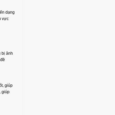
iến dạng
u vực
 bị ảnh
 đề
t, giúp
, giúp