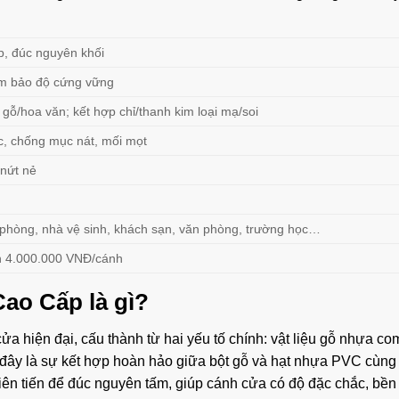
, đúc nguyên khối
m bảo độ cứng vững
gỗ/hoa văn; kết hợp chỉ/thanh kim loại mạ/soi
c, chống mục nát, mối mọt
 nứt nẻ
 phòng, nhà vệ sinh, khách sạn, văn phòng, trường học…
n 4.000.000 VNĐ/cánh
ao Cấp là gì?
a hiện đại, cấu thành từ hai yếu tố chính: vật liệu gỗ nhựa co
te ở đây là sự kết hợp hoàn hảo giữa bột gỗ và hạt nhựa PVC cùn
tiên tiến để đúc nguyên tấm, giúp cánh cửa có độ đặc chắc, bền 