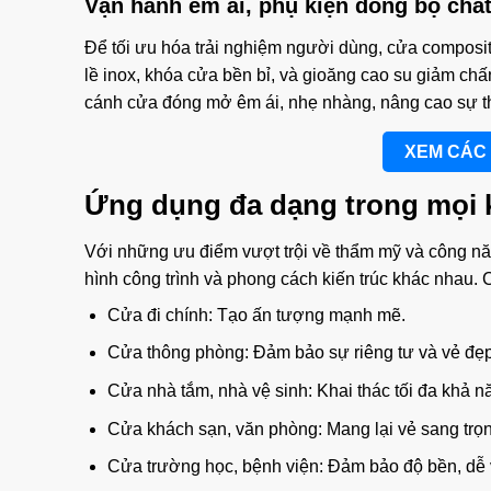
Vận hành êm ái, phụ kiện đồng bộ chấ
Để tối ưu hóa trải nghiệm người dùng, cửa composi
lề inox, khóa cửa bền bỉ, và gioăng cao su giảm ch
cánh cửa đóng mở êm ái, nhẹ nhàng, nâng cao sự tho
XEM CÁC
Ứng dụng đa dạng trong mọi 
Với những ưu điểm vượt trội về thẩm mỹ và công n
hình công trình và phong cách kiến trúc khác nhau.
Cửa đi chính: Tạo ấn tượng mạnh mẽ.
Cửa thông phòng: Đảm bảo sự riêng tư và vẻ đẹ
Cửa nhà tắm, nhà vệ sinh: Khai thác tối đa khả 
Cửa khách sạn, văn phòng: Mang lại vẻ sang trọ
Cửa trường học, bệnh viện: Đảm bảo độ bền, dễ 