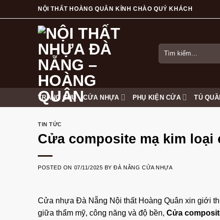
Skip
NỘI THẤT HOÀNG QUÂN KÍNH CHÀO QUÝ KHÁCH
to
content
Tìm
kiếm:
TRANG CHỦ
CỬA NHỰA
PHỤ KIỆN CỬA
TỦ QUẦ
TIN TỨC
Cửa composite mạ kim loại 
POSTED ON
07/11/2025
BY
ĐÀ NẴNG CỬA NHỰA
Cửa nhựa Đà Nẵng
Nội thất Hoàng Quân
xin giới t
giữa thẩm mỹ, công năng và độ bền,
Cửa composite