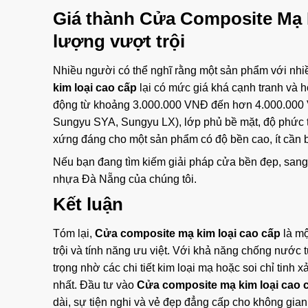
Giá thành Cửa Composite Mạ 
lượng vượt trội
Nhiều người có thể nghĩ rằng một sản phẩm với nhiề
kim loại cao cấp
lại có mức giá khá cạnh tranh và 
động từ khoảng 3.000.000 VNĐ đến hơn 4.000.000 VN
Sungyu SYA, Sungyu LX), lớp phủ bề mặt, độ phức tạ
xứng đáng cho một sản phẩm có độ bền cao, ít cần bảo
Nếu bạn đang tìm kiếm giải pháp cửa bền đẹp, sang
nhựa Đà Nẵng
của chúng tôi.
Kết luận
Tóm lại,
Cửa composite mạ kim loại cao cấp
là mộ
trội và tính năng ưu việt. Với khả năng chống nước 
trọng nhờ các chi tiết kim loại mạ hoặc soi chỉ tin
nhất. Đầu tư vào
Cửa composite mạ kim loại cao 
dài, sự tiện nghi và vẻ đẹp đẳng cấp cho không gian