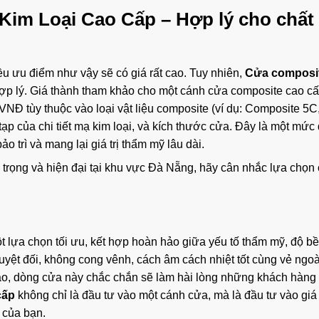
Kim Loại Cao Cấp – Hợp lý cho chất
u ưu điểm như vậy sẽ có giá rất cao. Tuy nhiên,
Cửa composi
hợp lý. Giá thành tham khảo cho một cánh cửa composite cao c
Đ tùy thuộc vào loại vật liệu composite (ví dụ: Composite 5C
p của chi tiết mạ kim loại, và kích thước cửa. Đây là một mức
 trì và mang lại giá trị thẩm mỹ lâu dài.
 trọng và hiện đại tại khu vực Đà Nẵng, hãy cân nhắc lựa chọn
t lựa chọn tối ưu, kết hợp hoàn hảo giữa yếu tố thẩm mỹ, độ b
tuyệt đối, không cong vênh, cách âm cách nhiệt tốt cùng vẻ ngo
h xảo, dòng cửa này chắc chắn sẽ làm hài lòng những khách hàng 
cấp
không chỉ là đầu tư vào một cánh cửa, mà là đầu tư vào giá t
 của bạn.