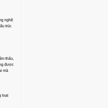
ng nghệ
ấu trúc
ẩm thấu,
ồng được
ại mà
 loạt