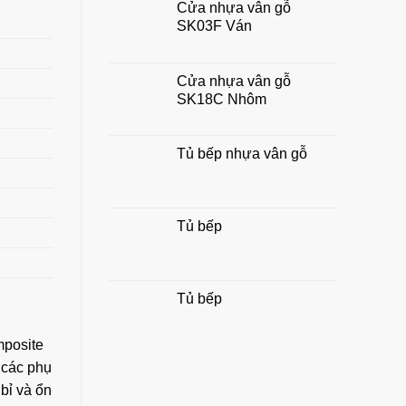
Cửa nhựa vân gỗ
chuẩn
SK03F Ván
đẹp,
hợp
phong
thủy
Cửa nhựa vân gỗ
gia
SK18C Nhôm
đình
Tủ bếp nhựa vân gỗ
Tủ bếp
Tủ bếp
mposite
g các phụ
bỉ và ổn