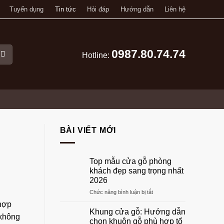
Tuyển dụng
Tin tức
Hỏi đáp
Hướng dẫn
Liên hệ
0987.80.74.74
Hotline:
BÀI VIẾT MỚI
Top mẫu cửa gỗ phòng
khách đẹp sang trọng nhất
2026
ở
Chức năng bình luận bị tắt
Top
 hợp
mẫu
Khung cửa gỗ: Hướng dẫn
 không
cửa
chọn khuôn gỗ phù hợp tổ