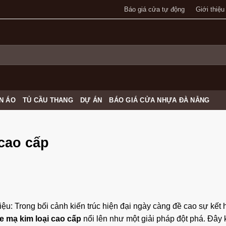
Báo giá cửa tự động
Giới thiệu
N ÁO
TỦ CẦU THANG
DỰ ÁN
BÁO GIÁ CỬA NHỰA ĐÀ NẴNG
cao cấp
hiệu: Trong bối cảnh kiến trúc hiện đại ngày càng đề cao sự kết
 mạ kim loại cao cấp
nổi lên như một giải pháp đột phá. Đây