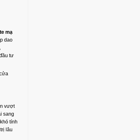
te mạ
ấp dao
,
 đầu tư
cửa
ền vượt
ài sang
khó tính
rị lâu