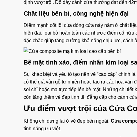
định vượt trội. Độ dày cánh cửa thường đạt đến 42m
Chất liệu bền bỉ, công nghệ hiện đại
Điểm mạnh cốt lõi của dòng cửa này nằm ở chất li
hiện đại, loại bỏ hoàn toàn các nhược điểm cố hữu 
đặc chắc giúp tăng cường khả năng chịu lực, cách â
Bề mặt tinh xảo, điểm nhấn kim loại s
Sự khác biệt và yếu tố tạo nên vẻ “cao cấp” chính 
có thể giả vân gỗ tự nhiên hoặc tạo ra các hoa văn 
soi chỉ hoặc mạ trực tiếp lên bề mặt. Những chi tiết 
còn tăng thêm vẻ đẹp tinh tế, đẳng cấp cho cánh cửa
Ưu điểm vượt trội của Cửa C
Không chỉ dừng lại ở vẻ đẹp bên ngoài,
Cửa compos
tính năng ưu việt.