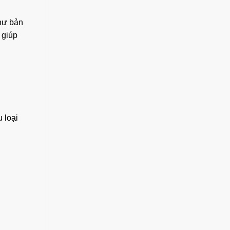
như bản
 giúp
 loại