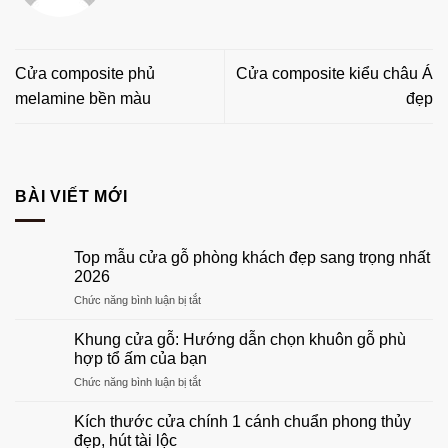
Cửa composite phủ
Cửa composite kiểu châu Á
melamine bền màu
đẹp
BÀI VIẾT MỚI
Top mẫu cửa gỗ phòng khách đẹp sang trọng nhất
2026
ở
Chức năng bình luận bị tắt
Top
mẫu
Khung cửa gỗ: Hướng dẫn chọn khuôn gỗ phù
cửa
hợp tổ ấm của bạn
gỗ
ở
Chức năng bình luận bị tắt
phòng
Khung
khách
cửa
đẹp
Kích thước cửa chính 1 cánh chuẩn phong thủy
gỗ:
sang
đẹp, hút tài lộc