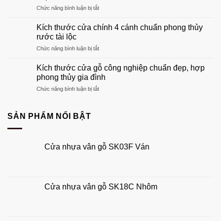
Hướng
trọng
ở
Chức năng bình luận bị tắt
dẫn
nhất
Kích
chọn
2026
thước
khuôn
Kích thước cửa chính 4 cánh chuẩn phong thủy
cửa
gỗ
rước tài lộc
chính
phù
ở
Chức năng bình luận bị tắt
1
hợp
Kích
cánh
tổ
thước
chuẩn
Kích thước cửa gỗ công nghiệp chuẩn đẹp, hợp
ấm
cửa
phong
phong thủy gia đình
của
chính
thủy
bạn
ở
Chức năng bình luận bị tắt
4
đẹp,
Kích
cánh
hút
thước
chuẩn
tài
cửa
SẢN PHẨM NỔI BẬT
phong
lộc
gỗ
thủy
công
rước
nghiệp
tài
Cửa nhựa vân gỗ SK03F Ván
chuẩn
lộc
đẹp,
hợp
phong
thủy
Cửa nhựa vân gỗ SK18C Nhôm
gia
đình