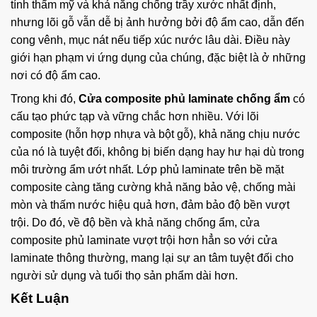
tính thẩm mỹ và khả năng chống trầy xước nhất định,
nhưng lõi gỗ vẫn dễ bị ảnh hưởng bởi độ ẩm cao, dẫn đến
cong vênh, mục nát nếu tiếp xúc nước lâu dài. Điều này
giới hạn phạm vi ứng dụng của chúng, đặc biệt là ở những
nơi có độ ẩm cao.
Trong khi đó,
Cửa composite phủ laminate chống ẩm
có
cấu tạo phức tạp và vững chắc hơn nhiều. Với lõi
composite (hỗn hợp nhựa và bột gỗ), khả năng chịu nước
của nó là tuyệt đối, không bị biến dạng hay hư hại dù trong
môi trường ẩm ướt nhất. Lớp phủ laminate trên bề mặt
composite càng tăng cường khả năng bảo vệ, chống mài
mòn và thấm nước hiệu quả hơn, đảm bảo độ bền vượt
trội. Do đó, về độ bền và khả năng chống ẩm, cửa
composite phủ laminate vượt trội hơn hẳn so với cửa
laminate thông thường, mang lại sự an tâm tuyệt đối cho
người sử dụng và tuổi thọ sản phẩm dài hơn.
Kết Luận