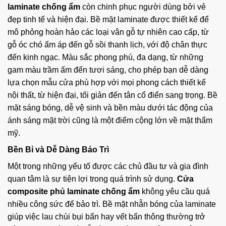
laminate chống ẩm
còn chinh phục người dùng bởi vẻ
đẹp tinh tế và hiện đại. Bề mặt laminate được thiết kế để
mô phỏng hoàn hảo các loại vân gỗ tự nhiên cao cấp, từ
gỗ óc chó ấm áp đến gỗ sồi thanh lịch, với độ chân thực
đến kinh ngạc. Màu sắc phong phú, đa dạng, từ những
gam màu trầm ấm đến tươi sáng, cho phép bạn dễ dàng
lựa chọn mẫu cửa phù hợp với mọi phong cách thiết kế
nội thất, từ hiện đại, tối giản đến tân cổ điển sang trọng. Bề
mặt sáng bóng, dễ vệ sinh và bền màu dưới tác động của
ánh sáng mặt trời cũng là một điểm cộng lớn về mặt thẩm
mỹ.
Bền Bỉ và Dễ Dàng Bảo Trì
Một trong những yếu tố được các chủ đầu tư và gia đình
quan tâm là sự tiện lợi trong quá trình sử dụng.
Cửa
composite phủ laminate chống ẩm
không yêu cầu quá
nhiều công sức để bảo trì. Bề mặt nhẵn bóng của laminate
giúp việc lau chùi bụi bẩn hay vết bẩn thông thường trở