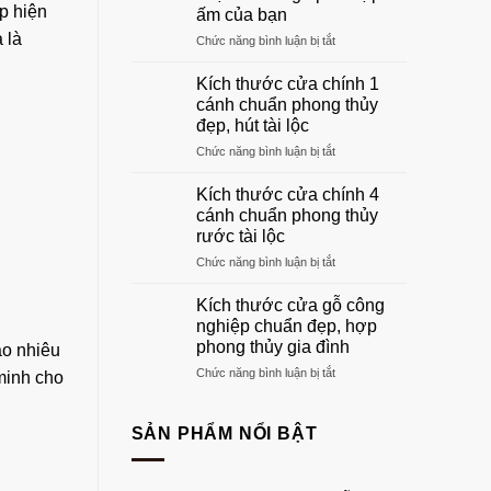
gỗ
p hiện
ấm của bạn
phòng
 là
ở
Chức năng bình luận bị tắt
khách
Khung
đẹp
cửa
sang
Kích thước cửa chính 1
gỗ:
trọng
cánh chuẩn phong thủy
Hướng
nhất
đẹp, hút tài lộc
dẫn
2026
ở
Chức năng bình luận bị tắt
chọn
Kích
khuôn
thước
gỗ
Kích thước cửa chính 4
cửa
phù
cánh chuẩn phong thủy
chính
hợp
rước tài lộc
1
tổ
ở
Chức năng bình luận bị tắt
cánh
ấm
Kích
chuẩn
của
thước
phong
bạn
Kích thước cửa gỗ công
cửa
thủy
nghiệp chuẩn đẹp, hợp
chính
đẹp,
phong thủy gia đình
ao nhiêu
4
hút
ở
Chức năng bình luận bị tắt
cánh
tài
minh cho
Kích
chuẩn
lộc
thước
phong
cửa
thủy
SẢN PHẨM NỔI BẬT
gỗ
rước
công
tài
nghiệp
lộc