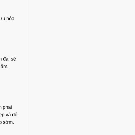
 ưu hóa
n đại sẽ
năm.
m phai
đẹp và độ
p sớm.