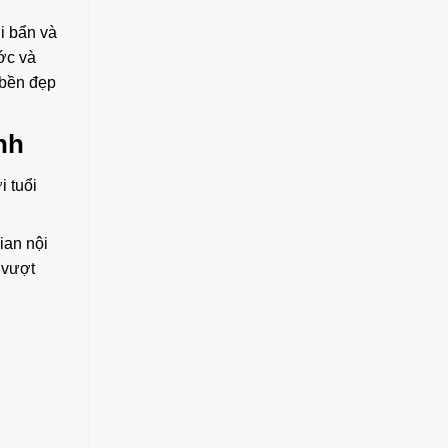
i bẩn và
ớc và
 bền đẹp
nh
i tuổi
ian nội
 vượt