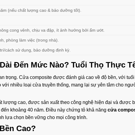
 năm (nếu chất lượng cao & bảo dưỡng tốt).
ông cong vênh, chịu va đập, ít ảnh hưởng bởi ẩm ướt.
h, phòng làm việc (trong nhà).
ị trí/cách sử dụng, bảo dưỡng định kỳ.
Dài
Đến Mức Nào? Tuổi Thọ Thực T
quan trọng. Cửa composite được đánh giá cao về độ bền, với tuổi
o với nhiều loại cửa truyền thống, mang lại sự yên tâm cho ngư
t lượng cao, được sản xuất theo công nghệ hiện đại và được 
lên đến khoảng 40 năm. Điều này chứng tỏ khả năng
cửa compos
nh lựa chọn bền vững cho mọi công trình.
 Bền Cao?