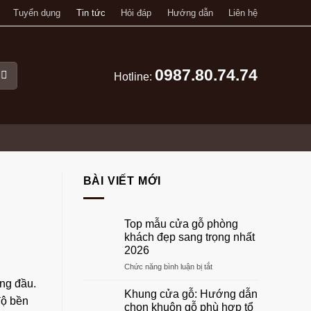
Tuyển dụng
Tin tức
Hỏi đáp
Hướng dẫn
Liên hệ
0987.80.74.74
Hotline:
BÀI VIẾT MỚI
Top mẫu cửa gỗ phòng
khách đẹp sang trọng nhất
2026
ở
Chức năng bình luận bị tắt
Top
àng đầu.
mẫu
Khung cửa gỗ: Hướng dẫn
độ bền
cửa
chọn khuôn gỗ phù hợp tổ