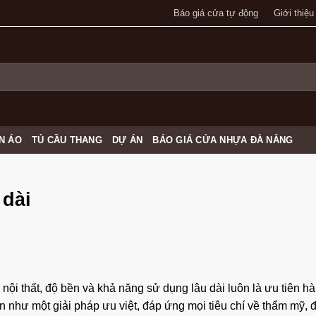
Báo giá cửa tự động
Giới thiệu
N ÁO
TỦ CẦU THANG
DỰ ÁN
BÁO GIÁ CỬA NHỰA ĐÀ NẴNG
 dài
a nội thất, độ bền và khả năng sử dụng lâu dài luôn là ưu tiên h
n như một giải pháp ưu việt, đáp ứng mọi tiêu chí về thẩm mỹ, 