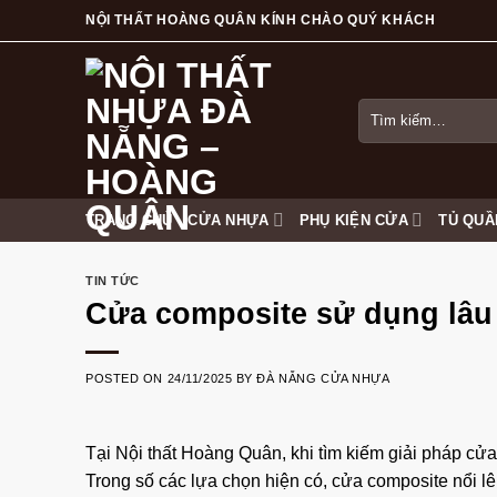
Skip
NỘI THẤT HOÀNG QUÂN KÍNH CHÀO QUÝ KHÁCH
to
content
Tìm
kiếm:
TRANG CHỦ
CỬA NHỰA
PHỤ KIỆN CỬA
TỦ QUẦ
TIN TỨC
Cửa composite sử dụng lâu
POSTED ON
24/11/2025
BY
ĐÀ NẴNG CỬA NHỰA
Tại
Nội thất Hoàng Quân
, khi tìm kiếm giải pháp cử
Trong số các lựa chọn hiện có, cửa composite nổi lê