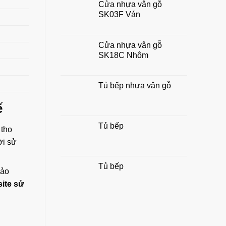
Cửa nhựa vân gỗ
chuẩn
SK03F Ván
đẹp,
hợp
phong
thủy
Cửa nhựa vân gỗ
gia
SK18C Nhôm
đình
Tủ bếp nhựa vân gỗ
ế
Tủ bếp
 thọ
ời sử
Tủ bếp
bảo
ite sử