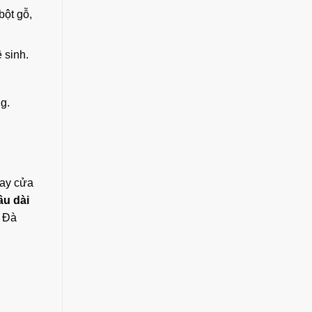
bột gỗ,
 sinh.
g.
hay cửa
âu dài
 Đà