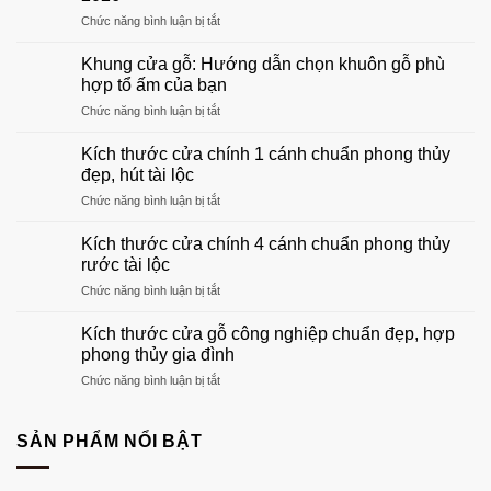
ở
Chức năng bình luận bị tắt
Top
mẫu
Khung cửa gỗ: Hướng dẫn chọn khuôn gỗ phù
cửa
hợp tổ ấm của bạn
gỗ
ở
Chức năng bình luận bị tắt
phòng
Khung
khách
cửa
đẹp
Kích thước cửa chính 1 cánh chuẩn phong thủy
gỗ:
sang
đẹp, hút tài lộc
Hướng
trọng
ở
Chức năng bình luận bị tắt
dẫn
nhất
Kích
chọn
2026
thước
khuôn
Kích thước cửa chính 4 cánh chuẩn phong thủy
cửa
gỗ
rước tài lộc
chính
phù
ở
Chức năng bình luận bị tắt
1
hợp
Kích
cánh
tổ
thước
chuẩn
Kích thước cửa gỗ công nghiệp chuẩn đẹp, hợp
ấm
cửa
phong
phong thủy gia đình
của
chính
thủy
bạn
ở
Chức năng bình luận bị tắt
4
đẹp,
Kích
cánh
hút
thước
chuẩn
tài
cửa
SẢN PHẨM NỔI BẬT
phong
lộc
gỗ
thủy
công
rước
nghiệp