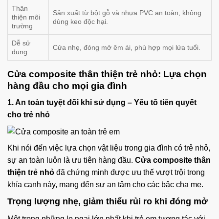
Thân
Sản xuất từ bột gỗ và nhựa PVC an toàn; không
thiện môi
dùng keo độc hại.
trường
Dễ sử
Cửa nhẹ, đóng mở êm ái, phù hợp mọi lứa tuổi.
dụng
Cửa composite thân thiện trẻ nhỏ
: Lựa chọn
hàng đầu cho mọi gia đình
1. An toàn tuyệt đối khi sử dụng – Yếu tố tiên quyết
cho trẻ nhỏ
Khi nói đến việc lựa chọn vật liệu trong gia đình có trẻ nhỏ,
sự an toàn luôn là ưu tiên hàng đầu.
Cửa composite thân
thiện trẻ nhỏ
đã chứng minh được ưu thế vượt trội trong
khía cạnh này, mang đến sự an tâm cho các bậc cha mẹ.
Trọng lượng nhẹ, giảm thiểu rủi ro khi đóng mở
Một trong những lo ngại lớn nhất khi trẻ em tương tác với