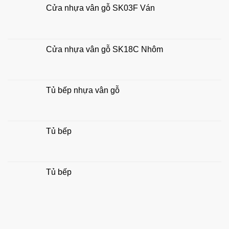
tài
Cửa nhựa vân gỗ SK03F Ván
chuẩn
lộc
đẹp,
hợp
phong
thủy
Cửa nhựa vân gỗ SK18C Nhôm
gia
đình
Tủ bếp nhựa vân gỗ
Tủ bếp
Tủ bếp