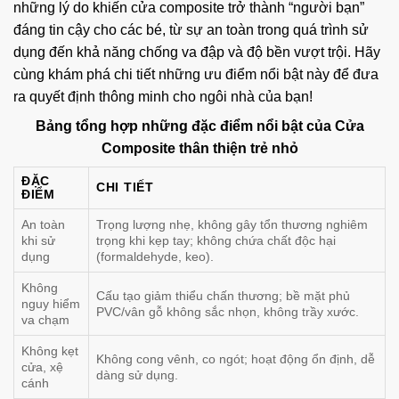
những lý do khiến cửa composite trở thành “người bạn”
đáng tin cậy cho các bé, từ sự an toàn trong quá trình sử
dụng đến khả năng chống va đập và độ bền vượt trội. Hãy
cùng khám phá chi tiết những ưu điểm nổi bật này để đưa
ra quyết định thông minh cho ngôi nhà của bạn!
Bảng tổng hợp những đặc điểm nổi bật của Cửa
Composite thân thiện trẻ nhỏ
ĐẶC
CHI TIẾT
ĐIỂM
An toàn
Trọng lượng nhẹ, không gây tổn thương nghiêm
khi sử
trọng khi kẹp tay; không chứa chất độc hại
dụng
(formaldehyde, keo).
Không
Cấu tạo giảm thiểu chấn thương; bề mặt phủ
nguy hiểm
PVC/vân gỗ không sắc nhọn, không trầy xước.
va chạm
Không kẹt
Không cong vênh, co ngót; hoạt động ổn định, dễ
cửa, xệ
dàng sử dụng.
cánh