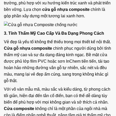
trường, phù hợp với xu hướng kiến trúc xanh và phát triển
bền vững. Lựa chọn
cửa gỗ nhựa composite
chính là
góp phần xây dựng một tương lai xanh hơn.
3. Tính Thẩm Mỹ Cao Cấp Và Đa Dạng Phong Cách
Vẻ đẹp là yếu tố không thể thiếu trong mọi thiết kế nội thất.
Cửa gỗ nhựa composite
chinh phục người dùng bởi tính
thẩm mỹ cao và sự đa dạng đáng kinh ngạc. Bề mặt cửa
được phủ lớp film PVC hoặc sơn InChem tiên tiến, tái tạo
hoàn hảo những đường vân gỗ tự nhiên, sắc nét và đều
màu, mang lại vẻ đẹp ấm cúng, sang trọng không khác gì
gỗ thật.
Với vô vàn mẫu mã, màu sắc và kiểu dáng, từ phong cách
tối giản, hiện đại đến tân cổ điển, bạn có thể dễ dàng tùy
biến để phù hợp với mọi không gian và sở thích cá nhân.
Cửa composite
không chỉ là một phần của ngôi nhà mà
còn là điểm nhấn nghệ thuật, nâng tầm giá trị thẩm mỹ cho