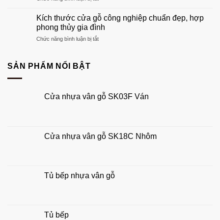
hợp
Kích
cánh
tổ
thước
chuẩn
Kích thước cửa gỗ công nghiệp chuẩn đẹp, hợp
ấm
cửa
phong
phong thủy gia đình
của
chính
thủy
bạn
ở
Chức năng bình luận bị tắt
4
đẹp,
Kích
cánh
hút
thước
chuẩn
tài
cửa
SẢN PHẨM NỔI BẬT
phong
lộc
gỗ
thủy
công
rước
nghiệp
tài
Cửa nhựa vân gỗ SK03F Ván
chuẩn
lộc
đẹp,
hợp
phong
thủy
Cửa nhựa vân gỗ SK18C Nhôm
gia
đình
Tủ bếp nhựa vân gỗ
Tủ bếp