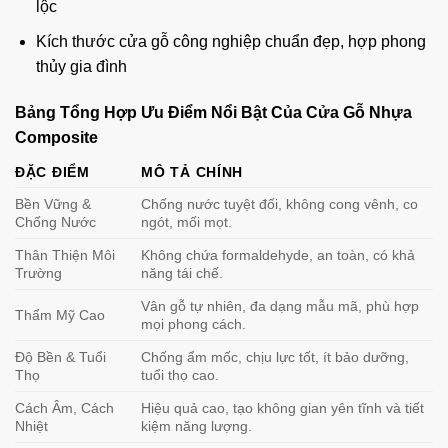
lộc
Kích thước cửa gỗ công nghiệp chuẩn đẹp, hợp phong
thủy gia đình
Bảng Tổng Hợp Ưu Điểm Nổi Bật Của
Cửa Gỗ Nhựa
Composite
ĐẶC ĐIỂM
MÔ TẢ CHÍNH
Bền Vững &
Chống nước tuyệt đối, không cong vênh, co
Chống Nước
ngót, mối mọt.
Thân Thiện Môi
Không chứa formaldehyde, an toàn, có khả
Trường
năng tái chế.
Vân gỗ tự nhiên, đa dạng mẫu mã, phù hợp
Thẩm Mỹ Cao
mọi phong cách.
Độ Bền & Tuổi
Chống ẩm mốc, chịu lực tốt, ít bảo dưỡng,
Thọ
tuổi thọ cao.
Cách Âm, Cách
Hiệu quả cao, tạo không gian yên tĩnh và tiết
Nhiệt
kiệm năng lượng.