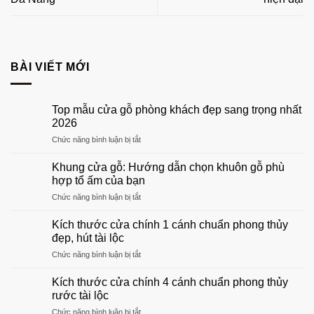
BÀI VIẾT MỚI
Top mẫu cửa gỗ phòng khách đẹp sang trọng nhất
2026
ở
Chức năng bình luận bị tắt
Top
mẫu
Khung cửa gỗ: Hướng dẫn chọn khuôn gỗ phù
cửa
hợp tổ ấm của bạn
gỗ
ở
Chức năng bình luận bị tắt
phòng
Khung
khách
cửa
đẹp
Kích thước cửa chính 1 cánh chuẩn phong thủy
gỗ:
sang
đẹp, hút tài lộc
Hướng
trọng
ở
Chức năng bình luận bị tắt
dẫn
nhất
Kích
chọn
2026
thước
khuôn
Kích thước cửa chính 4 cánh chuẩn phong thủy
cửa
gỗ
rước tài lộc
chính
phù
ở
Chức năng bình luận bị tắt
1