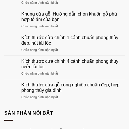
ở
Chức năng bình luận bị tắt
Top
mẫu
Khung cửa gỗ: Hướng dẫn chọn khuôn gỗ phù
cửa
hợp tổ ấm của bạn
gỗ
ở
Chức năng bình luận bị tắt
phòng
Khung
khách
cửa
đẹp
Kích thước cửa chính 1 cánh chuẩn phong thủy
gỗ:
sang
đẹp, hút tài lộc
Hướng
trọng
ở
Chức năng bình luận bị tắt
dẫn
nhất
Kích
chọn
2026
thước
khuôn
Kích thước cửa chính 4 cánh chuẩn phong thủy
cửa
gỗ
rước tài lộc
chính
phù
ở
Chức năng bình luận bị tắt
1
hợp
Kích
cánh
tổ
thước
chuẩn
Kích thước cửa gỗ công nghiệp chuẩn đẹp, hợp
ấm
cửa
phong
phong thủy gia đình
của
chính
thủy
bạn
ở
Chức năng bình luận bị tắt
4
đẹp,
Kích
cánh
hút
thước
chuẩn
tài
cửa
SẢN PHẨM NỔI BẬT
phong
lộc
gỗ
thủy
công
rước
nghiệp
tài