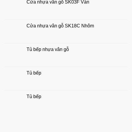
Cửa nhựa vân gỗ SK03F Ván
chuẩn
lộc
đẹp,
hợp
phong
thủy
Cửa nhựa vân gỗ SK18C Nhôm
gia
đình
Tủ bếp nhựa vân gỗ
Tủ bếp
Tủ bếp