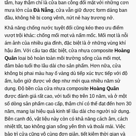
tắm, hay thậm chí là cửa ban công đối mặt với những cơn
mưa lớn của
Đà Nẵng
, cửa vẫn giữ được form dáng ban
đầu, không hề bị cong vênh, nứt nẻ hay trương nở.
Khả năng chống nước tuyệt đối cũng kéo theo ưu điểm
vượt trội khác: chống mối mọt và nấm mốc. Mối mọt là nỗi
ám ảnh của nhiều gia đình, đặc biệt là ở những vùng khí
hậu ẩm. Với cấu tạo đặc biệt, cửa nhựa composite
Hoàng
Quân
loại bỏ hoàn toàn môi trường sống của mối mọt,
đảm bảo tuổi thọ lâu dài cho sản phẩm. Hơn nữa, cửa
không bị phai màu hay ố vàng dù tiếp xúc trực tiếp với độ
ẩm, luôn giữ được vẻ đẹp như mới qua nhiều năm sử
dụng. Độ bền của cửa nhựa composite
Hoàng Quân
được đánh giá rất cao, với tuổi thọ trên 10 năm, và ở một
số dòng sản phẩm cao cấp, thậm chí có thể đạt đến hơn 30
năm, mang lại hiệu quả kinh tế lâu dài cho người sử dụng.
Bên cạnh đó, vật liệu này còn có khả năng cách âm, cách
nhiệt tốt, tạo không gian sống yên tĩnh và thoải mái. Việc
bảo trì cửa cũng vô cùng đơn giản, tiết kiệm thời gian và