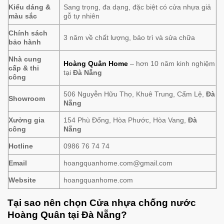
Kiểu dáng &
Sang trọng, đa dạng, đặc biệt có cửa nhựa giả
màu sắc
gỗ tự nhiên
Chính sách
3 năm về chất lượng, bảo trì và sửa chữa
bảo hành
Nhà cung
Hoàng Quân Home
– hơn 10 năm kinh nghiệm
cấp & thi
tại
Đà Nẵng
công
506 Nguyễn Hữu Thọ, Khuê Trung, Cẩm Lệ,
Đà
Showroom
Nẵng
Xưởng gia
154 Phù Đổng, Hòa Phước, Hòa Vang,
Đà
công
Nẵng
Hotline
0986 76 74 74
Email
hoangquanhome.com@gmail.com
Website
hoangquanhome.com
Tại sao nên chọn Cửa nhựa chống nước
Hoàng Quân tại Đà Nẵng?