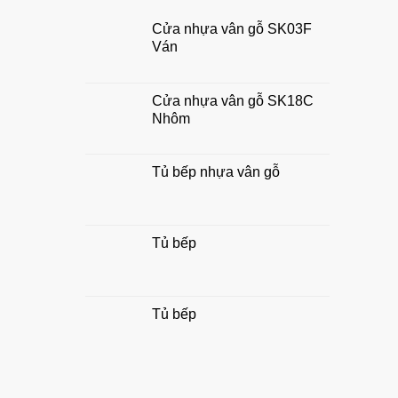
tài
nghiệp
lộc
Cửa nhựa vân gỗ SK03F
chuẩn
Ván
đẹp,
hợp
phong
thủy
Cửa nhựa vân gỗ SK18C
gia
Nhôm
đình
Tủ bếp nhựa vân gỗ
Tủ bếp
Tủ bếp