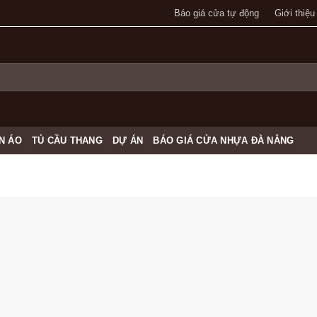
Báo giá cửa tự động
Giới thiệu
N ÁO
TỦ CẦU THANG
DỰ ÁN
BÁO GIÁ CỬA NHỰA ĐÀ NẴNG