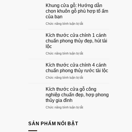
mẫu
Khung cửa gỗ: Hướng dẫn
cửa
chọn khuôn gỗ phù hợp tổ ấm
gỗ
của bạn
phòng
ở
Chức năng bình luận bị tắt
khách
Khung
đẹp
cửa
sang
Kích thước cửa chính 1 cánh
gỗ:
trọng
chuẩn phong thủy đẹp, hút tài
Hướng
nhất
lộc
dẫn
2026
ở
Chức năng bình luận bị tắt
chọn
Kích
khuôn
thước
gỗ
Kích thước cửa chính 4 cánh
cửa
phù
chuẩn phong thủy rước tài lộc
chính
hợp
ở
Chức năng bình luận bị tắt
1
tổ
Kích
cánh
ấm
thước
chuẩn
Kích thước cửa gỗ công
của
cửa
phong
bạn
nghiệp chuẩn đẹp, hợp phong
chính
thủy
thủy gia đình
4
đẹp,
ở
Chức năng bình luận bị tắt
cánh
hút
Kích
chuẩn
tài
thước
phong
lộc
cửa
thủy
SẢN PHẨM NỔI BẬT
gỗ
rước
công