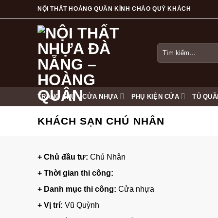
Skip
NỘI THẤT HOÀNG QUÂN KÍNH CHÀO QUÝ KHÁCH
to
content
Tìm
kiếm:
TRANG CHỦ
CỬA NHỰA
PHỤ KIỆN CỬA
TỦ QUẦ
KHÁCH SẠN CHÚ NHÂN
+ Chủ đầu tư:
Chú Nhân
+ Thời gian thi công:
+ Danh mục thi công:
Cửa nhựa
+ Vị trí:
Vũ Quỳnh