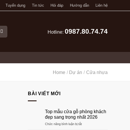
Tuyển dụng
Tin tức
Hỏi đáp
Hướng dẫn
Liên hệ
0987.80.74.74
Hotline:
Home
/
Dự án
/
Cửa nhựa
BÀI VIẾT MỚI
Top mẫu cửa gỗ phòng khách
đẹp sang trọng nhất 2026
ở
Chức năng bình luận bị tắt
Top