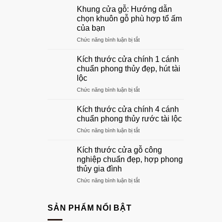
mẫu
Khung cửa gỗ: Hướng dẫn
cửa
chọn khuôn gỗ phù hợp tổ ấm
gỗ
của bạn
phòng
ở
Chức năng bình luận bị tắt
khách
Khung
đẹp
cửa
sang
Kích thước cửa chính 1 cánh
gỗ:
trọng
chuẩn phong thủy đẹp, hút tài
Hướng
nhất
lộc
dẫn
2026
ở
Chức năng bình luận bị tắt
chọn
Kích
khuôn
thước
gỗ
Kích thước cửa chính 4 cánh
cửa
phù
chuẩn phong thủy rước tài lộc
chính
hợp
ở
Chức năng bình luận bị tắt
1
tổ
Kích
cánh
ấm
thước
chuẩn
Kích thước cửa gỗ công
của
cửa
phong
bạn
nghiệp chuẩn đẹp, hợp phong
chính
thủy
thủy gia đình
4
đẹp,
ở
Chức năng bình luận bị tắt
cánh
hút
Kích
chuẩn
tài
thước
phong
lộc
cửa
thủy
SẢN PHẨM NỔI BẬT
gỗ
rước
công