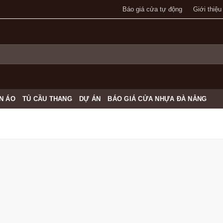
Báo giá cửa tự động
Giới thiệu
N ÁO
TỦ CẦU THANG
DỰ ÁN
BÁO GIÁ CỬA NHỰA ĐÀ NẴNG