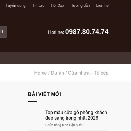
Tuyển dụng
Tin tức
Hỏi đáp
Hướng dẫn
Liên hệ
0987.80.74.74
Hotline:
Home
/
Dự án
/
Cửa nhựa
-
Tủ bếp
BÀI VIẾT MỚI
Top mẫu cửa gỗ phòng khách
đẹp sang trọng nhất 2026
ở
Chức năng bình luận bị tắt
Top