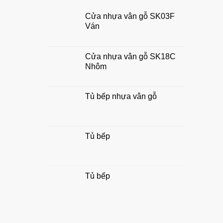
tài
nghiệp
lộc
Cửa nhựa vân gỗ SK03F
chuẩn
Ván
đẹp,
hợp
phong
thủy
Cửa nhựa vân gỗ SK18C
gia
Nhôm
đình
Tủ bếp nhựa vân gỗ
Tủ bếp
Tủ bếp