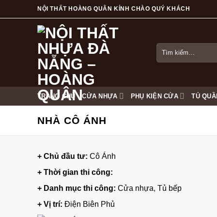
Skip
NỘI THẤT HOÀNG QUÂN KÍNH CHÀO QUÝ KHÁCH
to
content
Tìm
kiếm:
TRANG CHỦ
CỬA NHỰA
PHỤ KIỆN CỬA
TỦ QUẦ
NHÀ CÔ ÁNH
+ Chủ đầu tư:
Cô Ánh
+ Thời gian thi công:
+ Danh mục thi công:
Cửa nhựa
,
Tủ bếp
+ Vị trí:
Điện Biên Phủ