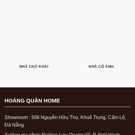
NHÀ CHÚ KHẢI
NHÀ CÔ ÁNH
HOÀNG QUÂN HOME
Showroom : 506 Nguyễn Hữu Thọ, Khuê Trung, Cẩm Lệ,
Đà Nẵng
Xưởng gia công: Đường Lưu Quang Vũ, P. Ngũ Hành