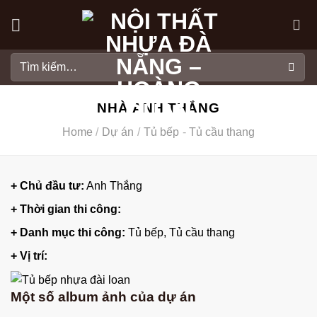
Skip
to
content
Tìm
kiếm:
NHÀ ANH THẮNG
Home
/
Dự án
/
Tủ bếp
-
Tủ cầu thang
+ Chủ đầu tư:
Anh Thắng
+ Thời gian thi công:
+ Danh mục thi công:
Tủ bếp
,
Tủ cầu thang
+ Vị trí:
Một số album ảnh của dự án