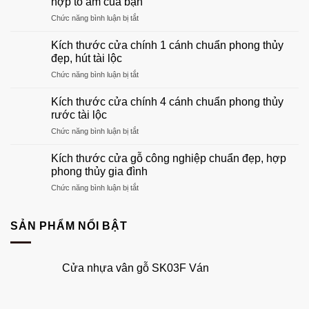
hợp tổ ấm của bạn
gỗ
ở
Chức năng bình luận bị tắt
phòng
Khung
khách
cửa
đẹp
Kích thước cửa chính 1 cánh chuẩn phong thủy
gỗ:
sang
đẹp, hút tài lộc
Hướng
trọng
ở
Chức năng bình luận bị tắt
dẫn
nhất
Kích
chọn
2026
thước
khuôn
Kích thước cửa chính 4 cánh chuẩn phong thủy
cửa
gỗ
rước tài lộc
chính
phù
ở
Chức năng bình luận bị tắt
1
hợp
Kích
cánh
tổ
thước
chuẩn
Kích thước cửa gỗ công nghiệp chuẩn đẹp, hợp
ấm
cửa
phong
phong thủy gia đình
của
chính
thủy
bạn
ở
Chức năng bình luận bị tắt
4
đẹp,
Kích
cánh
hút
thước
chuẩn
tài
cửa
SẢN PHẨM NỔI BẬT
phong
lộc
gỗ
thủy
công
rước
nghiệp
tài
Cửa nhựa vân gỗ SK03F Ván
chuẩn
lộc
đẹp,
hợp
phong