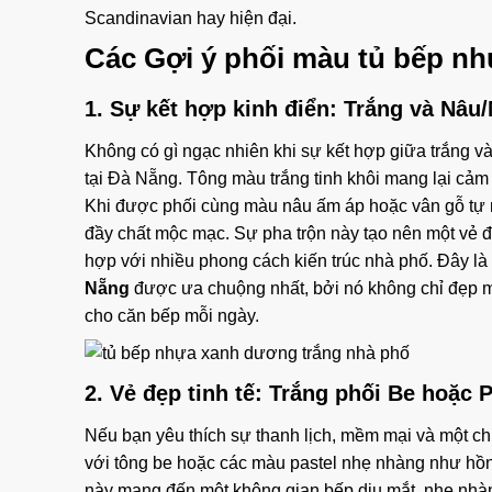
Scandinavian hay hiện đại.
Các
Gợi ý phối màu tủ bếp n
1. Sự kết hợp kinh điển: Trắng và Nâu
Không có gì ngạc nhiên khi sự kết hợp giữa trắng v
tại Đà Nẵng. Tông màu trắng tinh khôi mang lại cảm
Khi được phối cùng màu nâu ấm áp hoặc vân gỗ tự
đầy chất mộc mạc. Sự pha trộn này tạo nên một vẻ 
hợp với nhiều phong cách kiến trúc nhà phố. Đây l
Nẵng
được ưa chuộng nhất, bởi nó không chỉ đẹp mắ
cho căn bếp mỗi ngày.
2. Vẻ đẹp tinh tế: Trắng phối Be hoặc 
Nếu bạn yêu thích sự thanh lịch, mềm mại và một ch
với tông be hoặc các màu pastel nhẹ nhàng như hồng
này mang đến một không gian bếp dịu mắt, nhẹ nhàng 