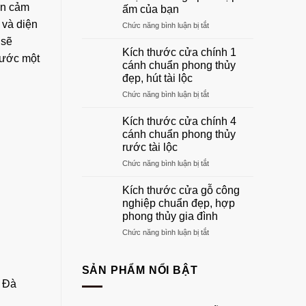
gỗ
ến cảm
ấm của bạn
phòng
 và diện
ở
Chức năng bình luận bị tắt
khách
Khung
đẹp
 sẽ
cửa
sang
Kích thước cửa chính 1
 ước một
gỗ:
trọng
cánh chuẩn phong thủy
Hướng
nhất
đẹp, hút tài lộc
dẫn
2026
ở
Chức năng bình luận bị tắt
chọn
Kích
khuôn
thước
gỗ
Kích thước cửa chính 4
cửa
phù
cánh chuẩn phong thủy
chính
hợp
rước tài lộc
1
tổ
ở
Chức năng bình luận bị tắt
cánh
ấm
Kích
chuẩn
của
thước
phong
bạn
Kích thước cửa gỗ công
cửa
thủy
nghiệp chuẩn đẹp, hợp
chính
đẹp,
phong thủy gia đình
4
hút
ở
Chức năng bình luận bị tắt
cánh
tài
Kích
chuẩn
lộc
thước
phong
cửa
thủy
SẢN PHẨM NỔI BẬT
gỗ
rước
i Đà
công
tài
nghiệp
lộc