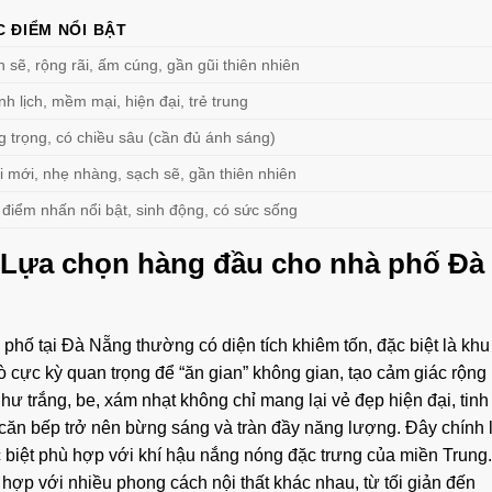
 ĐIỂM NỔI BẬT
 sẽ, rộng rãi, ấm cúng, gần gũi thiên nhiên
h lịch, mềm mại, hiện đại, trẻ trung
 trọng, có chiều sâu (cần đủ ánh sáng)
 mới, nhẹ nhàng, sạch sẽ, gần thiên nhiên
điểm nhấn nổi bật, sinh động, có sức sống
: Lựa chọn hàng đầu cho nhà phố Đà
phố tại Đà Nẵng thường có diện tích khiêm tốn, đặc biệt là kh
ò cực kỳ quan trọng để “ăn gian” không gian, tạo cảm giác rộng r
ư trắng, be, xám nhạt không chỉ mang lại vẻ đẹp hiện đại, tinh
 căn bếp trở nên bừng sáng và tràn đầy năng lượng. Đây chính l
ặc biệt phù hợp với khí hậu nắng nóng đặc trưng của miền Trung
ợp với nhiều phong cách nội thất khác nhau, từ tối giản đến