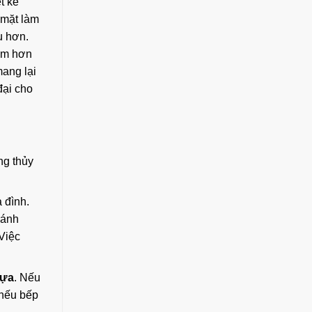
t kế
 mặt làm
u hơn.
rầm hơn
ang lại
đại cho
ng thủy
 đình.
ránh
Việc
hựa
. Nếu
 nếu bếp