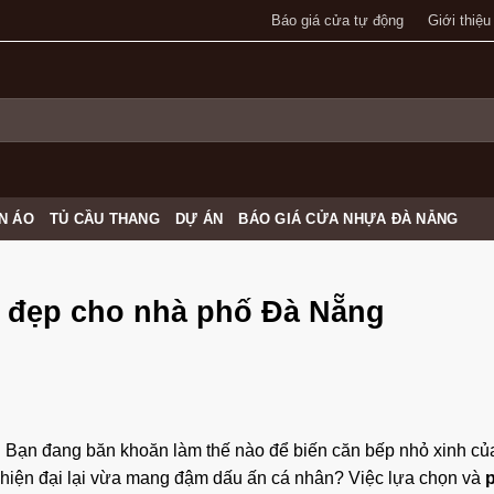
Báo giá cửa tự động
Giới thiệu
N ÁO
TỦ CẦU THANG
DỰ ÁN
BÁO GIÁ CỬA NHỰA ĐÀ NẴNG
a đẹp cho nhà phố Đà Nẵng
u. Bạn đang băn khoăn làm thế nào để biến căn bếp nhỏ xinh củ
, hiện đại lại vừa mang đậm dấu ấn cá nhân? Việc lựa chọn và