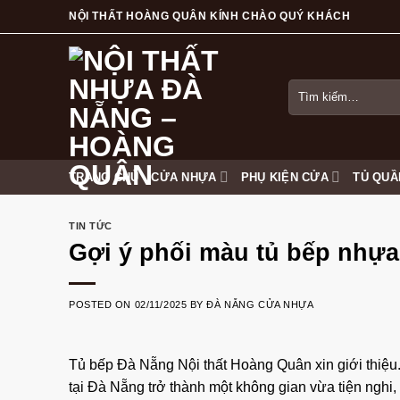
Skip
NỘI THẤT HOÀNG QUÂN KÍNH CHÀO QUÝ KHÁCH
to
content
Tìm
kiếm:
TRANG CHỦ
CỬA NHỰA
PHỤ KIỆN CỬA
TỦ QUẦ
TIN TỨC
Gợi ý phối màu tủ bếp nhự
POSTED ON
02/11/2025
BY
ĐÀ NẴNG CỬA NHỰA
Tủ bếp Đà Nẵng
Nội thất Hoàng Quân
xin giới thiệ
tại Đà Nẵng trở thành một không gian vừa tiện nghi