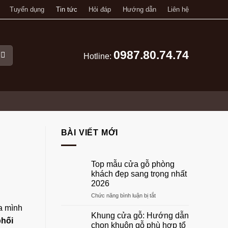
Tuyển dụng
Tin tức
Hỏi đáp
Hướng dẫn
Liên hệ
0987.80.74.74
Hotline:
BÀI VIẾT MỚI
Top mẫu cửa gỗ phòng
khách đẹp sang trọng nhất
2026
ở
Chức năng bình luận bị tắt
Top
a mình
mẫu
Khung cửa gỗ: Hướng dẫn
phối
cửa
chọn khuôn gỗ phù hợp tổ