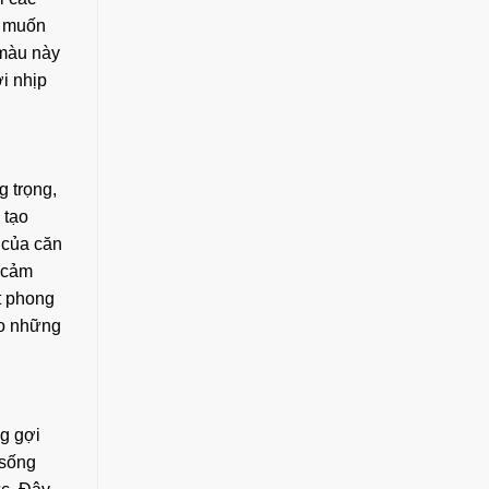
i muốn
màu này
i nhịp
 trọng,
 tạo
 của căn
ó cảm
t phong
o những
g gợi
 sống