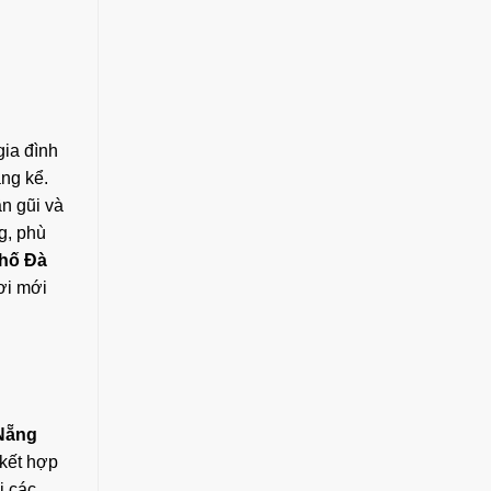
gia đình
ng kể.
n gũi và
g, phù
phố Đà
ơi mới
 Nẵng
 kết hợp
i các