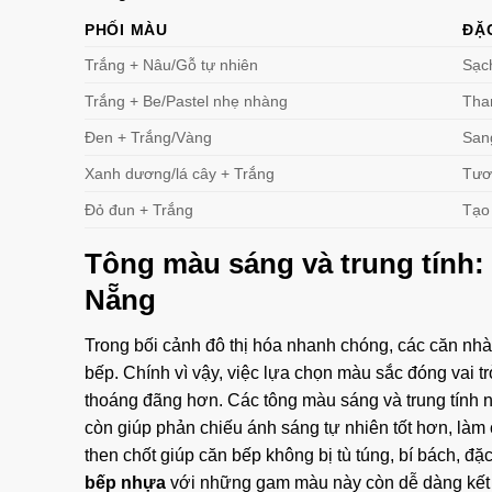
PHỐI MÀU
ĐẶC
Trắng + Nâu/Gỗ tự nhiên
Sạch
Trắng + Be/Pastel nhẹ nhàng
Than
Đen + Trắng/Vàng
Sang
Xanh dương/lá cây + Trắng
Tươi
Đỏ đun + Trắng
Tạo 
Tông màu sáng và trung tính
Nẵng
Trong bối cảnh đô thị hóa nhanh chóng, các căn nhà 
bếp. Chính vì vậy, việc lựa chọn màu sắc đóng vai tr
thoáng đãng hơn. Các tông màu sáng và trung tính nh
còn giúp phản chiếu ánh sáng tự nhiên tốt hơn, làm
then chốt giúp căn bếp không bị tù túng, bí bách, đ
bếp nhựa
với những gam màu này còn dễ dàng kết h