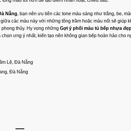
c tông màu tối hơn để tạo điểm nhấn hoặc chiều sâu.
Đà Nẵng
, bạn nên ưu tiên các tone màu sáng như trắng, be, mà
 giữa các màu này với những tông trầm hoặc màu nổi sẽ giúp 
ợp phong thủy. Hy vọng những
Gợi ý phối màu tủ bếp nhựa đẹ
 chọn ưng ý nhất, kiến tạo nên không gian bếp hoàn hảo cho n
Cẩm Lệ, Đà Nẵng
ang, Đà Nẵng