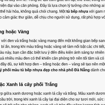
và hiện đại vào căn phòng. Đây là lựa chọn lý tưởng cho những a
thể hài hòa, không quá chói chang. Một
tủ bếp nhựa
với gam 
o cảm giác thư giãn, dễ chịu cho người sử dụng, rất phù hợp vớ
ắng hoặc Vàng
g
với đen và trắng hoặc vàng mang đến một không gian bếp sang
bí ẩn, trong khi màu trắng hoặc vàng sẽ làm nổi bật các chi tiết,
àu này, bạn cần đặc biệt lưu ý đến điều kiện ánh sáng tự nhiên
uá nhiều màu đen có thể khiến căn phòng trở nên tối tăm và c
 đầy đủ, sự kết hợp đen – trắng hoặc đen – vàng sẽ tạo nên mộ
 ý phối màu tủ bếp nhựa đẹp cho nhà phố Đà Nẵng
dành ch
ặc Xanh lá cây phối Trắng
hợp giữa xanh dương hoặc xanh lá cây và trắng. Màu xanh dươn
ầu trời, trong khi xanh lá cây lại đại diện cho sự tươi mới, sức