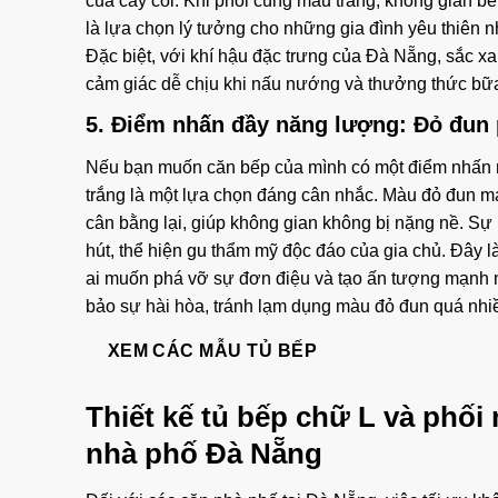
của cây cối. Khi phối cùng màu trắng, không gian bế
là lựa chọn lý tưởng cho những gia đình yêu thiên 
Đặc biệt, với khí hậu đặc trưng của Đà Nẵng, sắc xa
cảm giác dễ chịu khi nấu nướng và thưởng thức bữ
5. Điểm nhấn đầy năng lượng: Đỏ đun 
Nếu bạn muốn căn bếp của mình có một điểm nhấn nổ
trắng là một lựa chọn đáng cân nhắc. Màu đỏ đun ma
cân bằng lại, giúp không gian không bị nặng nề. Sự 
hút, thể hiện gu thẩm mỹ độc đáo của gia chủ. Đây l
ai muốn phá vỡ sự đơn điệu và tạo ấn tượng mạnh 
bảo sự hài hòa, tránh lạm dụng màu đỏ đun quá nhi
XEM CÁC MẪU TỦ BẾP
Thiết kế tủ bếp chữ L và phố
nhà phố Đà Nẵng