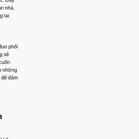
ực. Đây
ăn nhà.
g lại
đun phối
g sẽ
 cuốn
o những
u để đảm
n