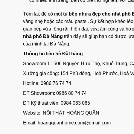
có nhiều ánh sáng, bạn có thể thử nghiệm với cá
Tóm lại, để có một
tủ bếp nhựa đẹp cho nhà phố 
vàng nhẹ hoặc các màu pastel. Sự kết hợp khéo léo
gian bếp vừa rộng rãi, hiện đại, vừa ấm cúng và h
nhà phố Đà Nẵng
trên đây sẽ giúp bạn có được lựa
của mình tại Đà Nẵng.
Thông tin liên hệ Đặt hàng:
Showroom 1 : 506 Nguyễn Hữu Thọ, Khuê Trung, 
Xưởng gia công: 154 Phù đổng, Hoà Phước, Hoà V
Hotline: 0986 76 74 74
ĐT Showroom: 0986 80 74 74
ĐT Kỹ thuật viên: 0984 063 065
Website:
NỘI THẤT HOÀNG QUÂN
Email: hoangquanhome.com@gmail.com