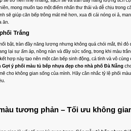
p sẽ trở nên nhẹ nhàng, sạch sẽ và tràn đầy năng lượng tích c
nhiên, mong muốn tạo một điểm nhấn thư thái và dễ chịu trong c
nh sẽ giúp căn bếp trông mát mẻ hơn, xua đi cái nóng oi ả, man
a ăn.
phối Trắng
i bật, tràn đầy năng lượng nhưng không quá chói mắt, thì đỏ 
ng lại sự ấm áp, nồng nàn và đầy sức sống, trong khi màu trắn
kết hợp này tạo nên một căn bếp sinh động, cá tính và vô cùng
à
Gợi ý phối màu tủ bếp nhựa đẹp cho nhà phố Đà Nẵng
ch
mẽ cho không gian sống của mình. Hãy cân nhắc tỷ lệ phối mà
ều.
i màu tương phản – Tối ưu không gia