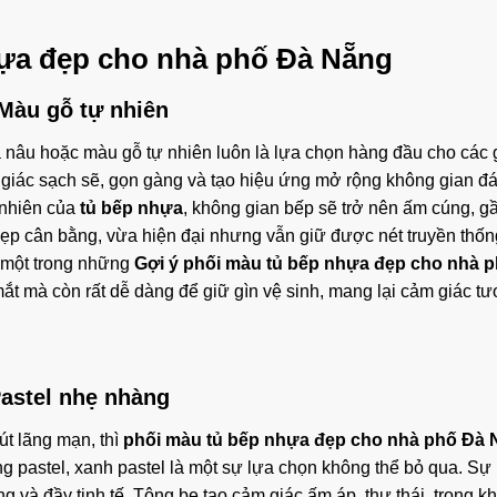
hựa đẹp cho nhà phố Đà Nẵng
/Màu gỗ tự nhiên
à nâu hoặc màu gỗ tự nhiên luôn là lựa chọn hàng đầu cho các 
 giác sạch sẽ, gọn gàng và tạo hiệu ứng mở rộng không gian đá
 nhiên của
tủ bếp nhựa
, không gian bếp sẽ trở nên ấm cúng, gầ
đẹp cân bằng, vừa hiện đại nhưng vẫn giữ được nét truyền thốn
à một trong những
Gợi ý phối màu tủ bếp nhựa đẹp cho nhà 
t mà còn rất dễ dàng để giữ gìn vệ sinh, mang lại cảm giác tư
Pastel nhẹ nhàng
út lãng mạn, thì
phối màu tủ bếp nhựa đẹp cho nhà phố Đà
 pastel, xanh pastel là một sự lựa chọn không thể bỏ qua. Sự
và đầy tinh tế. Tông be tạo cảm giác ấm áp, thư thái, trong kh