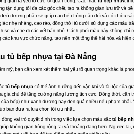
ông gian là yếu tố cực kỳ quan trọng. Các mẫu
tủ bếp nhựa
thiế
 tận dụng tối đa các góc chết, tạo ra không gian lưu trữ và bề
 dưới tương phản sẽ giúp căn bếp trông cân đối và có chiều sâ
 giác nhẹ nhàng, cao ráo, đồng thời tủ dưới sử dụng các màu t
h sẽ và che đi các vết bẩn nhỏ. Cách phối màu này không chỉ m
 các khu vực chức năng, tạo nên một tổng thể hài hòa và hiện 
àu
tủ bếp nhựa
tại Đà Nẵng
hẩm mỹ, bạn cần xem xét thêm hai yếu tố quan trọng khác là pho
sắc
tủ bếp nhựa
có thể ảnh hưởng đến vận khí và tài lộc của gia
gia chủ để tăng cường năng lượng tích cực. Đồng thời, cần t
 của bếp) như xanh dương hay đen quá nhiều nếu phạm phải. 
úp bạn đưa ra lựa chọn tối ưu nhất.
 đóng vai trò quyết định trong việc lựa chọn màu sắc
tủ bếp n
giúp không gian trông rộng rãi và thoáng đãng hơn. Ngược lại,