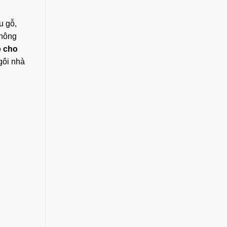
u gỗ,
không
p cho
gôi nhà