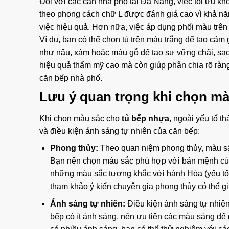
Đối với các căn nhà phố tại Đà Nẵng, việc tối ưu kh
theo phong cách chữ L được đánh giá cao vì khả năng
việc hiệu quả. Hơn nữa, việc áp dụng phối màu trên
Ví dụ, bạn có thể chọn tủ trên màu trắng để tạo cảm
như nâu, xám hoặc màu gỗ để tạo sự vững chãi, sạc
hiệu quả thẩm mỹ cao mà còn giúp phân chia rõ ràng
căn bếp nhà phố.
Lưu ý quan trọng khi chọn m
Khi chọn màu sắc cho
tủ bếp nhựa
, ngoài yếu tố t
và điều kiện ánh sáng tự nhiên của căn bếp:
Phong thủy:
Theo quan niệm phong thủy, màu 
Bạn nên chọn màu sắc phù hợp với bản mệnh của 
những màu sắc tương khắc với hành Hỏa (yếu tố
tham khảo ý kiến chuyên gia phong thủy có thể gi
Ánh sáng tự nhiên:
Điều kiện ánh sáng tự nhiên
bếp có ít ánh sáng, nên ưu tiên các màu sáng để 