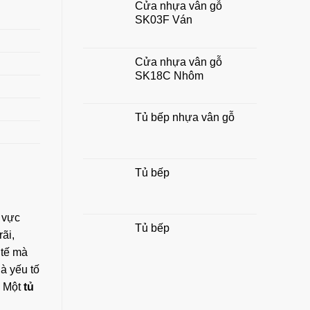
Cửa nhựa vân gỗ
chuẩn
SK03F Ván
đẹp,
hợp
phong
thủy
Cửa nhựa vân gỗ
gia
SK18C Nhôm
đình
Tủ bếp nhựa vân gỗ
Tủ bếp
u vực
Tủ bếp
ãi,
 tế mà
à yếu tố
. Một
tủ