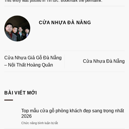
This entry was posted in
Tin tức
. Bookmark the
permalink
.
CỬA NHỰA ĐÀ NẴNG
Cửa Nhựa Giả Gỗ Đà Nẵng
Cửa Nhựa Đà Nẵng
– Nội Thất Hoàng Quân
BÀI VIẾT MỚI
Top mẫu cửa gỗ phòng khách đẹp sang trọng nhất
2026
ở
Chức năng bình luận bị tắt
Top