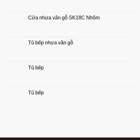
hợp
phong
thủy
Cửa nhựa vân gỗ SK18C Nhôm
gia
đình
Tủ bếp nhựa vân gỗ
Tủ bếp
Tủ bếp