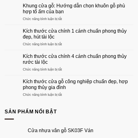
mẫu
Khung cửa gỗ: Hướng dẫn chọn khuôn gỗ phù
cửa
hợp tổ ấm của bạn
gỗ
ở
Chức năng bình luận bị tắt
phòng
Khung
khách
cửa
đẹp
Kích thước cửa chính 1 cánh chuẩn phong thủy
gỗ:
sang
đẹp, hút tài lộc
Hướng
trọng
ở
Chức năng bình luận bị tắt
dẫn
nhất
Kích
chọn
2026
thước
khuôn
Kích thước cửa chính 4 cánh chuẩn phong thủy
cửa
gỗ
rước tài lộc
chính
phù
ở
Chức năng bình luận bị tắt
1
hợp
Kích
cánh
tổ
thước
chuẩn
Kích thước cửa gỗ công nghiệp chuẩn đẹp, hợp
ấm
cửa
phong
phong thủy gia đình
của
chính
thủy
bạn
ở
Chức năng bình luận bị tắt
4
đẹp,
Kích
cánh
hút
thước
chuẩn
tài
cửa
SẢN PHẨM NỔI BẬT
phong
lộc
gỗ
thủy
công
rước
nghiệp
tài
Cửa nhựa vân gỗ SK03F Ván
chuẩn
lộc
đẹp,