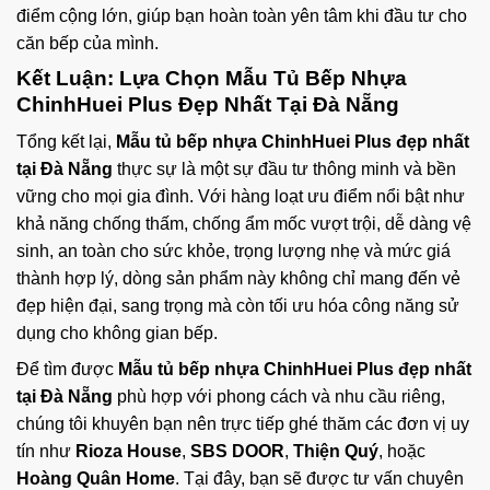
điểm cộng lớn, giúp bạn hoàn toàn yên tâm khi đầu tư cho
căn bếp của mình.
Kết Luận: Lựa Chọn Mẫu Tủ Bếp Nhựa
ChinhHuei Plus Đẹp Nhất Tại Đà Nẵng
Tổng kết lại,
Mẫu tủ bếp nhựa ChinhHuei Plus đẹp nhất
tại Đà Nẵng
thực sự là một sự đầu tư thông minh và bền
vững cho mọi gia đình. Với hàng loạt ưu điểm nổi bật như
khả năng chống thấm, chống ẩm mốc vượt trội, dễ dàng vệ
sinh, an toàn cho sức khỏe, trọng lượng nhẹ và mức giá
thành hợp lý, dòng sản phẩm này không chỉ mang đến vẻ
đẹp hiện đại, sang trọng mà còn tối ưu hóa công năng sử
dụng cho không gian bếp.
Để tìm được
Mẫu tủ bếp nhựa ChinhHuei Plus đẹp nhất
tại Đà Nẵng
phù hợp với phong cách và nhu cầu riêng,
chúng tôi khuyên bạn nên trực tiếp ghé thăm các đơn vị uy
tín như
Rioza House
,
SBS DOOR
,
Thiện Quý
, hoặc
Hoàng Quân Home
. Tại đây, bạn sẽ được tư vấn chuyên