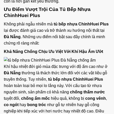
còn là nơi gắn kết yêu thương.
Ưu Điểm Vượt Trội Của Tủ Bếp Nhựa
ChinhHuei Plus
Không phải ngẫu nhiên mà
tủ bếp nhựa ChinhHuei Plus
lại được đánh giá cao và trở thành xu hướng nội thất tại
Đà Nẵng
. Những ưu điểm nổi bật sau đây chính là minh
chứng rõ ràng nhất:
Khả Năng Chống Chịu Ưu Việt Với Khí Hậu Ẩm Ướt
Khí hậu nhiệt đới gió mùa đặc trưng với độ ẩm cao như ở
Đà Nẵng
thường là thách thức lớn đối với các vật liệu gỗ
truyền thống. Tuy nhiên,
tủ bếp nhựa ChinhHuei Plus
hoàn toàn loại bỏ mọi lo lắng này. Với cấu tạo từ nhựa
nguyên sinh, sản phẩm có khả năng
chống thấm nước
tuyệt đối,
chống ẩm mốc
hiệu quả, không bị
cong vênh
,
co ngót
hay
bong tróc
như gỗ tự nhiên hay gỗ công
nghiệp khi tiếp xúc với hơi nước hay nhiệt độ cao. Điều