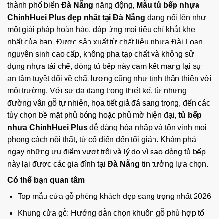
thành phố biển
Đà Nẵng
năng động,
Mẫu tủ bếp nhựa
ChinhHuei Plus đẹp nhất tại Đà Nẵng
đang nổi lên như
một giải pháp hoàn hảo, đáp ứng mọi tiêu chí khắt khe
nhất của bạn. Được sản xuất từ chất liệu nhựa Đài Loan
nguyên sinh cao cấp, không pha tạp chất và không sử
dụng nhựa tái chế, dòng tủ bếp này cam kết mang lại sự
an tâm tuyệt đối về chất lượng cũng như tính thân thiện với
môi trường. Với sự đa dạng trong thiết kế, từ những
đường vân gỗ tự nhiên, họa tiết giả đá sang trọng, đến các
tùy chọn bề mặt phủ bóng hoặc phủ mờ hiện đại,
tủ bếp
nhựa ChinhHuei Plus
dễ dàng hòa nhập và tôn vinh mọi
phong cách nội thất, từ cổ điển đến tối giản. Khám phá
ngay những ưu điểm vượt trội và lý do vì sao dòng tủ bếp
này lại được các gia đình tại
Đà Nẵng
tin tưởng lựa chọn.
Có thể bạn quan tâm
Top mẫu cửa gỗ phòng khách đẹp sang trọng nhất 2026
Khung cửa gỗ: Hướng dẫn chọn khuôn gỗ phù hợp tổ