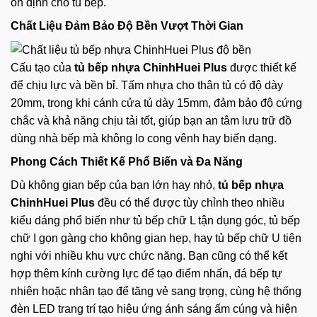
ổn định cho tủ bếp.
Chất Liệu Đảm Bảo Độ Bền Vượt Thời Gian
Cấu tạo của
tủ bếp nhựa ChinhHuei Plus
được thiết kế
để chịu lực và bền bỉ. Tấm nhựa cho thân tủ có độ dày
20mm, trong khi cánh cửa tủ dày 15mm, đảm bảo độ cứng
chắc và khả năng chịu tải tốt, giúp bạn an tâm lưu trữ đồ
dùng nhà bếp mà không lo cong vênh hay biến dạng.
Phong Cách Thiết Kế Phổ Biến và Đa Năng
Dù không gian bếp của bạn lớn hay nhỏ,
tủ bếp nhựa
ChinhHuei Plus
đều có thể được tùy chỉnh theo nhiều
kiểu dáng phổ biến như tủ bếp chữ L tận dụng góc, tủ bếp
chữ I gọn gàng cho không gian hẹp, hay tủ bếp chữ U tiện
nghi với nhiều khu vực chức năng. Bạn cũng có thể kết
hợp thêm kính cường lực để tạo điểm nhấn, đá bếp tự
nhiên hoặc nhân tạo để tăng vẻ sang trọng, cùng hệ thống
đèn LED trang trí tạo hiệu ứng ánh sáng ấm cúng và hiện