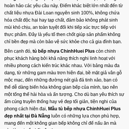
hoàn hảo các yêu cầu này. Điểm khác biệt lớn nhất đến từ
chất liệu nhựa Đài Loan nguyên sinh 100%, không chứa
hóa chất độc hại hay tạp chất, đảm bảo không phát sinh
mùi khó chịu, an toàn tuyệt đối khi tiếp xúc trực tiếp với
thực phẩm. Đây là yếu tố then chốt giúp sản phẩm không
chỉ bền đẹp mà còn bảo vệ sức khỏe cho cả gia đình bạn.
Bên cạnh đó,
tủ bếp nhựa ChinhHuei Plus
còn chinh
phục khách hàng bởi khả năng thích nghi linh hoạt với
nhiều phong cách kiến trúc khác nhau. Với bảng màu đa
dạng, từ những gam màu trơn hiện đại, bề mặt giả vân gỗ
mộc mạc, đến những đường nét giả đá tinh xảo, bạn có
thể dễ dàng biến hóa không gian bếp của mình, tạo nên
một tổng thể hài hòa và ấn tượng. Cho dù bạn yêu thích sự
ấm cúng truyền thống hay vẻ đẹp tối giản, tiện nghi của
phong cách hiện đại,
Mẫu tủ bếp nhựa ChinhHuei Plus
đẹp nhất tại Đà Nẵng
luôn có những lựa chọn phù hợp,
mang đến một không gian bếp không chỉ để nấu ăn mà