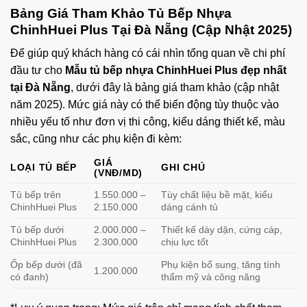
Bảng Giá Tham Khảo Tủ Bếp Nhựa
ChinhHuei Plus Tại Đà Nẵng (Cập Nhật 2025)
Để giúp quý khách hàng có cái nhìn tổng quan về chi phí
đầu tư cho
Mẫu tủ bếp nhựa ChinhHuei Plus đẹp nhất
tại Đà Nẵng
, dưới đây là bảng giá tham khảo (cập nhật
năm 2025). Mức giá này có thể biến động tùy thuộc vào
nhiều yếu tố như đơn vị thi công, kiểu dáng thiết kế, màu
sắc, cũng như các phụ kiện đi kèm:
GIÁ
LOẠI TỦ BẾP
GHI CHÚ
(VNĐ/MD)
Tủ bếp trên
1.550.000 –
Tùy chất liệu bề mặt, kiểu
ChinhHuei Plus
2.150.000
dáng cánh tủ
Tủ bếp dưới
2.000.000 –
Thiết kế dày dặn, cứng cáp,
ChinhHuei Plus
2.300.000
chịu lực tốt
Ốp bếp dưới (đã
Phụ kiện bổ sung, tăng tính
1.200.000
có đanh)
thẩm mỹ và công năng