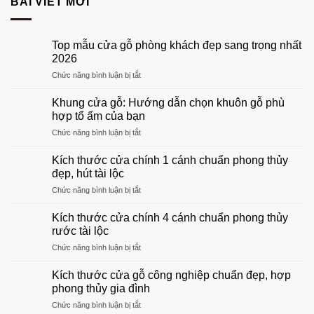
BÀI VIẾT MỚI
Top mẫu cửa gỗ phòng khách đẹp sang trọng nhất
2026
ở
Chức năng bình luận bị tắt
Top
mẫu
Khung cửa gỗ: Hướng dẫn chọn khuôn gỗ phù
cửa
hợp tổ ấm của bạn
gỗ
ở
Chức năng bình luận bị tắt
phòng
Khung
khách
cửa
đẹp
Kích thước cửa chính 1 cánh chuẩn phong thủy
gỗ:
sang
đẹp, hút tài lộc
Hướng
trọng
ở
Chức năng bình luận bị tắt
dẫn
nhất
Kích
chọn
2026
thước
khuôn
Kích thước cửa chính 4 cánh chuẩn phong thủy
cửa
gỗ
rước tài lộc
chính
phù
ở
Chức năng bình luận bị tắt
1
hợp
Kích
cánh
tổ
thước
chuẩn
Kích thước cửa gỗ công nghiệp chuẩn đẹp, hợp
ấm
cửa
phong
phong thủy gia đình
của
chính
thủy
bạn
ở
Chức năng bình luận bị tắt
4
đẹp,