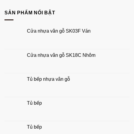
Kích
cánh
hút
thước
chuẩn
tài
cửa
SẢN PHẨM NỔI BẬT
phong
lộc
gỗ
thủy
công
rước
nghiệp
tài
Cửa nhựa vân gỗ SK03F Ván
chuẩn
lộc
đẹp,
hợp
phong
thủy
Cửa nhựa vân gỗ SK18C Nhôm
gia
đình
Tủ bếp nhựa vân gỗ
Tủ bếp
Tủ bếp