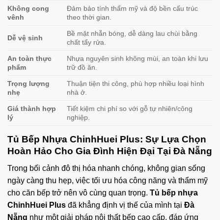
Không cong
Đảm bảo tính thẩm mỹ và độ bền cấu trúc
vênh
theo thời gian.
Bề mặt nhẵn bóng, dễ dàng lau chùi bằng
Dễ vệ sinh
chất tẩy rửa.
An toàn thực
Nhựa nguyên sinh không mùi, an toàn khi lưu
phẩm
trữ đồ ăn.
Trọng lượng
Thuận tiện thi công, phù hợp nhiều loại hình
nhẹ
nhà ở.
Giá thành hợp
Tiết kiệm chi phí so với gỗ tự nhiên/công
lý
nghiệp.
Tủ Bếp Nhựa ChinhHuei Plus: Sự Lựa Chọn
Hoàn Hảo Cho Gia Đình Hiện Đại Tại Đà Nẵng
Trong bối cảnh đô thị hóa nhanh chóng, không gian sống
ngày càng thu hẹp, việc tối ưu hóa công năng và thẩm mỹ
cho căn bếp trở nên vô cùng quan trọng.
Tủ bếp nhựa
ChinhHuei Plus
đã khẳng định vị thế của mình tại
Đà
Nẵng
như một giải pháp nội thất bếp cao cấp, đáp ứng