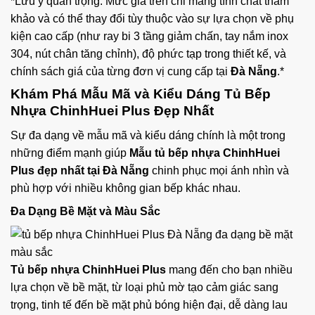
*Lưu ý quan trọng: Mức giá trên chỉ mang tính chất tham
khảo và có thể thay đổi tùy thuộc vào sự lựa chọn về phụ
kiện cao cấp (như ray bi 3 tầng giảm chấn, tay nắm inox
304, nút chân tăng chỉnh), độ phức tạp trong thiết kế, và
chính sách giá của từng đơn vị cung cấp tại
Đà Nẵng
.*
Khám Phá Mẫu Mã và Kiểu Dáng Tủ Bếp
Nhựa ChinhHuei Plus Đẹp Nhất
Sự đa dạng về mẫu mã và kiểu dáng chính là một trong
những điểm mạnh giúp
Mẫu tủ bếp nhựa ChinhHuei
Plus đẹp nhất tại Đà Nẵng
chinh phục mọi ánh nhìn và
phù hợp với nhiều không gian bếp khác nhau.
Đa Dạng Bề Mặt và Màu Sắc
Tủ bếp nhựa ChinhHuei Plus
mang đến cho bạn nhiều
lựa chọn về bề mặt, từ loại phủ mờ tạo cảm giác sang
trọng, tinh tế đến bề mặt phủ bóng hiện đại, dễ dàng lau