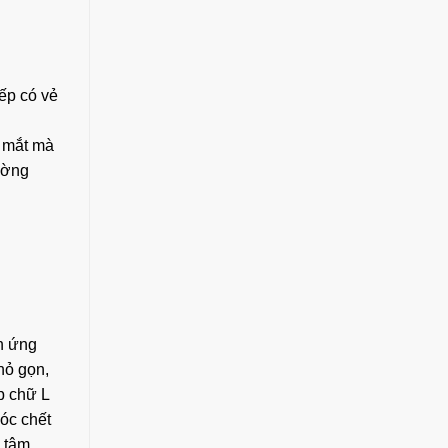
ếp có vẻ
p mắt mà
ường
ch ứng
hỏ gọn,
p chữ L
góc chết
g tâm