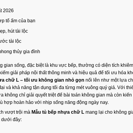
t 2026
p tổ ấm của bạn
, hút tài lộc
ớc tài lộc
hong thủy gia đình
g gian sống, đặc biệt là khu vực bếp, thường có diện tích khiêm
 kiếm giải pháp nội thất thông minh và hiệu quả để tối ưu hóa k
a chữ L – tối ưu không gian nhỏ gọn
nổi lên như một lựa c
ại và khả năng tận dụng tối đa từng mét vuông quý giá. Với thi
không chỉ giải quyết triệt để bài toán không gian mà còn kiến
 phù hợp hoàn hảo với nhịp sống năng động ngày nay.
ch vượt trội mà
Mẫu tủ bếp nhựa chữ L
mang lại cho không gi
 dưới đây: