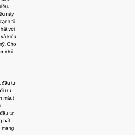
hiều.
iều này
cạnh tủ,
nhất với
 và kiểu
 mỹ. Cho
an nhỏ
à đầu tư
ối ưu
ền màu)
i
 đầu tư
g bất
, mang