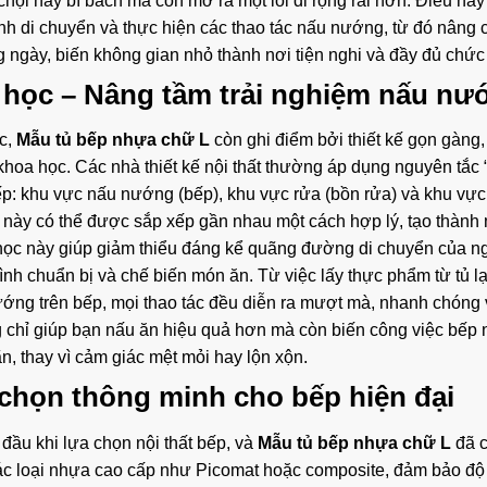
chội hay bí bách mà còn mở ra một lối đi rộng rãi hơn. Điều nà
rình di chuyển và thực hiện các thao tác nấu nướng, từ đó nâng c
 ngày, biến không gian nhỏ thành nơi tiện nghi và đầy đủ chức
a học – Nâng tầm trải nghiệm nấu nư
ắc,
Mẫu tủ bếp nhựa chữ L
còn ghi điểm bởi thiết kế gọn gàng, 
hoa học. Các nhà thiết kế nội thất thường áp dụng nguyên tắc 
bếp: khu vực nấu nướng (bếp), khu vực rửa (bồn rửa) và khu vực
ực này có thể được sắp xếp gần nhau một cách hợp lý, tạo thành
oa học này giúp giảm thiểu đáng kể quãng đường di chuyển của 
trình chuẩn bị và chế biến món ăn. Từ việc lấy thực phẩm từ tủ l
ớng trên bếp, mọi thao tác đều diễn ra mượt mà, nhanh chóng 
g chỉ giúp bạn nấu ăn hiệu quả hơn mà còn biến công việc bếp 
ãn, thay vì cảm giác mệt mỏi hay lộn xộn.
 chọn thông minh cho bếp hiện đại
 đầu khi lựa chọn nội thất bếp, và
Mẫu tủ bếp nhựa chữ L
đã 
ác loại nhựa cao cấp như Picomat hoặc composite, đảm bảo độ