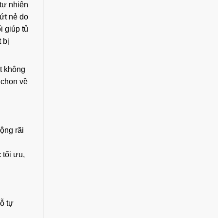
 tự nhiên
ứt nẻ do
i giúp tủ
 bị
t không
 chọn về
ộng rãi
ỗ tự