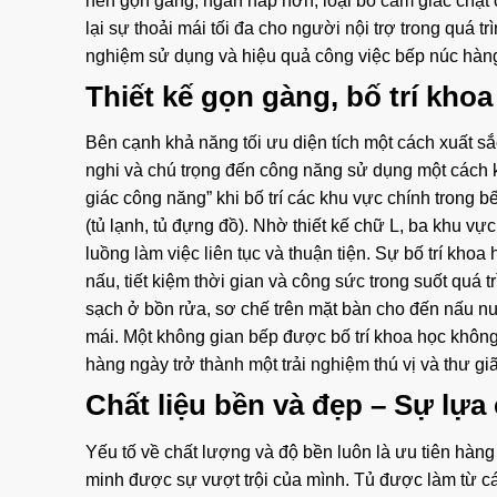
nên gọn gàng, ngăn nắp hơn, loại bỏ cảm giác chật 
lại sự thoải mái tối đa cho người nội trợ trong quá t
nghiệm sử dụng và hiệu quả công việc bếp núc hàng
Thiết kế gọn gàng, bố trí kho
Bên cạnh khả năng tối ưu diện tích một cách xuất s
nghi và chú trọng đến công năng sử dụng một cách k
giác công năng” khi bố trí các khu vực chính trong 
(tủ lạnh, tủ đựng đồ). Nhờ thiết kế chữ L, ba khu v
luồng làm việc liên tục và thuận tiện. Sự bố trí kh
nấu, tiết kiệm thời gian và công sức trong suốt quá 
sạch ở bồn rửa, sơ chế trên mặt bàn cho đến nấu nư
mái. Một không gian bếp được bố trí khoa học khôn
hàng ngày trở thành một trải nghiệm thú vị và thư gi
Chất liệu bền và đẹp – Sự lựa
Yếu tố về chất lượng và độ bền luôn là ưu tiên hàng
minh được sự vượt trội của mình. Tủ được làm từ c