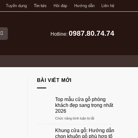
Tuyển dụng
Tin tức
Hỏi đáp
Hướng dẫn
Liên hệ
0987.80.74.74
Hotline:
BÀI VIẾT MỚI
Top mẫu cửa gỗ phòng
khách đẹp sang trọng nhất
2026
ở
Chức năng bình luận bị tắt
Top
mẫu
Khung cửa gỗ: Hướng dẫn
cửa
chọn khuôn gỗ phù hợp tổ