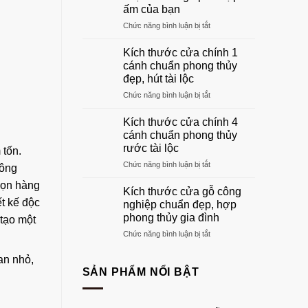
gỗ
ấm của bạn
phòng
ở
Chức năng bình luận bị tắt
khách
Khung
đẹp
cửa
sang
Kích thước cửa chính 1
gỗ:
trọng
cánh chuẩn phong thủy
Hướng
nhất
đẹp, hút tài lộc
dẫn
2026
ở
Chức năng bình luận bị tắt
chọn
Kích
khuôn
thước
gỗ
Kích thước cửa chính 4
cửa
phù
cánh chuẩn phong thủy
chính
hợp
rước tài lộc
 tốn.
1
tổ
ở
Chức năng bình luận bị tắt
cánh
ấm
hông
Kích
chuẩn
của
họn hàng
thước
phong
bạn
Kích thước cửa gỗ công
cửa
thủy
ết kế độc
nghiệp chuẩn đẹp, hợp
chính
đẹp,
phong thủy gia đình
 tạo một
4
hút
ở
Chức năng bình luận bị tắt
cánh
tài
Kích
chuẩn
lộc
thước
phong
an nhỏ,
cửa
thủy
SẢN PHẨM NỔI BẬT
gỗ
rước
công
tài
nghiệp
lộc