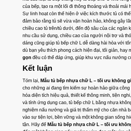
của bếp, tạo ra một lối đi thông thoáng và thoải mái
Sự linh hoạt còn thể hiện ở việc kích thước tủ có thể
đảm bảo rằng tủ sẽ vừa vặn hoàn hảo, không gây lãn
chiều cao tủ trên/tủ dưới, đến độ sâu của các ngăn k
nhu cầu sử dụng, chiều cao của người nội trợ và th
dáng cũng giúp tủ bếp chữ L dễ dàng hài hòa với tổn
dù bạn yêu thích phong cách hiện đại, tối giản, hay
gọn
đều có thể đáp ứng, giúp khu vực nấu nướng của
Kết luận
Tóm lại,
Mẫu tủ bếp nhựa chữ L – tối ưu không g
cho những ai đang tìm kiếm sự hoàn hảo giữa công 
hóa diện tích hiệu quả, thiết kế thông minh, tiện ngh
và tính ứng dụng cao, tủ bếp chữ L bằng nhựa không 
nghiệm nấu nướng và giá trị thẩm mỹ cho căn nhà b
vào sự tiện lợi, bền vững và một không gian sống h
tận. Hãy để
Mẫu tủ bếp nhựa chữ L – tối ưu khôn