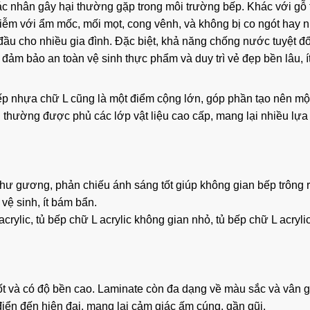
tác nhân gây hại thường gặp trong môi trường bếp. Khác với gỗ
iễm với ẩm mốc, mối mọt, cong vênh, và không bị co ngót hay n
ầu cho nhiều gia đình. Đặc biệt, khả năng chống nước tuyệt đố
 đảm bảo an toàn vệ sinh thực phẩm và duy trì vẻ đẹp bền lâu, ít
bếp nhựa chữ L cũng là một điểm cộng lớn, góp phần tạo nên mộ
ủ thường được phủ các lớp vật liệu cao cấp, mang lại nhiều lựa
hư gương, phản chiếu ánh sáng tốt giúp không gian bếp trông r
vệ sinh, ít bám bẩn.
tốt và có độ bền cao. Laminate còn đa dạng về màu sắc và vân g
điển đến hiện đại, mang lại cảm giác ấm cúng, gần gũi.