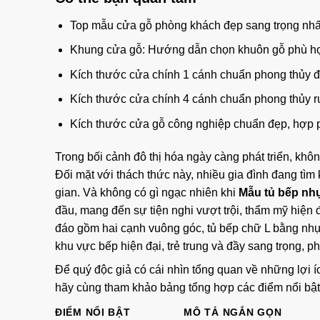
Top mẫu cửa gỗ phòng khách đẹp sang trọng nhấ
Khung cửa gỗ: Hướng dẫn chọn khuôn gỗ phù hợ
Kích thước cửa chính 1 cánh chuẩn phong thủy đẹp
Kích thước cửa chính 4 cánh chuẩn phong thủy rư
Kích thước cửa gỗ công nghiệp chuẩn đẹp, hợp p
Trong bối cảnh đô thị hóa ngày càng phát triển, khôn
Đối mặt với thách thức này, nhiều gia đình đang tìm
gian. Và không có gì ngạc nhiên khi
Mẫu tủ bếp nhự
đầu, mang đến sự tiện nghi vượt trội, thẩm mỹ hiện đ
đáo gồm hai cạnh vuông góc, tủ bếp chữ L bằng nhựa 
khu vực bếp hiện đại, trẻ trung và đầy sang trọng,
Để quý độc giả có cái nhìn tổng quan về những lợi í
hãy cùng tham khảo bảng tổng hợp các điểm nổi bật
ĐIỂM NỔI BẬT
MÔ TẢ NGẮN GỌN