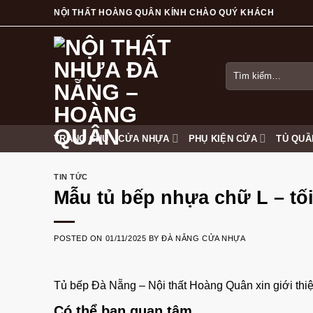
Skip
NỘI THẤT HOÀNG QUÂN KÍNH CHÀO QUÝ KHÁCH
to
content
Tìm
kiếm:
TRANG CHỦ
CỬA NHỰA
PHỤ KIỆN CỬA
TỦ QUẦ
TIN TỨC
Mẫu tủ bếp nhựa chữ L – tố
POSTED ON
01/11/2025
BY
ĐÀ NẴNG CỬA NHỰA
Tủ bếp Đà Nẵng –
Nội thất Hoàng Quân
xin giới thi
Có thể bạn quan tâm