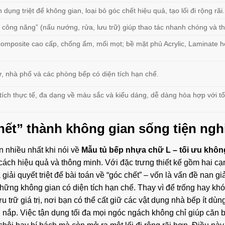
dụng triệt để không gian, loại bỏ góc chết hiệu quả, tạo lối đi rộng rãi.
c công năng” (nấu nướng, rửa, lưu trữ) giúp thao tác nhanh chóng và th
omposite cao cấp, chống ẩm, mối mọt; bề mặt phủ Acrylic, Laminate 
, nhà phố và các phòng bếp có diện tích hạn chế.
tích thực tế, đa dạng về màu sắc và kiểu dáng, dễ dàng hòa hợp với t
chết” thành không gian sống tiện ngh
 nhiều nhất khi nói về
Mẫu tủ bếp nhựa chữ L – tối ưu khôn
 cách hiệu quả và thông minh. Với đặc trưng thiết kế gồm hai cạ
ải quyết triệt để bài toán về “góc chết” – vốn là vấn đề nan giả
 những không gian có diện tích hạn chế. Thay vì để trống hay kh
rữ giá trị, nơi bạn có thể cất giữ các vật dụng nhà bếp ít dùn
 nắp. Việc tận dụng tối đa mọi ngóc ngách không chỉ giúp căn b