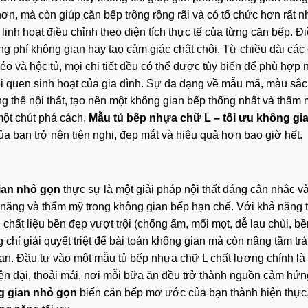
 hơn, mà còn giúp căn bếp trông rộng rãi và có tổ chức hơn rất n
 linh hoạt điều chỉnh theo diện tích thực tế của từng căn bếp. Đ
g phí không gian hay tạo cảm giác chật chội. Từ chiều dài các 
éo và hộc tủ, mọi chi tiết đều có thể được tùy biến để phù hợp 
ói quen sinh hoạt của gia đình. Sự đa dạng về mẫu mã, màu sắc
g thể nội thất, tạo nên một không gian bếp thống nhất và thẩm
 một chút phá cách,
Mẫu tủ bếp nhựa chữ L – tối ưu không gi
 bạn trở nên tiện nghi, đẹp mắt và hiệu quả hơn bao giờ hết.
ian nhỏ gọn
thực sự là một giải pháp nội thất đáng cân nhắc v
năng và thẩm mỹ trong không gian bếp hạn chế. Với khả năng t
i, chất liệu bền đẹp vượt trội (chống ẩm, mối mọt, dễ lau chùi, b
chỉ giải quyết triệt để bài toán không gian mà còn nâng tầm trả
ạn. Đầu tư vào một mẫu tủ bếp nhựa chữ L chất lượng chính là
iện đại, thoải mái, nơi mỗi bữa ăn đều trở thành nguồn cảm hứn
g gian nhỏ gọn
biến căn bếp mơ ước của bạn thành hiện thực