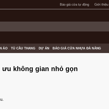
Báo giá cửa tự động
Giới thiệu
N ÁO
TỦ CẦU THANG
DỰ ÁN
BÁO GIÁ CỬA NHỰA ĐÀ NẴNG
i ưu không gian nhỏ gọn
ệu.