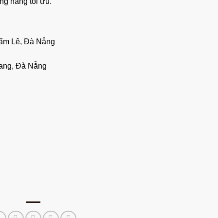
g năng tối ưu.
Cẩm Lệ, Đà Nẵng
ang, Đà Nẵng