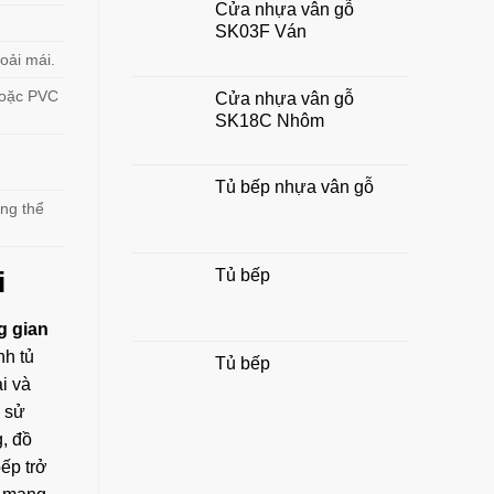
Cửa nhựa vân gỗ
chuẩn
SK03F Ván
đẹp,
hợp
oải mái.
phong
thủy
hoặc PVC
Cửa nhựa vân gỗ
gia
SK18C Nhôm
đình
Tủ bếp nhựa vân gỗ
ổng thể
Tủ bếp
i
g gian
nh tủ
Tủ bếp
i và
ó sử
g, đồ
ếp trở