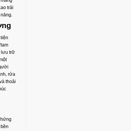
y mang
ao trải
 năng.
ớng
tiện
“tam
 lưu trữ
 một
người
ạnh, rửa
và thoải
núc
chứng
 bền