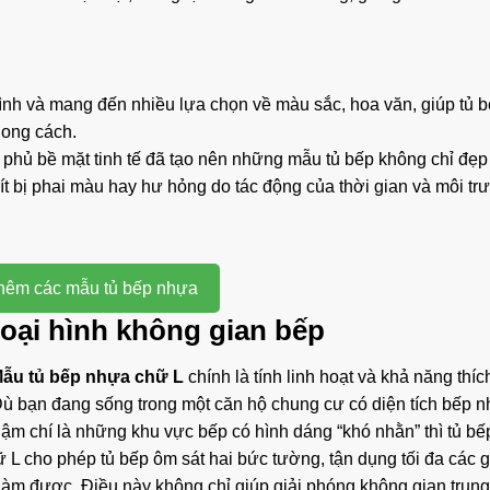
ình và mang đến nhiều lựa chọn về màu sắc, hoa văn, giúp tủ b
hong cách.
ớp phủ bề mặt tinh tế đã tạo nên những mẫu tủ bếp không chỉ đẹ
ít bị phai màu hay hư hỏng do tác động của thời gian và môi tr
hêm các mẫu tủ bếp nhựa
loại hình không gian bếp
ẫu tủ bếp nhựa chữ L
chính là tính linh hoạt và khả năng thí
Dù bạn đang sống trong một căn hộ chung cư có diện tích bếp n
hậm chí là những khu vực bếp có hình dáng “khó nhằn” thì tủ bế
hữ L cho phép tủ bếp ôm sát hai bức tường, tận dụng tối đa các 
 làm được. Điều này không chỉ giúp giải phóng không gian trun