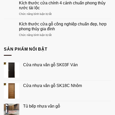
thước
khuôn
Kích thước cửa chính 4 cánh chuẩn phong thủy
cửa
gỗ
rước tài lộc
chính
phù
ở
Chức năng bình luận bị tắt
1
hợp
Kích
cánh
tổ
thước
chuẩn
Kích thước cửa gỗ công nghiệp chuẩn đẹp, hợp
ấm
cửa
phong
phong thủy gia đình
của
chính
thủy
bạn
ở
Chức năng bình luận bị tắt
4
đẹp,
Kích
cánh
hút
thước
chuẩn
tài
cửa
SẢN PHẨM NỔI BẬT
phong
lộc
gỗ
thủy
công
rước
nghiệp
tài
Cửa nhựa vân gỗ SK03F Ván
chuẩn
lộc
đẹp,
hợp
phong
thủy
Cửa nhựa vân gỗ SK18C Nhôm
gia
đình
Tủ bếp nhựa vân gỗ