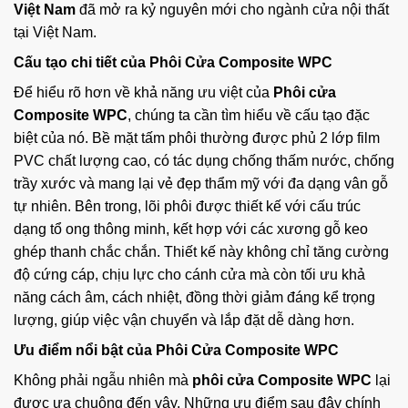
Việt Nam
đã mở ra kỷ nguyên mới cho ngành cửa nội thất
tại Việt Nam.
Cấu tạo chi tiết của Phôi Cửa Composite WPC
Để hiểu rõ hơn về khả năng ưu việt của
Phôi cửa
Composite WPC
, chúng ta cần tìm hiểu về cấu tạo đặc
biệt của nó. Bề mặt tấm phôi thường được phủ 2 lớp film
PVC chất lượng cao, có tác dụng chống thấm nước, chống
trầy xước và mang lại vẻ đẹp thẩm mỹ với đa dạng vân gỗ
tự nhiên. Bên trong, lõi phôi được thiết kế với cấu trúc
dạng tổ ong thông minh, kết hợp với các xương gỗ keo
ghép thanh chắc chắn. Thiết kế này không chỉ tăng cường
độ cứng cáp, chịu lực cho cánh cửa mà còn tối ưu khả
năng cách âm, cách nhiệt, đồng thời giảm đáng kể trọng
lượng, giúp việc vận chuyển và lắp đặt dễ dàng hơn.
Ưu điểm nổi bật của Phôi Cửa Composite WPC
Không phải ngẫu nhiên mà
phôi cửa Composite WPC
lại
được ưa chuộng đến vậy. Những ưu điểm sau đây chính