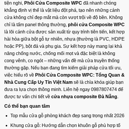
tiện nghi,
Phôi Cửa Composite WPC
đã nhanh chóng
khẳng định vị thế là vật liệu đột phá, tạo nên những cánh
cửa không chỉ đẹp mắt mà còn vượt trội về độ bền. Không
chỉ là tấm panel thông thường,
phôi cửa Composite WPC
là lõi cánh cửa được sản xuất từ quy trình tiên tiến, kết hợp
hài hòa giữa bột gỗ tự nhiên, nhựa (thường là PVC, HDPE
hoặc PP), bột đá và phụ gia. Sự kết hợp này mang lại khả
năng chống nước, chống mối mọt và đặc biệt là không
cong vênh, co ngót – những vấn đề mà cửa truyền thống
thường gặp. Nếu bạn đang tìm kiếm giải pháp cửa tối ưu,
việc hiểu rõ về
Phôi Cửa Composite WPC: Tổng Quan &
Nhà Cung Cấp Uy Tín Việt Nam
sẽ là chìa khóa giúp bạn
đưa ra lựa chọn thông minh. Liên hệ ngay
0987807474
để
được tư vấn chi tiết về
cửa nhựa composite Đà Nẵng
.
Có thể bạn quan tâm
Top mẫu cửa gỗ phòng khách đẹp sang trọng nhất 2026
Khung cửa gỗ: Hướng dẫn chọn khuôn gỗ phù hợp tổ