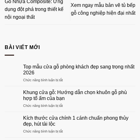
Gỗ Nhựa Composite: Ứng
Xem ngay mẫu bản vẽ tủ bếp
dụng đột phá trong thiết kế
gỗ công nghiệp hiện đại nhất
nội ngoại thất
BÀI VIẾT MỚI
Top mẫu cửa gỗ phòng khách đẹp sang trọng nhất
2026
ở
Chức năng bình luận bị tắt
Top
mẫu
Khung cửa gỗ: Hướng dẫn chọn khuôn gỗ phù
cửa
hợp tổ ấm của bạn
gỗ
ở
Chức năng bình luận bị tắt
phòng
Khung
khách
cửa
đẹp
Kích thước cửa chính 1 cánh chuẩn phong thủy
gỗ:
sang
đẹp, hút tài lộc
Hướng
trọng
ở
Chức năng bình luận bị tắt
dẫn
nhất
Kích
chọn
2026