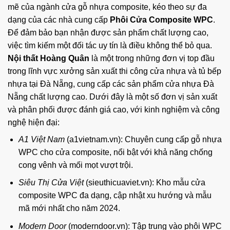
mẽ của ngành cửa gỗ nhựa composite, kéo theo sự đa
dạng của các nhà cung cấp
Phôi Cửa Composite WPC
.
Để đảm bảo bạn nhận được sản phẩm chất lượng cao,
việc tìm kiếm một đối tác uy tín là điều không thể bỏ qua.
Nội thất Hoàng Quân
là một trong những đơn vị top đầu
trong lĩnh vực xưởng sản xuất thi công cửa nhựa và tủ bếp
nhựa tại Đà Nẵng, cung cấp các sản phẩm
cửa nhựa Đà
Nẵng
chất lượng cao. Dưới đây là một số đơn vị sản xuất
và phân phối được đánh giá cao, với kinh nghiệm và công
nghệ hiện đại:
A1 Việt Nam
(a1vietnam.vn): Chuyên cung cấp gỗ nhựa
WPC cho cửa composite, nổi bật với khả năng chống
cong vênh và mối mọt vượt trội.
Siêu Thị Cửa Việt
(sieuthicuaviet.vn): Kho mẫu cửa
composite WPC đa dạng, cập nhật xu hướng và mẫu
mã mới nhất cho năm 2024.
Modern Door
(moderndoor.vn): Tập trung vào phôi WPC