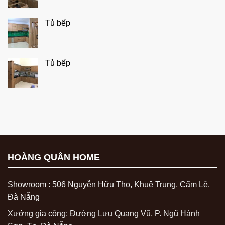
Tủ bếp
Tủ bếp
HOÀNG QUÂN HOME
Showroom : 506 Nguyễn Hữu Thọ, Khuê Trung, Cẩm Lệ,
Đà Nẵng
Xưởng gia công: Đường Lưu Quang Vũ, P. Ngũ Hành