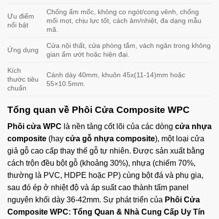
Chống ẩm mốc, không co ngót/cong vênh, chống
Ưu điểm
mối mọt, chịu lực tốt, cách âm/nhiệt, đa dạng mẫu
nổi bật
mã.
Cửa nội thất, cửa phòng tắm, vách ngăn trong không
Ứng dụng
gian ẩm ướt hoặc hiện đại.
Kích
Cánh dày 40mm, khuôn 45x(11-14)mm hoặc
thước tiêu
55×10.5mm.
chuẩn
Tổng quan về Phôi Cửa Composite WPC
Phôi cửa WPC
là nền tảng cốt lõi của các dòng
cửa nhựa
composite
(hay
cửa gỗ nhựa composite
), một loại cửa
giả gỗ cao cấp thay thế gỗ tự nhiên. Được sản xuất bằng
cách trộn đều bột gỗ (khoảng 30%), nhựa (chiếm 70%,
thường là PVC, HDPE hoặc PP) cùng bột đá và phụ gia,
sau đó ép ở nhiệt độ và áp suất cao thành tấm panel
nguyên khối dày 36-42mm. Sự phát triển của
Phôi Cửa
Composite WPC: Tổng Quan & Nhà Cung Cấp Uy Tín