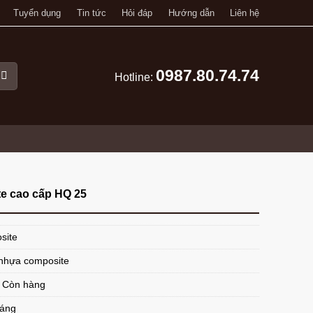
Tuyển dụng
Tin tức
Hỏi đáp
Hướng dẫn
Liên hệ
0987.80.74.74
Hotline:
e cao cấp HQ 25
site
nhựa composite
: Còn hàng
háng