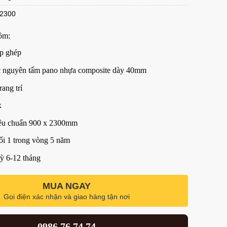
*2300
ồm:
p ghép
c nguyên tấm pano nhựa composite dày 40mm
rang trí
x
iêu chuẩn 900 x 2300mm
ổi 1 trong vòng 5 năm
kỳ 6-12 tháng
MUA NGAY
Gọi điện xác nhận và giao hàng tận nơi
0986.76.74.74