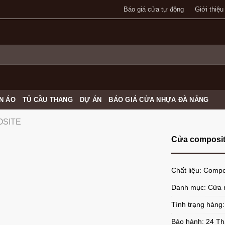
Báo giá cửa tự động
Giới thiệu
N ÁO
TỦ CẦU THANG
DỰ ÁN
BÁO GIÁ CỬA NHỰA ĐÀ NẴNG
OSITE
Cửa composit
Chất liệu: Compo
Danh mục:
Cửa 
Tình trạng hàng
Bảo hành: 24 T