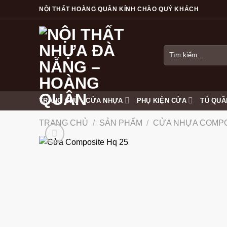
Skip
NỘI THẤT HOÀNG QUÂN KÍNH CHÀO QUÝ KHÁCH
to
content
Tìm
kiếm:
TRANG CHỦ
CỬA NHỰA
PHỤ KIỆN CỬA
TỦ QUẦ
TRANG CHỦ
/
SẢN PHẨM
/
CỬA NHỰA COMP