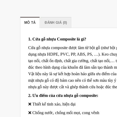
MÔ TẢ
ĐÁNH GIÁ (0)
1. Cửa gỗ nhựa Composite là gì?
Cửa gỗ nhựa composite được làm từ bột gỗ (như bột g
dụng nhựa HDPE, PVC, PP, ABS, PS, …). Keo chuyên 
tạo nối, chất ổn định, chất gia cường, chất tạo nổi,… 
đúc theo hình dạng của khuôn đã làm sẵn tạo thành mộ
Vật liệu này là sự kết hợp hoàn hảo giữa ưu điểm củ
mặt nhựa gỗ có độ bám cao nên có thể sơn màu tùy ý
nhựa gỗ này được cắt và ghép thành cửa hoặc đúc th
2. Ưu điểm của cửa nhựa gỗ composite:
❌ Thiết kế tinh xảo, hiện đại
❌ Chống nước, chống mối mọt, cong vênh