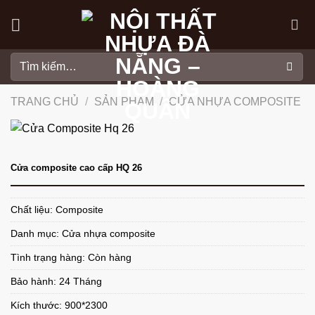
Skip
to
content
Tìm
kiếm:
TRANG CHỦ
/
SẢN PHẨM
/
CỬA NHỰA COMPOSITE
Cửa composite cao cấp HQ 26
Chất liệu: Composite
Danh mục:
Cửa nhựa composite
Tình trạng hàng: Còn hàng
Bảo hành: 24 Tháng
Kích thước: 900*2300