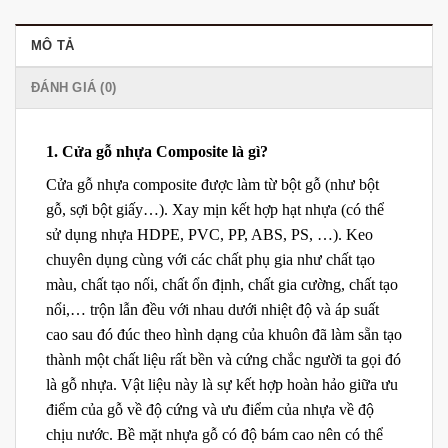
MÔ TẢ
ĐÁNH GIÁ (0)
1. Cửa gỗ nhựa Composite là gì?
Cửa gỗ nhựa composite được làm từ bột gỗ (như bột
gỗ, sợi bột giấy…). Xay mịn kết hợp hạt nhựa (có thể
sử dụng nhựa HDPE, PVC, PP, ABS, PS, …). Keo
chuyên dụng cùng với các chất phụ gia như chất tạo
màu, chất tạo nối, chất ổn định, chất gia cường, chất tạo
nổi,… trộn lẫn đều với nhau dưới nhiệt độ và áp suất
cao sau đó đúc theo hình dạng của khuôn đã làm sẵn tạo
thành một chất liệu rất bền và cứng chắc người ta gọi đó
là gỗ nhựa. Vật liệu này là sự kết hợp hoàn hảo giữa ưu
điểm của gỗ về độ cứng và ưu điểm của nhựa về độ
chịu nước. Bề mặt nhựa gỗ có độ bám cao nên có thể