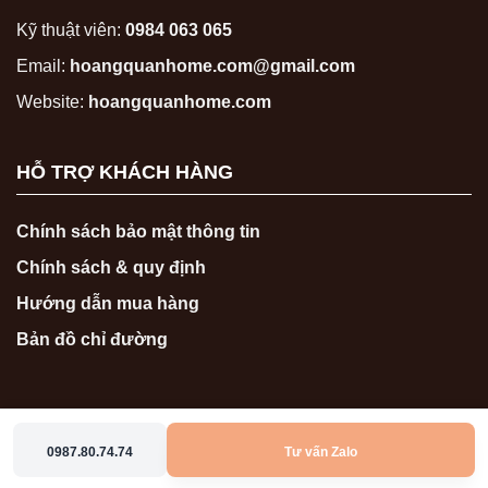
Kỹ thuật viên:
0984 063 065
Email:
hoangquanhome.com@gmail.com
Website:
hoangquanhome.com
HỖ TRỢ KHÁCH HÀNG
Chính sách bảo mật thông tin
Chính sách & quy định
Hướng dẫn mua hàng
Bản đồ chỉ đường
0987.80.74.74
Tư vấn Zalo
Copyright 2026 ©
hoangquanhome.com
0987807474
0986767474
Zalo
Messenger