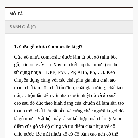
MÔ TẢ
ĐÁNH GIÁ (0)
1. Cửa gỗ nhựa Composite là gì?
Cửa gỗ nhựa composite được làm từ bột gỗ (như bột
gỗ, sợi bột giấy…). Xay mịn kết hợp hạt nhựa (có thể
sử dụng nhựa HDPE, PVC, PP, ABS, PS, …). Keo
chuyên dụng cùng với các chất phụ gia như chất tạo
màu, chất tạo nối, chất ổn định, chất gia cường, chất tạo
nổi,… trộn lẫn đều với nhau dưới nhiệt độ và áp suất
cao sau đó đúc theo hình dạng của khuôn đã làm sẵn tạo
thành một chất liệu rất bền và cứng chắc người ta gọi đó
là gỗ nhựa. Vật liệu này là sự kết hợp hoàn hảo giữa ưu
điểm của gỗ về độ cứng và ưu điểm của nhựa về độ
chịu nước. Bề mặt nhựa gỗ có độ bám cao nên có thể