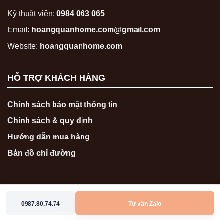
Kỹ thuật viên:
0984 063 065
Email:
hoangquanhome.com@gmail.com
Website:
hoangquanhome.com
HỖ TRỢ KHÁCH HÀNG
Chính sách bảo mật thông tin
Chính sách & quy định
Hướng dẫn mua hàng
Bản đồ chỉ đường
0987.80.74.74
Tư vấn Zalo
Copyright 2026 ©
hoangquanhome.com
0987807474
0986767474
Zalo
Messenger