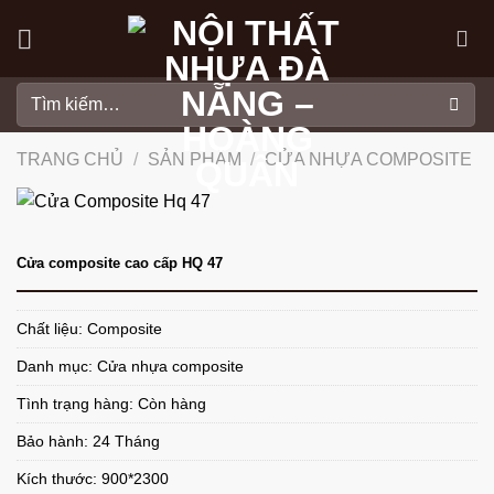
Skip
to
content
Tìm
kiếm:
TRANG CHỦ
/
SẢN PHẨM
/
CỬA NHỰA COMPOSITE
Cửa composite cao cấp HQ 47
Chất liệu: Composite
Danh mục:
Cửa nhựa composite
Tình trạng hàng: Còn hàng
Bảo hành: 24 Tháng
Kích thước: 900*2300