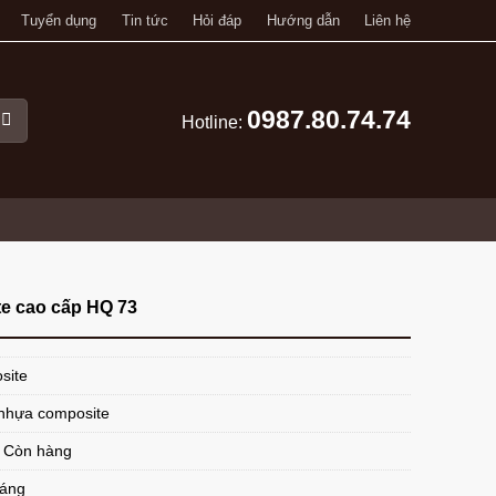
Tuyển dụng
Tin tức
Hỏi đáp
Hướng dẫn
Liên hệ
0987.80.74.74
Hotline:
e cao cấp HQ 73
site
nhựa composite
: Còn hàng
háng