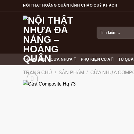
Skip
NỘI THẤT HOÀNG QUÂN KÍNH CHÀO QUÝ KHÁCH
to
content
Tìm
kiếm:
TRANG CHỦ
CỬA NHỰA
PHỤ KIỆN CỬA
TỦ QUẦ
TRANG CHỦ
/
SẢN PHẨM
/
CỬA NHỰA COMP