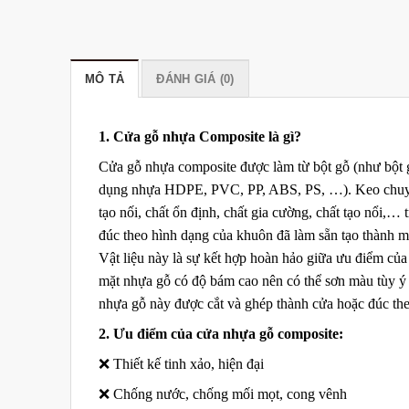
MÔ TẢ
ĐÁNH GIÁ (0)
1. Cửa gỗ nhựa Composite là gì?
Cửa gỗ nhựa composite được làm từ bột gỗ (như bột g
dụng nhựa HDPE, PVC, PP, ABS, PS, …). Keo chuyên 
tạo nối, chất ổn định, chất gia cường, chất tạo nổi,… 
đúc theo hình dạng của khuôn đã làm sẵn tạo thành mộ
Vật liệu này là sự kết hợp hoàn hảo giữa ưu điểm củ
mặt nhựa gỗ có độ bám cao nên có thể sơn màu tùy ý
nhựa gỗ này được cắt và ghép thành cửa hoặc đúc th
2. Ưu điểm của cửa nhựa gỗ composite:
❌ Thiết kế tinh xảo, hiện đại
❌ Chống nước, chống mối mọt, cong vênh