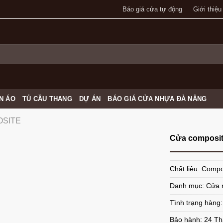
Báo giá cửa tự động
Giới thiệu
N ÁO
TỦ CẦU THANG
DỰ ÁN
BÁO GIÁ CỬA NHỰA ĐÀ NẴNG
OSITE
Cửa composit
Chất liệu: Compo
Danh mục:
Cửa 
Tình trạng hàng
Bảo hành: 24 T