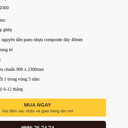
*2300
ồm:
p ghép
c nguyên tấm pano nhựa composite dày 40mm
rang trí
x
iêu chuẩn 900 x 2300mm
ổi 1 trong vòng 5 năm
kỳ 6-12 tháng
MUA NGAY
Gọi điện xác nhận và giao hàng tận nơi
0986.76.74.74