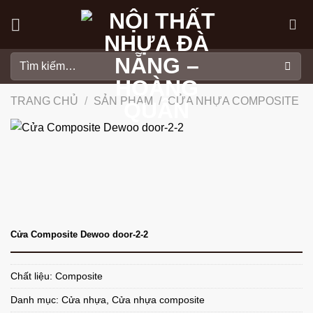
Skip
to
content
Tìm
kiếm:
TRANG CHỦ
/
SẢN PHẨM
/
CỬA NHỰA COMPOSITE
Cửa Composite Dewoo door-2-2
Chất liệu: Composite
Danh mục:
Cửa nhựa
,
Cửa nhựa composite