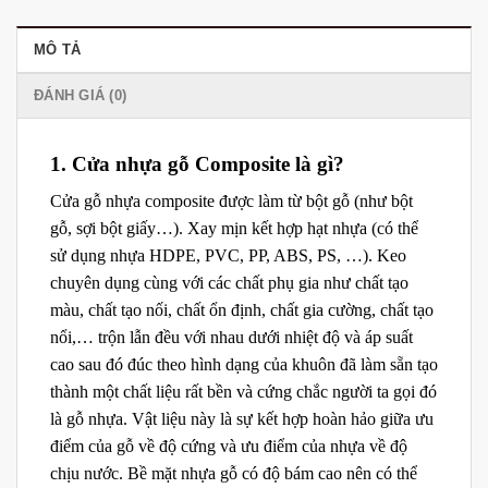
MÔ TẢ
ĐÁNH GIÁ (0)
1. Cửa nhựa gỗ Composite là gì?
Cửa gỗ nhựa composite được làm từ bột gỗ (như bột
gỗ, sợi bột giấy…). Xay mịn kết hợp hạt nhựa (có thể
sử dụng nhựa HDPE, PVC, PP, ABS, PS, …). Keo
chuyên dụng cùng với các chất phụ gia như chất tạo
màu, chất tạo nối, chất ổn định, chất gia cường, chất tạo
nổi,… trộn lẫn đều với nhau dưới nhiệt độ và áp suất
cao sau đó đúc theo hình dạng của khuôn đã làm sẵn tạo
thành một chất liệu rất bền và cứng chắc người ta gọi đó
là gỗ nhựa. Vật liệu này là sự kết hợp hoàn hảo giữa ưu
điểm của gỗ về độ cứng và ưu điểm của nhựa về độ
chịu nước. Bề mặt nhựa gỗ có độ bám cao nên có thể