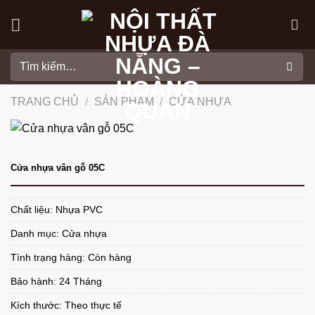
Skip
to
content
Tìm
kiếm:
TRANG CHỦ
/
SẢN PHẨM
/
CỬA NHỰA
Cửa nhựa vân gỗ 05C
Chất liệu: Nhựa PVC
Danh mục:
Cửa nhựa
Tình trạng hàng: Còn hàng
Bảo hành: 24 Tháng
Kích thước: Theo thực tế