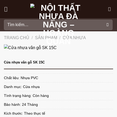
Skip
to
content
Tìm
kiếm:
TRANG CHỦ
/
SẢN PHẨM
/
CỬA NHỰA
Cửa nhựa vân gỗ SK 15C
Chất liệu: Nhựa PVC
Danh mục:
Cửa nhựa
Tình trạng hàng: Còn hàng
Bảo hành: 24 Tháng
Kích thước: Theo thực tế