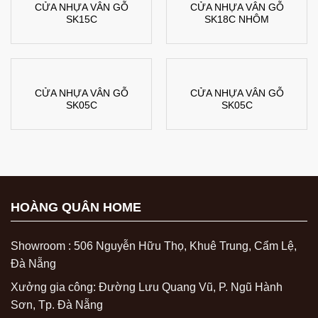
CỬA NHỰA VÂN GỖ
CỬA NHỰA VÂN GỖ
SK15C
SK18C NHÔM
CỬA NHỰA VÂN GỖ
CỬA NHỰA VÂN GỖ
SK05C
SK05C
HOÀNG QUÂN HOME
Showroom : 506 Nguyễn Hữu Thọ, Khuê Trung, Cẩm Lệ,
Đà Nẵng
Xưởng gia công: Đường Lưu Quang Vũ, P. Ngũ Hành
Sơn, Tp. Đà Nẵng