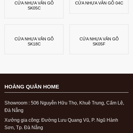
CỬA NHỰA VÂN GỖ
CỬA NHỰA VÂN GỖ 04C
SK05C
CỬA NHỰA VÂN GỖ
CỬA NHỰA VÂN GỖ
SK18C
SK05F
HOÀNG QUÂN HOME
Showroom : 506 Nguyễn Hữu Thọ, Khuê Trung, Cẩm Lệ,
Đà Nẵng
Xưởng gia công: Đường Lưu Quang Vũ, P. Ngũ Hành
Sơn, Tp. Đà Nẵng