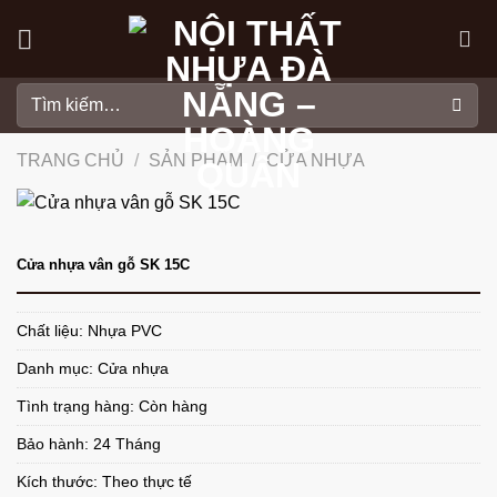
Skip
to
content
Tìm
kiếm:
TRANG CHỦ
/
SẢN PHẨM
/
CỬA NHỰA
Cửa nhựa vân gỗ SK 15C
Chất liệu: Nhựa PVC
Danh mục:
Cửa nhựa
Tình trạng hàng: Còn hàng
Bảo hành: 24 Tháng
Kích thước: Theo thực tế