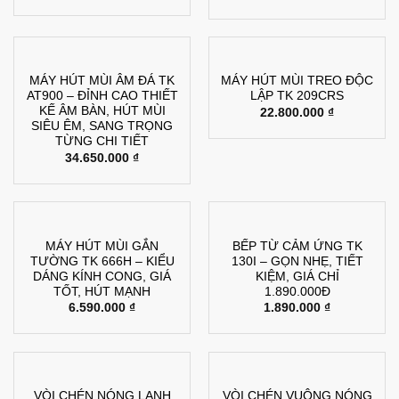
MÁY HÚT MÙI ÂM ĐÁ TK
MÁY HÚT MÙI TREO ĐỘC
AT900 – ĐỈNH CAO THIẾT
LẬP TK 209CRS
KẾ ÂM BÀN, HÚT MÙI
22.800.000
₫
SIÊU ÊM, SANG TRỌNG
TỪNG CHI TIẾT
34.650.000
₫
MÁY HÚT MÙI GẮN
BẾP TỪ CẢM ỨNG TK
TƯỜNG TK 666H – KIỂU
130I – GỌN NHẸ, TIẾT
DÁNG KÍNH CONG, GIÁ
KIỆM, GIÁ CHỈ
TỐT, HÚT MẠNH
1.890.000Đ
6.590.000
₫
1.890.000
₫
VÒI CHÉN NÓNG LẠNH
VÒI CHÉN VUÔNG NÓNG