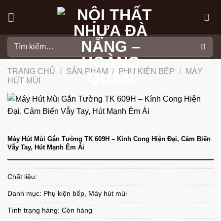
Skip
to
content
Tìm
kiếm:
TRANG CHỦ
/
SẢN PHẨM
/
PHỤ KIỆN BẾP
/
MÁY
HÚT MÙI
Máy Hút Mùi Gắn Tường TK 609H – Kính Cong Hiện Đại, Cảm Biến
Vẫy Tay, Hút Mạnh Êm Ái
Chất liệu:
Danh mục:
Phụ kiện bếp
,
Máy hút mùi
Tình trạng hàng: Còn hàng