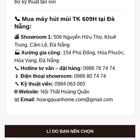
trợ kỹ thuật tận nơi
📞 Mua máy hút mùi TK 609H tại Đà
Nẵng:
🏬
Showroom 1:
506 Nguyễn Hữu Thọ, Khuê
Trung, Cẩm Lệ, Đà Nẵng
🏭
Xưởng gia công:
154 Phù Đổng, Hòa Phước,
Hòa Vang, Đà Nẵng
📞
Hotline tư vấn – đặt hàng:
0986 76 74 74
📱
Điện thoại showroom:
0986 80 74 74
🔧
Kỹ thuật viên:
0984 063 065
🌐
Website:
Nội Thất Hoàng Quân
📧
Email:
hoangquanhome.com@gmail.com
LÍ DO BẠN NÊN CHỌN