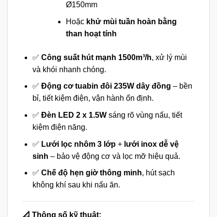
Ø150mm
Hoặc
khử mùi tuần hoàn bằng
than hoạt tính
✅
Công suất hút mạnh 1500m³/h
, xử lý mùi
và khói nhanh chóng.
✅
Động cơ tuabin đôi 235W dây đồng
– bền
bỉ, tiết kiệm điện, vận hành ổn định.
✅
Đèn LED 2 x 1.5W
sáng rõ vùng nấu, tiết
kiệm điện năng.
✅
Lưới lọc nhôm 3 lớp
+
lưới inox dễ vệ
sinh
– bảo vệ động cơ và lọc mỡ hiệu quả.
✅
Chế độ hẹn giờ thông minh
, hút sạch
không khí sau khi nấu ăn.
📐 Thông số kỹ thuật: