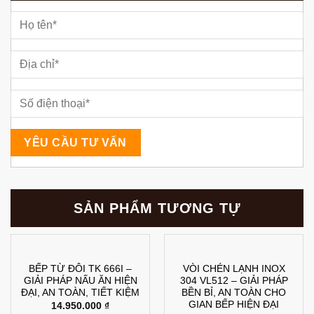
SẢN PHẨM TƯƠNG TỰ
BẾP TỪ ĐÔI TK 666I –
VÒI CHÉN LẠNH INOX
GIẢI PHÁP NẤU ĂN HIỆN
304 VL512 – GIẢI PHÁP
ĐẠI, AN TOÀN, TIẾT KIỆM
BỀN BỈ, AN TOÀN CHO
GIAN BẾP HIỆN ĐẠI
14.950.000
₫