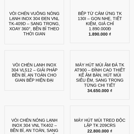
VÒI CHÉN VUÔNG NÓNG
BẾP TỪ CẢM ỨNG TK
LẠNH INOX 304 ĐEN VNL
130I – GỌN NHẸ, TIẾT
TK-409D – SANG TRỌNG,
KIỆM, GIÁ CHỈ
XOAY 360°, BỀN BỈ THEO
1.890.000Đ
THỜI GIAN
1.890.000
₫
VÒI CHÉN LẠNH INOX
MÁY HÚT MÙI ÂM ĐÁ TK
304 VL512 – GIẢI PHÁP
AT900 – ĐỈNH CAO THIẾT
BỀN BỈ, AN TOÀN CHO
KẾ ÂM BÀN, HÚT MÙI
GIAN BẾP HIỆN ĐẠI
SIÊU ÊM, SANG TRỌNG
TỪNG CHI TIẾT
34.650.000
₫
VÒI CHÉN NÓNG LẠNH
MÁY HÚT MÙI TREO ĐỘC
INOX 304 VNL TK402 –
LẬP TK 209CRS
BỀN BỈ, AN TOÀN, SANG
22.800.000
₫