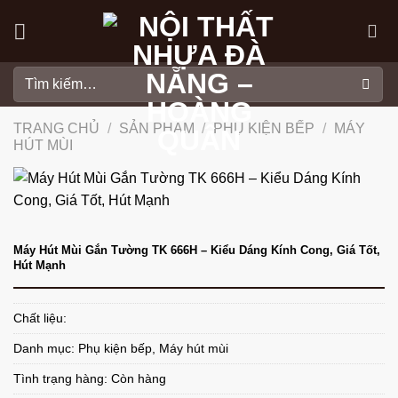
Skip
to
content
Tìm
kiếm:
TRANG CHỦ
/
SẢN PHẨM
/
PHỤ KIỆN BẾP
/
MÁY
HÚT MÙI
Máy Hút Mùi Gắn Tường TK 666H – Kiểu Dáng Kính Cong, Giá Tốt,
Hút Mạnh
Chất liệu:
Danh mục:
Phụ kiện bếp
,
Máy hút mùi
Tình trạng hàng: Còn hàng