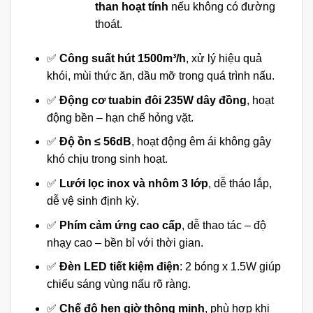
than hoạt tính
nếu không có đường
thoát.
✅
Công suất hút 1500m³/h
, xử lý hiệu quả
khói, mùi thức ăn, dầu mỡ trong quá trình nấu.
✅
Động cơ tuabin đôi 235W dây đồng
, hoạt
động bền – hạn chế hỏng vặt.
✅
Độ ồn ≤ 56dB
, hoạt động êm ái không gây
khó chịu trong sinh hoạt.
✅
Lưới lọc inox và nhôm 3 lớp
, dễ tháo lắp,
dễ vệ sinh định kỳ.
✅
Phím cảm ứng cao cấp
, dễ thao tác – độ
nhạy cao – bền bỉ với thời gian.
✅
Đèn LED tiết kiệm điện
: 2 bóng x 1.5W giúp
chiếu sáng vùng nấu rõ ràng.
✅
Chế độ hẹn giờ thông minh
, phù hợp khi