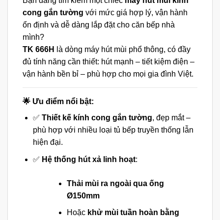
Bạn đang tìm kiếm một chiếc
máy hút mùi kính
cong gắn tường
với mức giá hợp lý, vận hành
ổn định và dễ dàng lắp đặt cho căn bếp nhà
mình?
TK 666H
là dòng máy hút mùi phổ thông, có đầy
đủ tính năng cần thiết: hút mạnh – tiết kiệm điện –
vận hành bền bỉ – phù hợp cho mọi gia đình Việt.
🌟 Ưu điểm nổi bật:
✅
Thiết kế kính cong gắn tường
, đẹp mắt –
phù hợp với nhiều loại tủ bếp truyền thống lẫn
hiện đại.
✅
Hệ thống hút xả linh hoạt
:
Thải mùi ra ngoài qua ống
Ø150mm
Hoặc
khử mùi tuần hoàn bằng