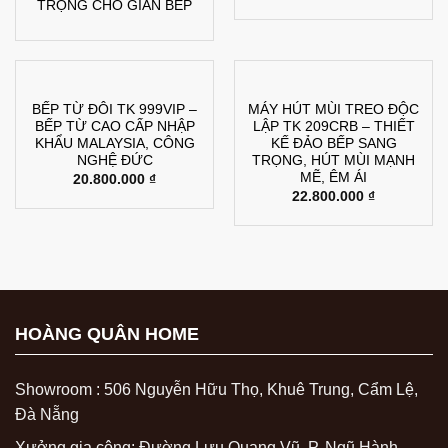
TRỌNG CHO GIAN BẾP
BẾP TỪ ĐÔI TK 999VIP –
MÁY HÚT MÙI TREO ĐỘC
BẾP TỪ CAO CẤP NHẬP
LẬP TK 209CRB – THIẾT
KHẨU MALAYSIA, CÔNG
KẾ ĐẢO BẾP SANG
NGHỆ ĐỨC
TRỌNG, HÚT MÙI MẠNH
MẼ, ÊM ÁI
20.800.000
₫
22.800.000
₫
HOÀNG QUÂN HOME
Showroom : 506 Nguyễn Hữu Thọ, Khuê Trung, Cẩm Lệ,
Đà Nẵng
Xưởng gia công: Đường Lưu Quang Vũ, P. Ngũ Hành