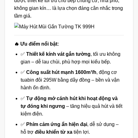
được thiết kế tối ưu cho bếp chung cư, nhà phố,
không gian kín… là lựa chọn đáng cân nhắc trong
tầm giá.
🔥 Ưu điểm nổi bật:
✅
Thiết kế kính vát gắn tường
, tối ưu không
gian – dễ lau chùi, phù hợp mọi kiểu bếp.
✅
Công suất hút mạnh 1600m³/h
, động cơ
tuabin đôi 295W bằng dây đồng – bền và vận
hành ổn định.
✅
Tự động mở cánh hút khi hoạt động và
tự đóng khi ngưng
– tăng hiệu quả hút và tiết
kiệm điện.
✅
Phím cảm ứng ẩn hiện đại
, dễ sử dụng –
hỗ trợ
điều khiển từ xa
tiện lợi.