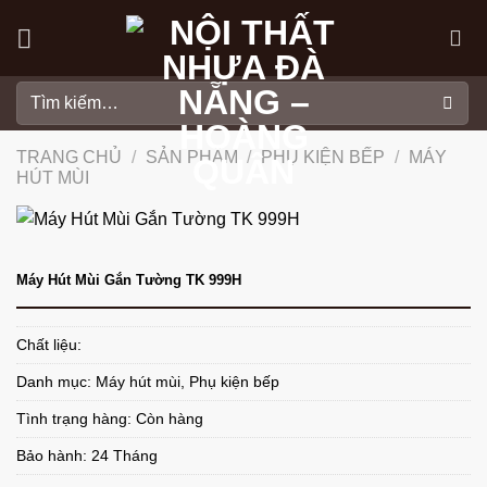
Skip
to
content
Tìm
kiếm:
TRANG CHỦ
/
SẢN PHẨM
/
PHỤ KIỆN BẾP
/
MÁY
HÚT MÙI
Máy Hút Mùi Gắn Tường TK 999H
Chất liệu:
Danh mục:
Máy hút mùi
,
Phụ kiện bếp
Tình trạng hàng: Còn hàng
Bảo hành: 24 Tháng