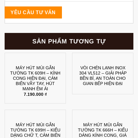
SẢN PHẨM TƯƠNG TỰ
MÁY HÚT MÙI GẮN
VÒI CHÉN LẠNH INOX
TƯỜNG TK 609H – KÍNH
304 VL512 – GIẢI PHÁP
CONG HIỆN ĐẠI, CẢM
BỀN BỈ, AN TOÀN CHO
BIẾN VẪY TAY, HÚT
GIAN BẾP HIỆN ĐẠI
MẠNH ÊM ÁI
7.190.000
₫
MÁY HÚT MÙI GẮN
MÁY HÚT MÙI GẮN
TƯỜNG TK 699H – KIỂU
TƯỜNG TK 666H – KIỂU
DÁNG CHỮ T, CẢM BIẾN
DÁNG KÍNH CONG, GIÁ