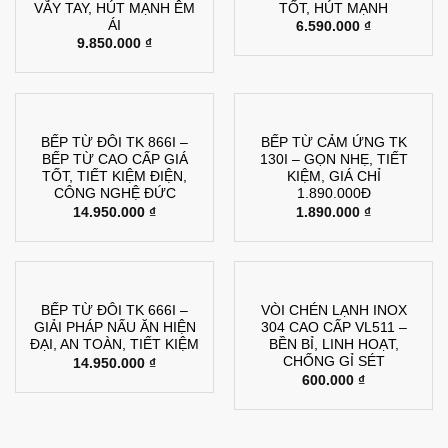
VẪY TAY, HÚT MẠNH ÊM
TỐT, HÚT MẠNH
ÁI
6.590.000
₫
9.850.000
₫
BẾP TỪ ĐÔI TK 866I –
BẾP TỪ CẢM ỨNG TK
BẾP TỪ CAO CẤP GIÁ
130I – GỌN NHẸ, TIẾT
TỐT, TIẾT KIỆM ĐIỆN,
KIỆM, GIÁ CHỈ
CÔNG NGHỆ ĐỨC
1.890.000Đ
14.950.000
₫
1.890.000
₫
BẾP TỪ ĐÔI TK 666I –
VÒI CHÉN LẠNH INOX
GIẢI PHÁP NẤU ĂN HIỆN
304 CAO CẤP VL511 –
ĐẠI, AN TOÀN, TIẾT KIỆM
BỀN BỈ, LINH HOẠT,
CHỐNG GỈ SÉT
14.950.000
₫
600.000
₫