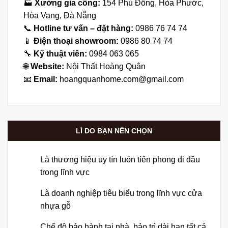
🏭
Xưởng gia công:
154 Phù Đổng, Hòa Phước,
Hòa Vang, Đà Nẵng
📞
Hotline tư vấn – đặt hàng:
0986 76 74 74
📱
Điện thoại showroom:
0986 80 74 74
🔧
Kỹ thuật viên:
0984 063 065
🌐
Website:
Nội Thất Hoàng Quân
📧
Email:
hoangquanhome.com@gmail.com
LÍ DO BẠN NÊN CHỌN
Là thương hiệu uy tín luôn tiên phong đi đầu
trong lĩnh vực
Là doanh nghiệp tiêu biểu trong lĩnh vực cửa
nhựa gỗ
Chế độ bảo hành tại nhà, bảo trì dài hạn tất cả