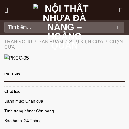
Skip
to
content
Tìm
kiếm:
TRANG CHỦ
/
SẢN PHẨM
/
PHỤ KIỆN CỬA
/
CHẶN
CỬA
PKCC-05
Chất liệu:
Danh mục:
Chặn cửa
Tình trạng hàng: Còn hàng
Bảo hành: 24 Tháng