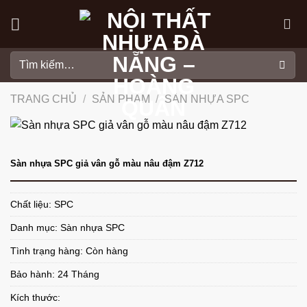
Skip
to
content
Tìm
kiếm:
TRANG CHỦ
/
SẢN PHẨM
/
SÀN NHỰA SPC
Sàn nhựa SPC giả vân gỗ màu nâu đậm Z712
Chất liệu: SPC
Danh mục:
Sàn nhựa SPC
Tình trạng hàng: Còn hàng
Bảo hành: 24 Tháng
Kích thước: