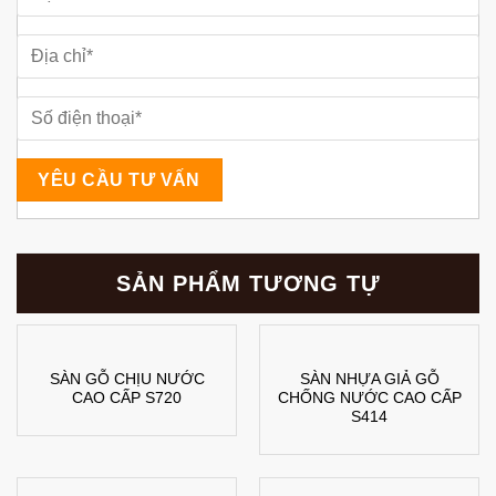
SẢN PHẨM TƯƠNG TỰ
SÀN GỖ CHỊU NƯỚC
SÀN NHỰA GIẢ GỖ
CAO CẤP S720
CHỐNG NƯỚC CAO CẤP
S414