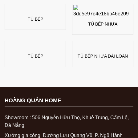
TỦ BẾP
TỦ BẾP NHỰA
TỦ BẾP
TỦ BẾP NHỰA ĐÀI LOAN
HOÀNG QUÂN HOME
Showroom : 506 Nguyễn Hữu Thọ, Khuê Trung, Cẩm Lệ,
Đà Nẵng
Xưởng gia công: Đường Lưu Quang Vũ, P. Ngũ Hành