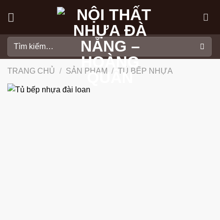
Skip
to
content
Tìm
kiếm:
TRANG CHỦ
/
SẢN PHẨM
/
TỦ BẾP NHỰA