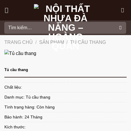
Skip
to
content
Tìm
kiếm:
TRANG CHỦ
/
SẢN PHẨM
/
TỦ CẦU THANG
Tủ cầu thang
Chất liệu:
Danh mục:
Tủ cầu thang
Tình trạng hàng: Còn hàng
Bảo hành: 24 Tháng
Kích thước: