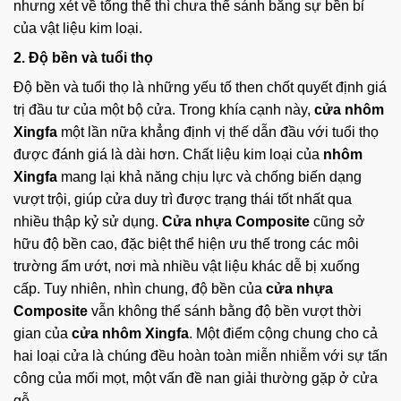
nhưng xét về tổng thể thì chưa thể sánh bằng sự bền bỉ
của vật liệu kim loại.
2. Độ bền và tuổi thọ
Độ bền và tuổi thọ là những yếu tố then chốt quyết định giá
trị đầu tư của một bộ cửa. Trong khía cạnh này,
cửa nhôm
Xingfa
một lần nữa khẳng định vị thế dẫn đầu với tuổi thọ
được đánh giá là dài hơn. Chất liệu kim loại của
nhôm
Xingfa
mang lại khả năng chịu lực và chống biến dạng
vượt trội, giúp cửa duy trì được trạng thái tốt nhất qua
nhiều thập kỷ sử dụng.
Cửa nhựa Composite
cũng sở
hữu độ bền cao, đặc biệt thể hiện ưu thế trong các môi
trường ẩm ướt, nơi mà nhiều vật liệu khác dễ bị xuống
cấp. Tuy nhiên, nhìn chung, độ bền của
cửa nhựa
Composite
vẫn không thể sánh bằng độ bền vượt thời
gian của
cửa nhôm Xingfa
. Một điểm cộng chung cho cả
hai loại cửa là chúng đều hoàn toàn miễn nhiễm với sự tấn
công của mối mọt, một vấn đề nan giải thường gặp ở cửa
gỗ.