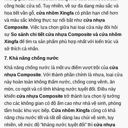
công hoặc cửa sổ. Tuy nhiên, về sự đa dạng màu sắc và
họa tiết vân gỗ,
cửa nhôm Xingfa
có phần hạn chế hơn
và màu sắc không thực sự nổi bật như
cửa nhựa
Composite
. Việc lựa chọn giữa hai loại cửa này đòi hỏi
sự
So sánh chi tiết cửa nhựa Composite và cửa nhôm
Xingfa
để tìm ra sản phẩm phù hợp nhất với kiến trúc và
sở thích cá nhân.
7. Khả năng chống nước
Khả năng chống nước là một ưu điểm vượt trội của
cửa
nhựa Composite
. Với thành phần chính là nhựa, loại cửa
này hoàn toàn không thấm nước, chống cong vênh, ăn
mòn, co ngót và có tính kháng nước tuyệt đối. Điều này
khiến
cửa nhựa Composite
trở thành lựa chọn lý tưởng
cho các không gian có độ ẩm cao như nhà vệ sinh, phòng
tắm hoặc khu vực bếp.
Cửa nhôm Xingfa
cũng có khả
năng chịu nước tốt và rất dễ dàng lau chùi vệ sinh, tuy
nhiên, về mức độ “kháng nước tuyệt đối” thì
cửa nhựa