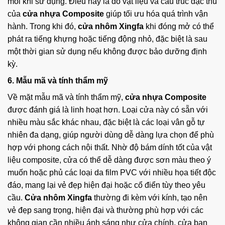
mỗi khi sử dụng. Điều này là do vật liệu và cấu trúc đặc thù
của
cửa nhựa Composite
giúp tối ưu hóa quá trình vận
hành. Trong khi đó,
cửa nhôm Xingfa
khi đóng mở có thể
phát ra tiếng khựng hoặc tiếng động nhỏ, đặc biệt là sau
một thời gian sử dụng nếu không được bảo dưỡng định
kỳ.
6. Mẫu mã và tính thẩm mỹ
Về mặt mẫu mã và tính thẩm mỹ,
cửa nhựa Composite
được đánh giá là linh hoạt hơn. Loại cửa này có sẵn với
nhiều màu sắc khác nhau, đặc biệt là các loại vân gỗ tự
nhiên đa dạng, giúp người dùng dễ dàng lựa chọn để phù
hợp với phong cách nội thất. Nhờ độ bám dính tốt của vật
liệu composite, cửa có thể dễ dàng được sơn màu theo ý
muốn hoặc phủ các loại da film PVC với nhiều họa tiết độc
đáo, mang lại vẻ đẹp hiện đại hoặc cổ điển tùy theo yêu
cầu.
Cửa nhôm Xingfa
thường đi kèm với kính, tạo nên
vẻ đẹp sang trọng, hiện đại và thường phù hợp với các
không gian cần nhiều ánh sáng như cửa chính, cửa ban