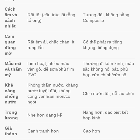
Cách
âm và
Rất tốt (cấu trúc lõi rỗng
Tương đối, không bằng
cách
tổ ong)
Composite
nhiệt
Cảm
quan
Rất êm ái, chắc chắn, ít
Có thể phát ra tiếng
đóng
rung lắc
khựng, tiếng động
mở
Mẫu mã
Linh hoạt, nhiều màu,
Thường đi kèm kính, màu
và thẩm
vân gỗ, dễ sơn/phủ film
sắc không nổi bật, phù
mỹ
PVC
hợp cửa chính/cửa sổ
Khả
Không thấm nước, kháng
năng
nước tuyệt đối, không
Chịu nước tốt, dễ lau chùi
chống
cong vênh/ăn mòn/co
nước
ngót
Trọng
Nặng hơn, đặc biệt kết
Nhẹ hơn đáng kể
lượng
hợp kính
Giá
Cạnh tranh hơn
Cao hơn
thành