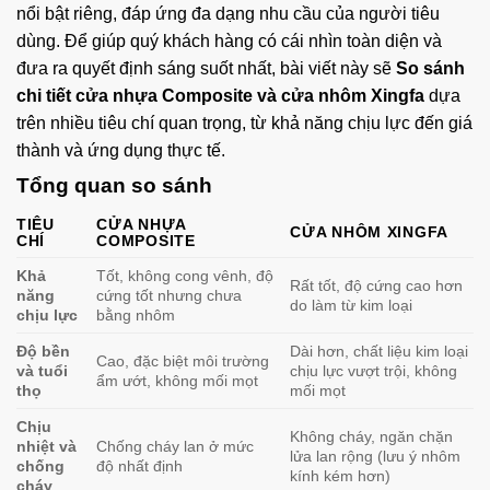
nổi bật riêng, đáp ứng đa dạng nhu cầu của người tiêu
dùng. Để giúp quý khách hàng có cái nhìn toàn diện và
đưa ra quyết định sáng suốt nhất, bài viết này sẽ
So sánh
chi tiết cửa nhựa Composite và cửa nhôm Xingfa
dựa
trên nhiều tiêu chí quan trọng, từ khả năng chịu lực đến giá
thành và ứng dụng thực tế.
Tổng quan so sánh
TIÊU
CỬA NHỰA
CỬA NHÔM XINGFA
CHÍ
COMPOSITE
Khả
Tốt, không cong vênh, độ
Rất tốt, độ cứng cao hơn
năng
cứng tốt nhưng chưa
do làm từ kim loại
chịu lực
bằng nhôm
Độ bền
Dài hơn, chất liệu kim loại
Cao, đặc biệt môi trường
và tuổi
chịu lực vượt trội, không
ẩm ướt, không mối mọt
thọ
mối mọt
Chịu
Không cháy, ngăn chặn
nhiệt và
Chống cháy lan ở mức
lửa lan rộng (lưu ý nhôm
chống
độ nhất định
kính kém hơn)
cháy