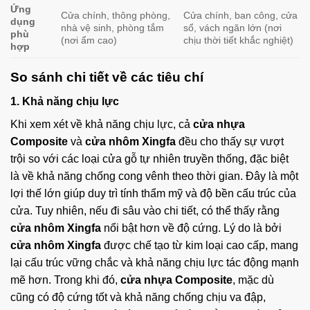
Ứng
Cửa chính, thông phòng,
Cửa chính, ban công, cửa
dụng
nhà vệ sinh, phòng tắm
sổ, vách ngăn lớn (nơi
phù
(nơi ẩm cao)
chịu thời tiết khắc nghiệt)
hợp
So sánh chi tiết về các tiêu chí
1. Khả năng chịu lực
Khi xem xét về khả năng chịu lực, cả
cửa nhựa
Composite
và
cửa nhôm Xingfa
đều cho thấy sự vượt
trội so với các loại cửa gỗ tự nhiên truyền thống, đặc biệt
là về khả năng chống cong vênh theo thời gian. Đây là một
lợi thế lớn giúp duy trì tính thẩm mỹ và độ bền cấu trúc của
cửa. Tuy nhiên, nếu đi sâu vào chi tiết, có thể thấy rằng
cửa nhôm Xingfa
nổi bật hơn về độ cứng. Lý do là bởi
cửa nhôm Xingfa
được chế tạo từ kim loại cao cấp, mang
lại cấu trúc vững chắc và khả năng chịu lực tác động mạnh
mẽ hơn. Trong khi đó,
cửa nhựa Composite
, mặc dù
cũng có độ cứng tốt và khả năng chống chịu va đập,