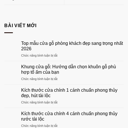
BÀI VIẾT MỚI
Top mẫu cửa gỗ phòng khách đẹp sang trọng nhất
2026
ở
Chức năng bình luận bị tắt
Top
mẫu
Khung cửa gỗ: Hướng dẫn chọn khuôn gỗ phù
cửa
hợp tổ ấm của bạn
gỗ
ở
Chức năng bình luận bị tắt
phòng
Khung
khách
cửa
đẹp
Kích thước cửa chính 1 cánh chuẩn phong thủy
gỗ:
sang
đẹp, hút tài lộc
Hướng
trọng
ở
Chức năng bình luận bị tắt
dẫn
nhất
Kích
chọn
2026
thước
khuôn
Kích thước cửa chính 4 cánh chuẩn phong thủy
cửa
gỗ
rước tài lộc
chính
phù
ở
Chức năng bình luận bị tắt
1
hợp