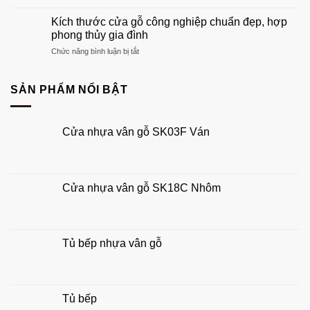
Kích
cánh
tổ
thước
chuẩn
Kích thước cửa gỗ công nghiệp chuẩn đẹp, hợp
ấm
cửa
phong
phong thủy gia đình
của
chính
thủy
bạn
ở
Chức năng bình luận bị tắt
4
đẹp,
Kích
cánh
hút
thước
chuẩn
tài
cửa
SẢN PHẨM NỔI BẬT
phong
lộc
gỗ
thủy
công
rước
nghiệp
tài
Cửa nhựa vân gỗ SK03F Ván
chuẩn
lộc
đẹp,
hợp
phong
thủy
Cửa nhựa vân gỗ SK18C Nhôm
gia
đình
Tủ bếp nhựa vân gỗ
Tủ bếp