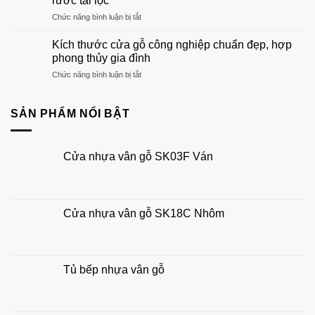
rước tài lộc
chính
phù
ở
Chức năng bình luận bị tắt
1
hợp
Kích
cánh
tổ
thước
chuẩn
Kích thước cửa gỗ công nghiệp chuẩn đẹp, hợp
ấm
cửa
phong
phong thủy gia đình
của
chính
thủy
bạn
ở
Chức năng bình luận bị tắt
4
đẹp,
Kích
cánh
hút
thước
chuẩn
tài
cửa
SẢN PHẨM NỔI BẬT
phong
lộc
gỗ
thủy
công
rước
nghiệp
tài
Cửa nhựa vân gỗ SK03F Ván
chuẩn
lộc
đẹp,
hợp
phong
thủy
Cửa nhựa vân gỗ SK18C Nhôm
gia
đình
Tủ bếp nhựa vân gỗ