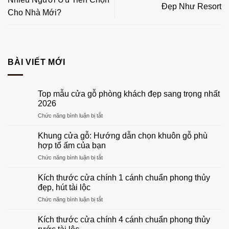
Đẹp Như Resort
Cho Nhà Mới?
BÀI VIẾT MỚI
Top mẫu cửa gỗ phòng khách đẹp sang trọng nhất
2026
ở
Chức năng bình luận bị tắt
Top
mẫu
Khung cửa gỗ: Hướng dẫn chọn khuôn gỗ phù
cửa
hợp tổ ấm của bạn
gỗ
ở
Chức năng bình luận bị tắt
phòng
Khung
khách
cửa
đẹp
Kích thước cửa chính 1 cánh chuẩn phong thủy
gỗ:
sang
đẹp, hút tài lộc
Hướng
trọng
ở
Chức năng bình luận bị tắt
dẫn
nhất
Kích
chọn
2026
thước
khuôn
Kích thước cửa chính 4 cánh chuẩn phong thủy
cửa
gỗ