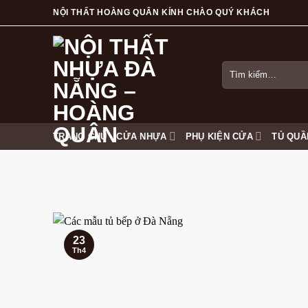
Skip
NỘI THẤT HOÀNG QUÂN KÍNH CHÀO QUÝ KHÁCH
to
content
Tìm
kiếm:
TRANG CHỦ
CỬA NHỰA
PHỤ KIỆN CỬA
TỦ QUẦ
23
Th4