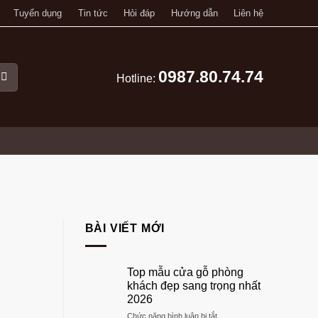
Tuyển dụng
Tin tức
Hỏi đáp
Hướng dẫn
Liên hệ
0987.80.74.74
Hotline:
BÀI VIẾT MỚI
Top mẫu cửa gỗ phòng
khách đẹp sang trọng nhất
2026
ở
Chức năng bình luận bị tắt