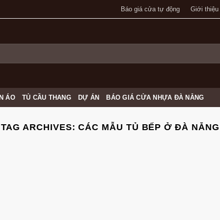
Báo giá cửa tự động
Giới thiệu
N ÁO
TỦ CẦU THANG
DỰ ÁN
BÁO GIÁ CỬA NHỰA ĐÀ NẴNG
TAG ARCHIVES:
CÁC MẪU TỦ BẾP Ở ĐÀ NẴNG