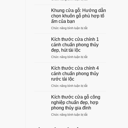
Top
mẫu
Khung cửa gỗ: Hướng dẫn
cửa
chọn khuôn gỗ phù hợp tổ
gỗ
ấm của bạn
phòng
ở
Chức năng bình luận bị tắt
khách
Khung
đẹp
cửa
sang
Kích thước cửa chính 1
gỗ:
trọng
cánh chuẩn phong thủy
Hướng
nhất
đẹp, hút tài lộc
dẫn
2026
ở
Chức năng bình luận bị tắt
chọn
Kích
khuôn
thước
gỗ
Kích thước cửa chính 4
cửa
phù
cánh chuẩn phong thủy
chính
hợp
rước tài lộc
1
tổ
ở
Chức năng bình luận bị tắt
cánh
ấm
Kích
chuẩn
của
thước
phong
bạn
Kích thước cửa gỗ công
cửa
thủy
nghiệp chuẩn đẹp, hợp
chính
đẹp,
phong thủy gia đình
4
hút
ở
Chức năng bình luận bị tắt
cánh
tài
Kích
chuẩn
lộc
thước
phong