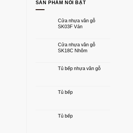
cửa
thủy
SẢN PHẨM NỔI BẬT
gỗ
rước
công
tài
nghiệp
lộc
Cửa nhựa vân gỗ
chuẩn
SK03F Ván
đẹp,
hợp
phong
thủy
Cửa nhựa vân gỗ
gia
SK18C Nhôm
đình
Tủ bếp nhựa vân gỗ
Tủ bếp
Tủ bếp