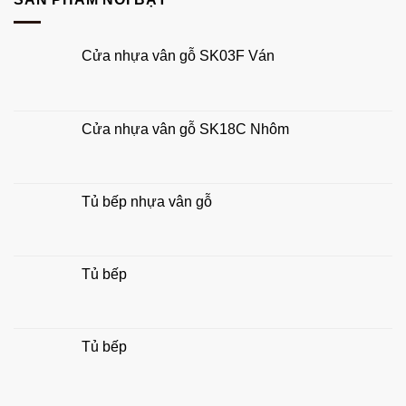
lộc
gỗ
thủy
công
rước
nghiệp
tài
Cửa nhựa vân gỗ SK03F Ván
chuẩn
lộc
đẹp,
hợp
phong
thủy
Cửa nhựa vân gỗ SK18C Nhôm
gia
đình
Tủ bếp nhựa vân gỗ
Tủ bếp
Tủ bếp