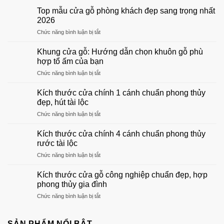
Top mẫu cửa gỗ phòng khách đẹp sang trọng nhất
2026
ở
Chức năng bình luận bị tắt
Top
mẫu
Khung cửa gỗ: Hướng dẫn chọn khuôn gỗ phù
cửa
hợp tổ ấm của bạn
gỗ
ở
Chức năng bình luận bị tắt
phòng
Khung
khách
cửa
đẹp
Kích thước cửa chính 1 cánh chuẩn phong thủy
gỗ:
sang
đẹp, hút tài lộc
Hướng
trọng
ở
Chức năng bình luận bị tắt
dẫn
nhất
Kích
chọn
2026
thước
khuôn
Kích thước cửa chính 4 cánh chuẩn phong thủy
cửa
gỗ
rước tài lộc
chính
phù
ở
Chức năng bình luận bị tắt
1
hợp
Kích
cánh
tổ
thước
chuẩn
Kích thước cửa gỗ công nghiệp chuẩn đẹp, hợp
ấm
cửa
phong
phong thủy gia đình
của
chính
thủy
bạn
ở
Chức năng bình luận bị tắt
4
đẹp,
Kích
cánh
hút
thước
chuẩn
tài
cửa
SẢN PHẨM NỔI BẬT
phong