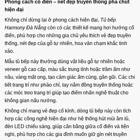
Phong cách cổ điển – nét đẹp truyền thống pha chút
hiện đại
Không chỉ dừng lại ở phong cách hiện đại,
Tủ bếp
Harmony Đà Nẵng
còn có các thiết kế mang hơi hướng cổ
điển, phù hợp cho những gia chủ yêu thích vẻ đẹp truyền
thống, nét đẹp của gỗ tự nhiên, hoa văn chạm khắc tinh
xảo.
Mẫu tủ bếp này thường dùng vật liệu gỗ tự nhiên hoặc
veneer gỗ cao cấp, màu sắc trung tính hoặc trầm ấm như
nâu, vàng mật ong, tạo cảm giác ấm cúng, gần gũi. Các chi
tiết trang trí như phào chỉ, tay nắm đồng truyền thống hoặc
các móc treo trang trí giúp tạo điểm nhấn nghệ thuật cho
không gian nấu nướng.
Không chỉ mang vẻ đẹp cổ kính, dòng tủ bếp này còn tích
hợp các công nghệ hiện đại như hệ thống hút mùi âm tủ,
đèn LED chiếu sáng, giúp cân bằng giữa cổ điển và tiện
nghi, phù hợp cho các gia đình muốn giữ gìn nét truyền