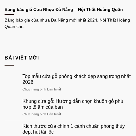
Bảng báo giá Cửa Nhựa Đà Nẵng – Nội Thất Hoàng Quân
Bảng báo giá cửa nhựa Đà Nẵng mới nhất 2024. Nội Thất Hoàng
Quân chi...
BÀI VIẾT MỚI
Top mẫu cửa gỗ phòng khách đẹp sang trọng nhất
2026
ở
Chức năng bình luận bị tắt
Top
mẫu
Khung cửa gỗ: Hướng dẫn chọn khuôn gỗ phù
cửa
hợp tổ ấm của bạn
gỗ
ở
Chức năng bình luận bị tắt
phòng
Khung
khách
cửa
đẹp
Kích thước cửa chính 1 cánh chuẩn phong thủy
gỗ:
sang
đẹp, hút tài lộc
Hướng
trọng