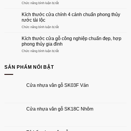
ở
Chức năng bình luận bị tắt
dẫn
nhất
Kích
chọn
2026
thước
khuôn
Kích thước cửa chính 4 cánh chuẩn phong thủy
cửa
gỗ
rước tài lộc
chính
phù
ở
Chức năng bình luận bị tắt
1
hợp
Kích
cánh
tổ
thước
chuẩn
Kích thước cửa gỗ công nghiệp chuẩn đẹp, hợp
ấm
cửa
phong
phong thủy gia đình
của
chính
thủy
bạn
ở
Chức năng bình luận bị tắt
4
đẹp,
Kích
cánh
hút
thước
chuẩn
tài
cửa
SẢN PHẨM NỔI BẬT
phong
lộc
gỗ
thủy
công
rước
nghiệp
tài
Cửa nhựa vân gỗ SK03F Ván
chuẩn
lộc
đẹp,
hợp
phong
thủy
Cửa nhựa vân gỗ SK18C Nhôm
gia
đình