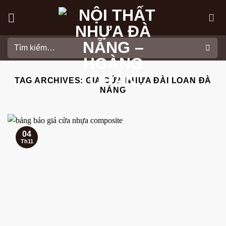
Skip
to
content
Tìm
kiếm:
TAG ARCHIVES:
GIÁ CỬA NHỰA ĐÀI LOAN ĐÀ
NẴNG
04
Th11