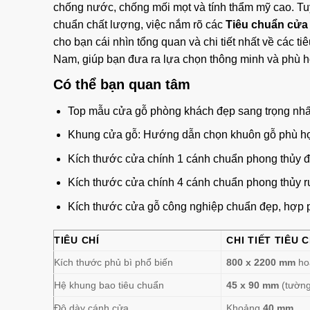
chống nước, chống mối mọt và tính thẩm mỹ cao. Tu
chuẩn chất lượng, việc nắm rõ các
Tiêu chuẩn cửa
cho bạn cái nhìn tổng quan và chi tiết nhất về các t
Nam, giúp bạn đưa ra lựa chọn thông minh và phù h
Có thể bạn quan tâm
Top mẫu cửa gỗ phòng khách đẹp sang trọng nhấ
Khung cửa gỗ: Hướng dẫn chọn khuôn gỗ phù hợ
Kích thước cửa chính 1 cánh chuẩn phong thủy đẹp
Kích thước cửa chính 4 cánh chuẩn phong thủy rư
Kích thước cửa gỗ công nghiệp chuẩn đẹp, hợp p
TIÊU CHÍ
CHI TIẾT TIÊU 
Kích thước phủ bì phổ biến
800 x 2200 mm
ho
Hệ khung bao tiêu chuẩn
45 x 90 mm
(tườn
Độ dày cánh cửa
Khoảng
40 mm