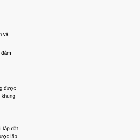
n và
, đảm
ng được
ệ khung
i lắp đặt
được lắp