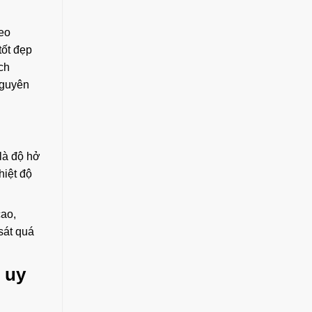
heo
tốt đẹp
ch
nguyên
 là độ hở
hiệt độ
cao,
sát quá
 uy