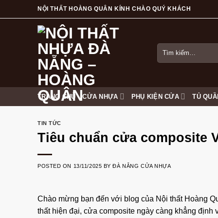
Skip
NỘI THẤT HOÀNG QUÂN KÍNH CHÀO QUÝ KHÁCH
to
content
Tìm
kiếm:
TRANG CHỦ
CỬA NHỰA
PHỤ KIỆN CỬA
TỦ QUẦ
TIN TỨC
Tiêu chuẩn cửa composite 
POSTED ON
13/11/2025
BY
ĐÀ NẴNG CỬA NHỰA
Chào mừng bạn đến với blog của
Nội thất Hoàng Q
thất hiện đại, cửa composite ngày càng khẳng định 