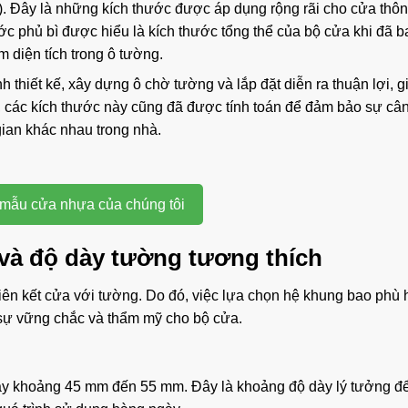
. Đây là những kích thước được áp dụng rộng rãi cho cửa thô
c phủ bì được hiểu là kích thước tổng thể của bộ cửa khi đã 
 diện tích trong ô tường.
h thiết kế, xây dựng ô chờ tường và lắp đặt diễn ra thuận lợi, 
hời, các kích thước này cũng đã được tính toán để đảm bảo sự cân
ian khác nhau trong nhà.
mẫu cửa nhựa của chúng tôi
và độ dày tường tương thích
iên kết cửa với tường. Do đó, việc lựa chọn hệ khung bao phù 
 sự vững chắc và thẩm mỹ cho bộ cửa.
y khoảng 45 mm đến 55 mm. Đây là khoảng độ dày lý tưởng đ