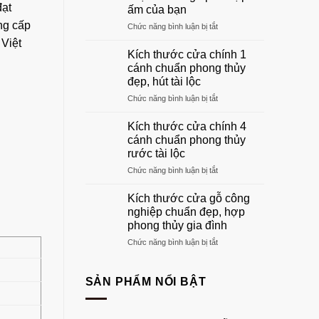
gỗ
đạt
ấm của bạn
phòng
ng cấp
ở
Chức năng bình luận bị tắt
khách
Khung
đẹp
 Việt
cửa
sang
Kích thước cửa chính 1
gỗ:
trọng
cánh chuẩn phong thủy
Hướng
nhất
đẹp, hút tài lộc
dẫn
2026
ở
Chức năng bình luận bị tắt
chọn
Kích
khuôn
thước
gỗ
Kích thước cửa chính 4
cửa
phù
cánh chuẩn phong thủy
chính
hợp
rước tài lộc
1
tổ
ở
Chức năng bình luận bị tắt
cánh
ấm
Kích
chuẩn
của
thước
phong
bạn
Kích thước cửa gỗ công
cửa
thủy
nghiệp chuẩn đẹp, hợp
chính
đẹp,
phong thủy gia đình
4
hút
ở
Chức năng bình luận bị tắt
cánh
tài
Kích
chuẩn
lộc
thước
phong
cửa
thủy
SẢN PHẨM NỔI BẬT
gỗ
rước
công
tài
nghiệp
lộc