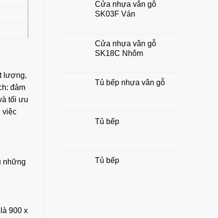
Cửa nhựa vân gỗ
chuẩn
SK03F Ván
đẹp,
hợp
phong
thủy
Cửa nhựa vân gỗ
gia
SK18C Nhôm
đình
t lượng,
Tủ bếp nhựa vân gỗ
ích: đảm
và tối ưu
 việc
Tủ bếp
Tủ bếp
hủ những
 là 900 x