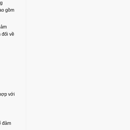
ng
bao gồm
giảm
 đối về
hợp với
ể đảm