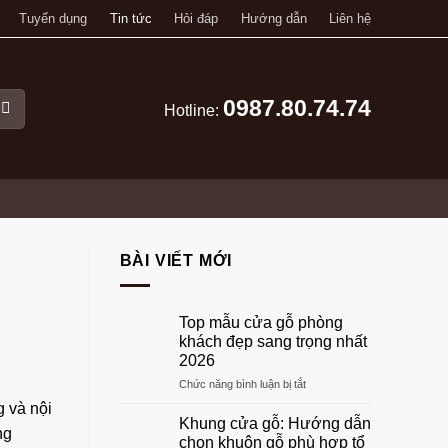
Tuyển dụng
Tin tức
Hỏi đáp
Hướng dẫn
Liên hệ
0987.80.74.74
Hotline:
BÀI VIẾT MỚI
Top mẫu cửa gỗ phòng
khách đẹp sang trọng nhất
2026
ở
Chức năng bình luận bị tắt
Top
 và nội
mẫu
Khung cửa gỗ: Hướng dẫn
ng
cửa
chọn khuôn gỗ phù hợp tổ