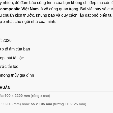
y nhiên, để đảm bảo công trình của bạn không chỉ đẹp mà còn 
 composite Việt Nam
là vô cùng quan trọng. Bài viết này sẽ cu
iêu chuẩn kích thước, khung bao và quy cách lắp đặt phổ biến tại
ợp nhất cho ngôi nhà của mình.
t 2026
p tổ ấm của bạn
, hút tài lộc
ớc tài lộc
hong thủy gia đình
CHUẨN
ặc
900 x 2200 mm
(rộng x cao)
g 90-115 mm) hoặc
55 x 105 mm
(tường 110-125 mm)