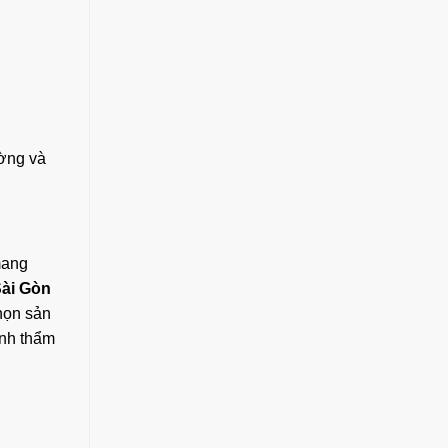
ờng và
mang
ài Gòn
họn sản
ính thẩm