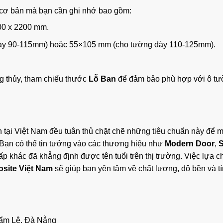
cơ bản mà bạn cần ghi nhớ bao gồm:
00 x 2200 mm.
dày 90-115mm) hoặc 55×105 mm (cho tường dày 110-125mm).
g thủy, tham chiếu thước
Lỗ Ban
để đảm bảo phù hợp với ô tư
ín tại Việt Nam đều tuân thủ chặt chẽ những tiêu chuẩn này để 
Bạn có thể tin tưởng vào các thương hiệu như
Modern Door
,
S
p khác đã khẳng định được tên tuổi trên thị trường. Việc lựa c
site Việt Nam
sẽ giúp bạn yên tâm về chất lượng, độ bền và t
Cẩm Lệ, Đà Nẵng