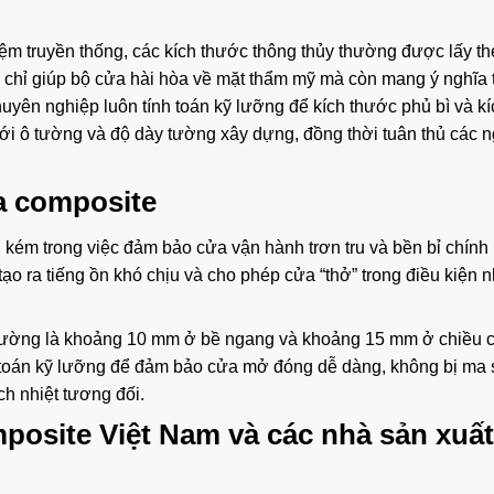
ệm truyền thống, các kích thước thông thủy thường được lấy t
 chỉ giúp bộ cửa hài hòa về mặt thẩm mỹ mà còn mang ý nghĩa 
huyên nghiệp luôn tính toán kỹ lưỡng để kích thước phủ bì và kí
ới ô tường và độ dày tường xây dựng, đồng thời tuân thủ các 
ửa composite
g kém trong việc đảm bảo cửa vận hành trơn tru và bền bỉ chính
tạo ra tiếng ồn khó chịu và cho phép cửa “thở” trong điều kiện n
 thường là khoảng 10 mm ở bề ngang và khoảng 15 mm ở chiều 
toán kỹ lưỡng để đảm bảo cửa mở đóng dễ dàng, không bị ma 
h nhiệt tương đối.
osite Việt Nam và các nhà sản xuất