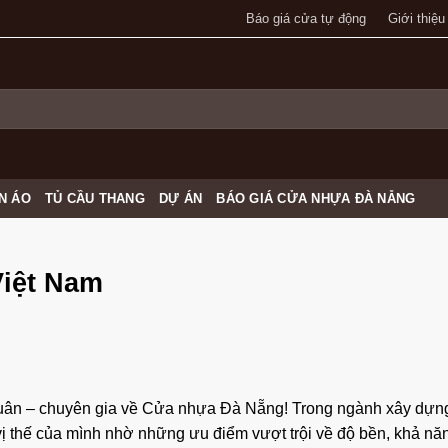
Báo giá cửa tự động
Giới thiệu
N ÁO
TỦ CẦU THANG
DỰ ÁN
BÁO GIÁ CỬA NHỰA ĐÀ NẴNG
Việt Nam
uân
– chuyên gia về
Cửa nhựa Đà Nẵng
! Trong ngành xây dựng
vị thế của mình nhờ những ưu điểm vượt trội về độ bền, khả nă