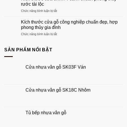
cửa
gỗ
rước tài lộc
chính
phù
ở
Chức năng bình luận bị tắt
1
hợp
Kích
cánh
tổ
thước
chuẩn
Kích thước cửa gỗ công nghiệp chuẩn đẹp, hợp
ấm
cửa
phong
phong thủy gia đình
của
chính
thủy
bạn
ở
Chức năng bình luận bị tắt
4
đẹp,
Kích
cánh
hút
thước
chuẩn
tài
cửa
SẢN PHẨM NỔI BẬT
phong
lộc
gỗ
thủy
công
rước
nghiệp
tài
Cửa nhựa vân gỗ SK03F Ván
chuẩn
lộc
đẹp,
hợp
phong
thủy
Cửa nhựa vân gỗ SK18C Nhôm
gia
đình
Tủ bếp nhựa vân gỗ