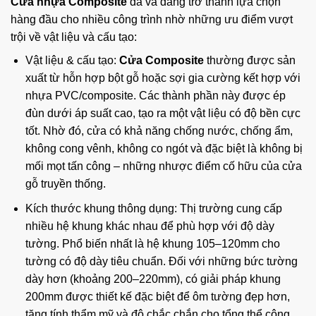
Cửa nhựa Composite
đã và đang trở thành lựa chọn
hàng đầu cho nhiều công trình nhờ những ưu điểm vượt
trội về vật liệu và cấu tạo:
Vật liệu & cấu tạo:
Cửa Composite
thường được sản
xuất từ hỗn hợp bột gỗ hoặc sợi gia cường kết hợp với
nhựa PVC/composite. Các thành phần này được ép
đùn dưới áp suất cao, tạo ra một vật liệu có độ bền cực
tốt. Nhờ đó, cửa có khả năng chống nước, chống ẩm,
không cong vênh, không co ngót và đặc biệt là không bị
mối mọt tấn công – những nhược điểm cố hữu của cửa
gỗ truyền thống.
Kích thước khung thông dụng: Thị trường cung cấp
nhiều hệ khung khác nhau để phù hợp với độ dày
tường. Phổ biến nhất là hệ khung 105–120mm cho
tường có độ dày tiêu chuẩn. Đối với những bức tường
dày hơn (khoảng 200–220mm), có giải pháp khung
200mm được thiết kế đặc biệt để ôm tường đẹp hơn,
tăng tính thẩm mỹ và độ chắc chắn cho tổng thể công