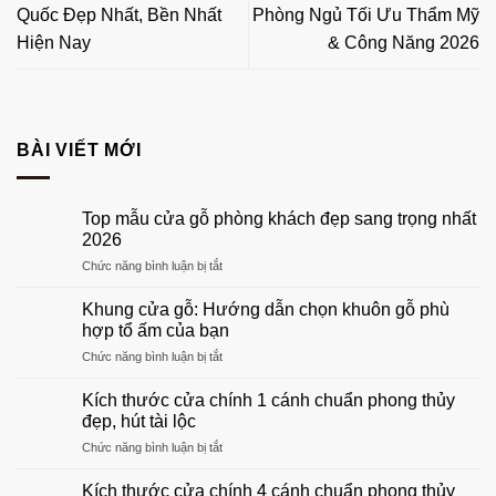
Quốc Đẹp Nhất, Bền Nhất
Phòng Ngủ Tối Ưu Thẩm Mỹ
Hiện Nay
& Công Năng 2026
BÀI VIẾT MỚI
Top mẫu cửa gỗ phòng khách đẹp sang trọng nhất
2026
ở
Chức năng bình luận bị tắt
Top
mẫu
Khung cửa gỗ: Hướng dẫn chọn khuôn gỗ phù
cửa
hợp tổ ấm của bạn
gỗ
ở
Chức năng bình luận bị tắt
phòng
Khung
khách
cửa
đẹp
Kích thước cửa chính 1 cánh chuẩn phong thủy
gỗ:
sang
đẹp, hút tài lộc
Hướng
trọng
ở
Chức năng bình luận bị tắt
dẫn
nhất
Kích
chọn
2026
thước
khuôn
Kích thước cửa chính 4 cánh chuẩn phong thủy