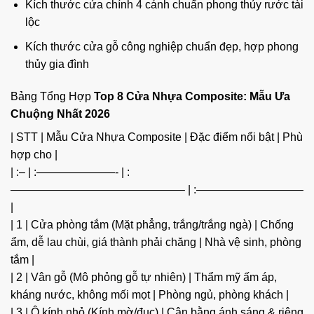
Kích thước cửa chính 4 cánh chuẩn phong thủy rước tài
lộc
Kích thước cửa gỗ công nghiệp chuẩn đẹp, hợp phong
thủy gia đình
Bảng Tổng Hợp
Top 8 Cửa Nhựa Composite: Mẫu Ưa
Chuộng Nhất 2026
| STT | Mẫu Cửa Nhựa Composite | Đặc điểm nổi bật | Phù
hợp cho |
| :– | :———————- | :
———————————————– | :—————————–
|
| 1 | Cửa phòng tắm (Mặt phẳng, trắng/trắng ngà) | Chống
ẩm, dễ lau chùi, giá thành phải chăng | Nhà vệ sinh, phòng
tắm |
| 2 | Vân gỗ (Mô phỏng gỗ tự nhiên) | Thẩm mỹ ấm áp,
kháng nước, không mối mọt | Phòng ngủ, phòng khách |
| 3 | Ô kính nhỏ (Kính mờ/đục) | Cân bằng ánh sáng & riêng