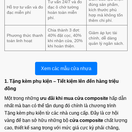
Tư vấn 24/7 và đo
đúng sản phẩm,
Hỗ trợ tư vấn và đo
đạc ô chờ tường
kích thước phù
đạc miễn phí
hoàn toàn miễn
hợp mà không tốn
phí.
thêm chi phí.
Chia thành 3 đợt:
Giảm áp lực tài
Phương thức thanh
40% đặt cọc, 40%
chính, dễ dàng
toán linh hoạt
khi nhận cửa, 20%
quản lý ngân sách.
khi hoàn thiện.
Xem các mẫu cửa nhựa
1. Tặng kèm phụ kiện – Tiết kiệm lên đến hàng triệu
đồng
Một trong những
ưu đãi khi mua cửa composite
hấp dẫn
nhất mà bạn có thể tận dụng đó chính là chương trình
Tặng kèm phụ kiện từ các nhà cung cấp. Đây là cơ hội
vàng để bạn sở hữu những bộ
cửa composite
chất lượng
cao, thiết kế sang trọng với mức giá cực kỳ phải chăng,