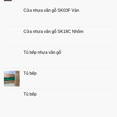
công
rước
nghiệp
tài
Cửa nhựa vân gỗ SK03F Ván
chuẩn
lộc
đẹp,
hợp
phong
thủy
Cửa nhựa vân gỗ SK18C Nhôm
gia
đình
Tủ bếp nhựa vân gỗ
Tủ bếp
Tủ bếp