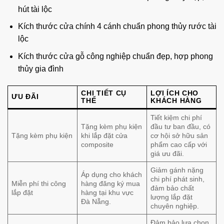
hút tài lộc
Kích thước cửa chính 4 cánh chuẩn phong thủy rước tài
lộc
Kích thước cửa gỗ công nghiệp chuẩn đẹp, hợp phong
thủy gia đình
CHI TIẾT CỤ
LỢI ÍCH CHO
ƯU ĐÃI
THỂ
KHÁCH HÀNG
Tiết kiệm chi phí
Tặng kèm phụ kiện
đầu tư ban đầu, có
Tặng kèm phụ kiện
khi lắp đặt cửa
cơ hội sở hữu sản
composite
phẩm cao cấp với
giá ưu đãi.
Giảm gánh nặng
Áp dụng cho khách
chi phí phát sinh,
Miễn phí thi công
hàng đăng ký mua
đảm bảo chất
lắp đặt
hàng tại khu vực
lượng lắp đặt
Đà Nẵng.
chuyên nghiệp.
Đảm bảo lựa chọn