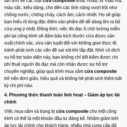
tận tình về các loại
cửa composite
khác nhau, từ mẫu mã,
màu sắc, kiểu dáng, cho đến các tính năng vượt trội như
chống nước, chống cháy, cách âm, cách nhiệt. Họ sẽ giúp
bạn hiểu rõ từng đặc điểm sản phẩm để dễ dàng tìm ra bộ
cửa ưng ý nhất. Đồng thời, việc đo đạc ô chờ tường miễn
phí tại công trình sẽ đảm bảo kích thước cửa được sản
xuất chính xác, vừa vặn tuyệt đối với không gian thực tế,
tránh phát sinh các vấn đề sai sót khi lắp đặt. Nhờ có dịch
vụ hỗ trợ toàn diện này, bạn không chỉ tiết kiệm được chi
phí thuê người đo đạc mà còn nhận được sự hỗ trợ
chuyên nghiệp, giúp quá trình mua sắm
cửa composite
trở nên đơn giản, hiệu quả và không hề phát sinh thêm bất
kỳ chi phí nào.
4. Phương thức thanh toán linh hoạt – Giảm áp lực tài
chính
Việc mua sắm và trang bị
cửa composite
cho một công
trình có thể là một khoản đầu tư đáng kể. Nhằm giảm bớt
áp lực tài chính cho khách hàng, nhiều nhà cung cấp đã