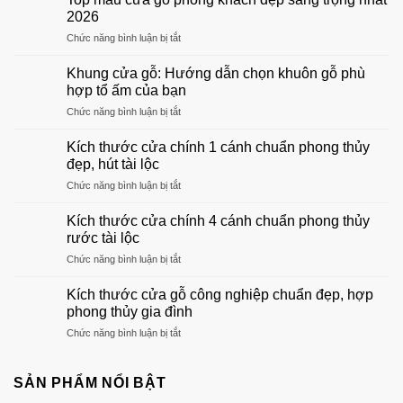
2026
ở
Chức năng bình luận bị tắt
Top
mẫu
Khung cửa gỗ: Hướng dẫn chọn khuôn gỗ phù
cửa
hợp tổ ấm của bạn
gỗ
ở
Chức năng bình luận bị tắt
phòng
Khung
khách
cửa
đẹp
Kích thước cửa chính 1 cánh chuẩn phong thủy
gỗ:
sang
đẹp, hút tài lộc
Hướng
trọng
ở
Chức năng bình luận bị tắt
dẫn
nhất
Kích
chọn
2026
thước
khuôn
Kích thước cửa chính 4 cánh chuẩn phong thủy
cửa
gỗ
rước tài lộc
chính
phù
ở
Chức năng bình luận bị tắt
1
hợp
Kích
cánh
tổ
thước
chuẩn
Kích thước cửa gỗ công nghiệp chuẩn đẹp, hợp
ấm
cửa
phong
phong thủy gia đình
của
chính
thủy
bạn
ở
Chức năng bình luận bị tắt
4
đẹp,
Kích
cánh
hút
thước
chuẩn
tài
cửa
SẢN PHẨM NỔI BẬT
phong
lộc
gỗ
thủy