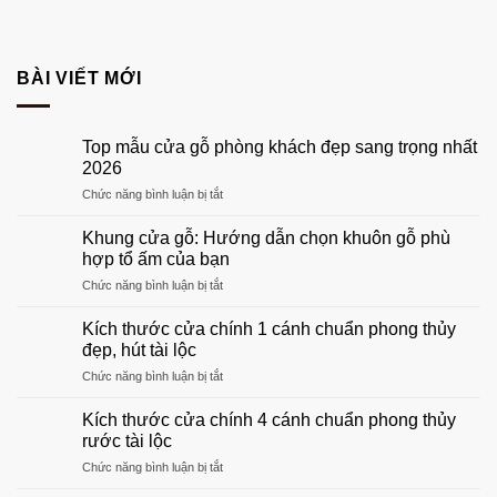
BÀI VIẾT MỚI
Top mẫu cửa gỗ phòng khách đẹp sang trọng nhất
2026
ở
Chức năng bình luận bị tắt
Top
mẫu
Khung cửa gỗ: Hướng dẫn chọn khuôn gỗ phù
cửa
hợp tổ ấm của bạn
gỗ
ở
Chức năng bình luận bị tắt
phòng
Khung
khách
cửa
đẹp
Kích thước cửa chính 1 cánh chuẩn phong thủy
gỗ:
sang
đẹp, hút tài lộc
Hướng
trọng
ở
Chức năng bình luận bị tắt
dẫn
nhất
Kích
chọn
2026
thước
khuôn
Kích thước cửa chính 4 cánh chuẩn phong thủy
cửa
gỗ
rước tài lộc
chính
phù
ở
Chức năng bình luận bị tắt
1
hợp
Kích
cánh
tổ