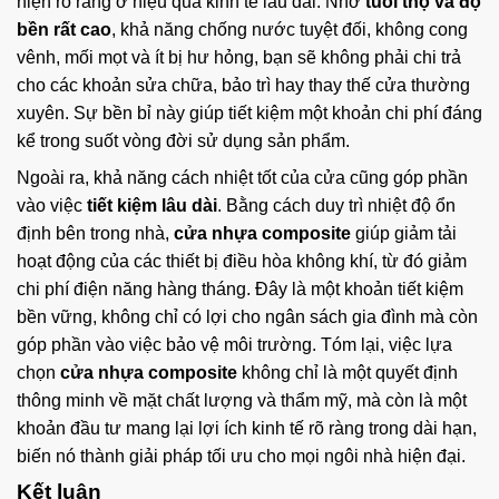
hiện rõ ràng ở hiệu quả kinh tế lâu dài. Nhờ
tuổi thọ và độ
bền rất cao
, khả năng chống nước tuyệt đối, không cong
vênh, mối mọt và ít bị hư hỏng, bạn sẽ không phải chi trả
cho các khoản sửa chữa, bảo trì hay thay thế cửa thường
xuyên. Sự bền bỉ này giúp tiết kiệm một khoản chi phí đáng
kể trong suốt vòng đời sử dụng sản phẩm.
Ngoài ra, khả năng cách nhiệt tốt của cửa cũng góp phần
vào việc
tiết kiệm lâu dài
. Bằng cách duy trì nhiệt độ ổn
định bên trong nhà,
cửa nhựa composite
giúp giảm tải
hoạt động của các thiết bị điều hòa không khí, từ đó giảm
chi phí điện năng hàng tháng. Đây là một khoản tiết kiệm
bền vững, không chỉ có lợi cho ngân sách gia đình mà còn
góp phần vào việc bảo vệ môi trường. Tóm lại, việc lựa
chọn
cửa nhựa composite
không chỉ là một quyết định
thông minh về mặt chất lượng và thẩm mỹ, mà còn là một
khoản đầu tư mang lại lợi ích kinh tế rõ ràng trong dài hạn,
biến nó thành giải pháp tối ưu cho mọi ngôi nhà hiện đại.
Kết luận