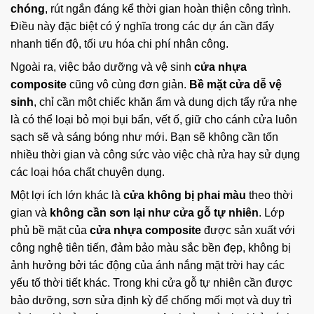
chóng
, rút ngắn đáng kể thời gian hoàn thiện công trình.
Điều này đặc biệt có ý nghĩa trong các dự án cần đẩy
nhanh tiến độ, tối ưu hóa chi phí nhân công.
Ngoài ra, việc bảo dưỡng và vệ sinh
cửa nhựa
composite
cũng vô cùng đơn giản.
Bề mặt cửa dễ vệ
sinh
, chỉ cần một chiếc khăn ẩm và dung dịch tẩy rửa nhẹ
là có thể loại bỏ mọi bụi bẩn, vết ố, giữ cho cánh cửa luôn
sạch sẽ và sáng bóng như mới. Bạn sẽ không cần tốn
nhiều thời gian và công sức vào việc chà rửa hay sử dụng
các loại hóa chất chuyên dụng.
Một lợi ích lớn khác là
cửa không bị phai màu
theo thời
gian và
không cần sơn lại như cửa gỗ tự nhiên
. Lớp
phủ bề mặt của
cửa nhựa composite
được sản xuất với
công nghệ tiên tiến, đảm bảo màu sắc bền đẹp, không bị
ảnh hưởng bởi tác động của ánh nắng mặt trời hay các
yếu tố thời tiết khác. Trong khi cửa gỗ tự nhiên cần được
bảo dưỡng, sơn sửa định kỳ để chống mối mọt và duy trì