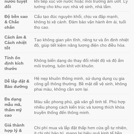
nước tuyệt
khi tiếp xúc với nước hoặc môi trường ẩm ướt. Lý
đối
tưởng cho khu vực nhà vệ sinh, nhà tắm.
Độ bền cao
Cấu tạo đúc nguyên khối, chịu va đập mạnh,
& Chắc
không bị xệ cánh. Đảm bảo vận hành êm ái, tuổi
chắn
thọ cao.
Cách âm &
Tạo không gian yên tĩnh, riêng tư và ổn định nhiệt
Cách nhiệt
độ, giúp tiết kiệm năng lượng điện cho điều hòa.
tốt
Tính ổn
Không biến dạng do thay đổi nhiệt độ và độ ẩm
định kích
môi trường, luôn khít với khuôn.
thước
Hệ nẹp khuôn thông minh, sử dụng dụng cụ gia
Dễ lắp đặt &
công gỗ thông thường. Bề mặt dễ vệ sinh, không
Bảo dưỡng
phai màu, không cần sơn lại.
Đa dạng
Màu sắc phong phú, giả vân gỗ tinh tế. Phù hợp
mẫu mã,
nhiều phong cách kiến trúc và tương thích khóa
thẩm mỹ
truyền thống đến thông minh.
cao
Giá thành
Chi phí mua và lắp đặt thấp hơn cửa gỗ tự nhiên,
hợp lý &
ít chi phí bảo trì, mang lại hiệu quả kinh tế bền