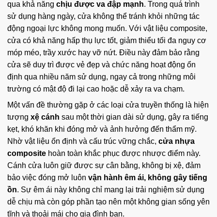
qua khả năng
chịu được va đập mạnh
. Trong quá trình
sử dụng hàng ngày, cửa không thể tránh khỏi những tác
động ngoại lực không mong muốn. Với vật liệu composite,
cửa có khả năng hấp thụ lực tốt, giảm thiểu tối đa nguy cơ
móp méo, trầy xước hay vỡ nứt. Điều này đảm bảo rằng
cửa sẽ duy trì được vẻ đẹp và chức năng hoạt động ổn
định qua nhiều năm sử dụng, ngay cả trong những môi
trường có mật độ đi lại cao hoặc dễ xảy ra va chạm.
Một vấn đề thường gặp ở các loại cửa truyền thống là hiện
tượng
xệ cánh
sau một thời gian dài sử dụng, gây ra tiếng
kẹt, khó khăn khi đóng mở và ảnh hưởng đến thẩm mỹ.
Nhờ vật liệu ổn định và cấu trúc vững chắc,
cửa nhựa
composite
hoàn toàn khắc phục được nhược điểm này.
Cánh cửa luôn giữ được sự cân bằng, không bị xệ, đảm
bảo việc đóng mở luôn
vận hành êm ái, không gây tiếng
ồn
. Sự êm ái này không chỉ mang lại trải nghiệm sử dụng
dễ chịu mà còn góp phần tạo nên một không gian sống yên
tĩnh và thoải mái cho gia đình bạn.