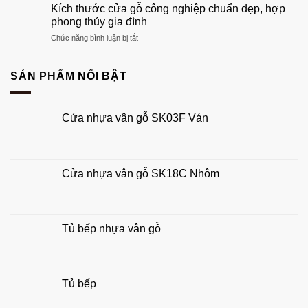
thước
chuẩn
Kích thước cửa gỗ công nghiệp chuẩn đẹp, hợp
ấm
cửa
phong
phong thủy gia đình
của
chính
thủy
bạn
ở
Chức năng bình luận bị tắt
4
đẹp,
Kích
cánh
hút
thước
chuẩn
tài
cửa
SẢN PHẨM NỔI BẬT
phong
lộc
gỗ
thủy
công
rước
nghiệp
tài
Cửa nhựa vân gỗ SK03F Ván
chuẩn
lộc
đẹp,
hợp
phong
thủy
Cửa nhựa vân gỗ SK18C Nhôm
gia
đình
Tủ bếp nhựa vân gỗ
Tủ bếp