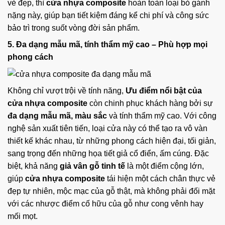
vẻ đẹp, thì
cửa nhựa composite
hoàn toàn loại bỏ gánh
nặng này, giúp bạn tiết kiệm đáng kể chi phí và công sức
bảo trì trong suốt vòng đời sản phẩm.
5. Đa dạng mẫu mã, tính thẩm mỹ cao – Phù hợp mọi
phong cách
Không chỉ vượt trội về tính năng,
Ưu điểm nổi bật của
cửa nhựa composite
còn chinh phục khách hàng bởi sự
đa dạng mẫu mã, màu sắc
và tính thẩm mỹ cao. Với công
nghệ sản xuất tiên tiến, loại cửa này có thể tạo ra vô vàn
thiết kế khác nhau, từ những phong cách hiện đại, tối giản,
sang trọng đến những họa tiết giả cổ điển, ấm cúng. Đặc
biệt, khả năng
giả vân gỗ tinh tế
là một điểm cộng lớn,
giúp
cửa nhựa composite
tái hiện một cách chân thực vẻ
đẹp tự nhiên, mộc mạc của gỗ thật, mà không phải đối mặt
với các nhược điểm cố hữu của gỗ như cong vênh hay
mối mọt.