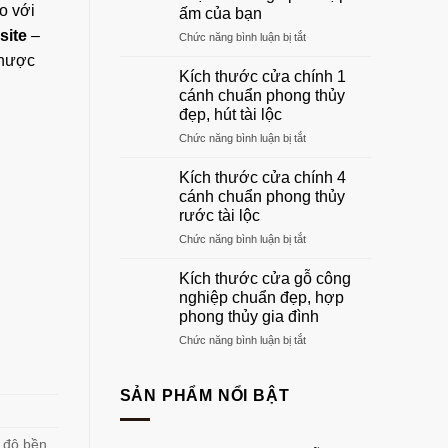
gỗ
o với
ấm của bạn
phòng
site
–
ở
Chức năng bình luận bị tắt
khách
Khung
đẹp
nhược
cửa
sang
Kích thước cửa chính 1
gỗ:
trọng
cánh chuẩn phong thủy
Hướng
nhất
đẹp, hút tài lộc
dẫn
2026
ở
Chức năng bình luận bị tắt
chọn
Kích
khuôn
thước
gỗ
Kích thước cửa chính 4
cửa
phù
cánh chuẩn phong thủy
chính
hợp
rước tài lộc
1
tổ
ở
Chức năng bình luận bị tắt
cánh
ấm
Kích
chuẩn
của
thước
phong
bạn
Kích thước cửa gỗ công
cửa
thủy
nghiệp chuẩn đẹp, hợp
chính
đẹp,
phong thủy gia đình
4
hút
ở
Chức năng bình luận bị tắt
cánh
tài
Kích
chuẩn
lộc
thước
phong
cửa
thủy
SẢN PHẨM NỔI BẬT
gỗ
rước
công
tài
nghiệp
lộc
 độ bền