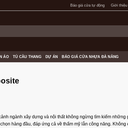
Báo giá cửa tự động
Giới thiệu
N ÁO
TỦ CẦU THANG
DỰ ÁN
BÁO GIÁ CỬA NHỰA ĐÀ NẴNG
osite
cảnh ngành xây dựng và nội thất không ngừng tìm kiếm những g
 chọn hàng đầu, đáp ứng cả về thẩm mỹ lẫn công năng. Không 