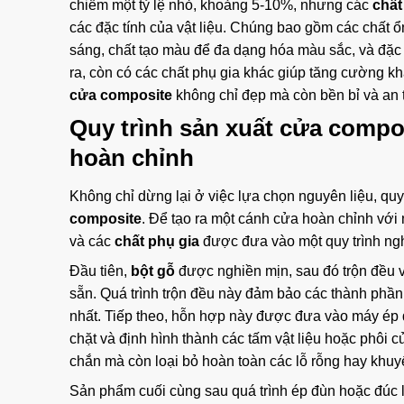
chiếm một tỷ lệ nhỏ, khoảng 5-10%, nhưng các
chất
các đặc tính của vật liệu. Chúng bao gồm các chất ổ
sáng, chất tạo màu để đa dạng hóa màu sắc, và đặc b
ra, còn có các chất phụ gia khác giúp tăng cường khả
cửa composite
không chỉ đẹp mà còn bền bỉ và an 
Quy trình sản xuất cửa compo
hoàn chỉnh
Không chỉ dừng lại ở việc lựa chọn nguyên liệu, quy
composite
. Để tạo ra một cánh cửa hoàn chỉnh với 
và các
chất phụ gia
được đưa vào một quy trình ng
Đầu tiên,
bột gỗ
được nghiền mịn, sau đó trộn đều 
sẵn. Quá trình trộn đều này đảm bảo các thành phầ
nhất. Tiếp theo, hỗn hợp này được đưa vào máy ép 
chặt và định hình thành các tấm vật liệu hoặc phôi c
chắn mà còn loại bỏ hoàn toàn các lỗ rỗng hay khuyết
Sản phẩm cuối cùng sau quá trình ép đùn hoặc đúc l