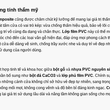
ăng tính thẩm mỹ
mposite
cũng được chăm chút kỹ lưỡng để mang lại giá trị thẩ
 tấm cửa có vai trò kép: vừa chống thấm hiệu quả, bảo vệ lõi 
g trí vô cùng đa dạng và chân thực.
Lớp film PVC
này có thể 
 óc chó đến các loại vân gỗ hiện đại, đáp ứng mọi phong cách th
 cửa dễ dàng vệ sinh, chống trầy xước nhẹ và duy trì vẻ đẹp n
 sử dụng của người dùng.
t hợp tinh tế và khoa học giữa
bột gỗ
và
nhựa PVC nguyên s
hần bổ sung như
bột đá CaCO3
và
lớp phủ film PVC
. Chính s
nên những cánh cửa không chỉ sở hữu vẻ đẹp tự nhiên, sang trọ
chống mối mọt, không cong vênh và độ bền bỉ đáng kinh ngạc.
C
 lại giá trị sử dụng lâu dài và nâng tầm không gian sống cho m