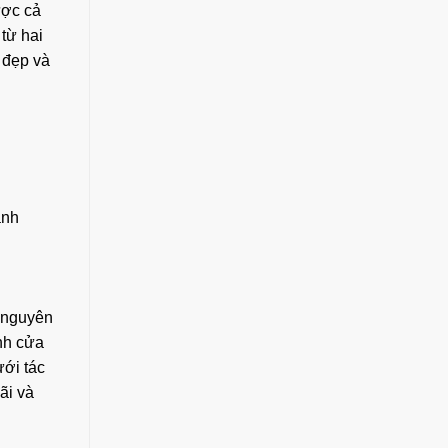
ược cả
từ hai
ẻ đẹp và
ành
 nguyên
ánh cửa
ưới tác
ãi và