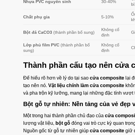
Nhựa PVC nguyên sinh
30-40%
bỉ
Ổn
Chất phụ gia
5-10%
k
Không cố
Bột đá CaCO3
(thành phần bổ sung)
G
định
Lớp phủ film PVC
(thành phần bổ
Không cố
C
sung)
định
Thành phần cấu tạo nên cửa 
Để hiểu rõ hơn về lý do tại sao
cửa composite
lại đ
tạo nên nó.
Vật liệu chính làm cửa composite
khôn
và pha trộn kỹ lưỡng, mang lại những đặc tính vượt 
Bột gỗ tự nhiên: Nền tảng của vẻ đẹp 
Một trong hai thành phần chủ đạo của
cửa composi
lượng vật liệu,
bột gỗ
đóng vai trò cực kỳ quan trọng
Nguồn gốc từ gỗ tự nhiên giúp
cửa composite
giữ 