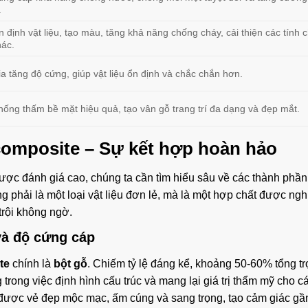
.
 định vật liệu, tạo màu, tăng khả năng chống cháy, cải thiện các tính c
hác.
ia tăng độ cứng, giúp vật liệu ổn định và chắc chắn hơn.
hống thấm bề mặt hiệu quả, tạo vân gỗ trang trí đa dạng và đẹp mắt.
composite – Sự kết hợp hoàn hảo
ược đánh giá cao, chúng ta cần tìm hiểu sâu về các thành phần 
g phải là một loại vật liệu đơn lẻ, mà là một hợp chất được ng
trội không ngờ.
và độ cứng cáp
te
chính là
bột gỗ
. Chiếm tỷ lệ đáng kể, khoảng 50-60% tổng t
 trong việc định hình cấu trúc và mang lại giá trị thẩm mỹ cho c
được vẻ đẹp mộc mạc, ấm cúng và sang trọng, tạo cảm giác gần