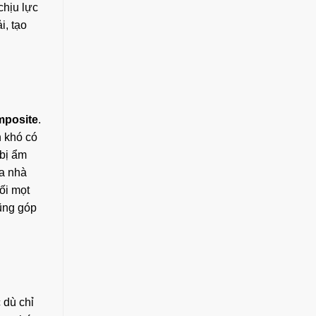
chịu lực
i, tạo
mposite
.
n khó có
bị ẩm
ửa nhà
ối mọt
ng góp
 dù chỉ