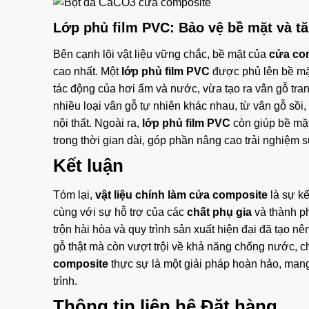
Lớp phủ film PVC: Bảo vệ bề mặt và t
Bên cạnh lõi vật liệu vững chắc, bề mặt của
cửa co
cao nhất. Một
lớp phủ film PVC
được phủ lên bề mặt
tác động của hơi ẩm và nước, vừa tạo ra vân gỗ tran
nhiều loại vân gỗ tự nhiên khác nhau, từ vân gỗ sồi,
nội thất. Ngoài ra,
lớp phủ film PVC
còn giúp bề mặt
trong thời gian dài, góp phần nâng cao trải nghiệm
Kết luận
Tóm lại,
vật liệu chính làm cửa composite
là sự kế
cùng với sự hỗ trợ của các
chất phụ gia
và thành p
trộn hài hòa và quy trình sản xuất hiện đại đã tạo 
gỗ thật mà còn vượt trội về khả năng chống nước, 
composite
thực sự là một giải pháp hoàn hảo, mang
trình.
Thông tin liên hệ Đặt hàng