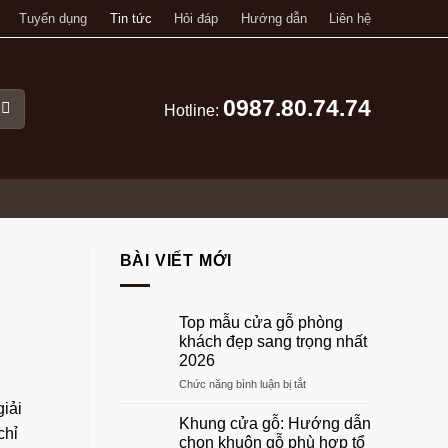
Tuyển dụng
Tin tức
Hỏi đáp
Hướng dẫn
Liên hệ
0987.80.74.74
Hotline:
BÀI VIẾT MỚI
Top mẫu cửa gỗ phòng
khách đẹp sang trọng nhất
2026
ở
Chức năng bình luận bị tắt
Top
iải
mẫu
Khung cửa gỗ: Hướng dẫn
chỉ
cửa
chọn khuôn gỗ phù hợp tổ