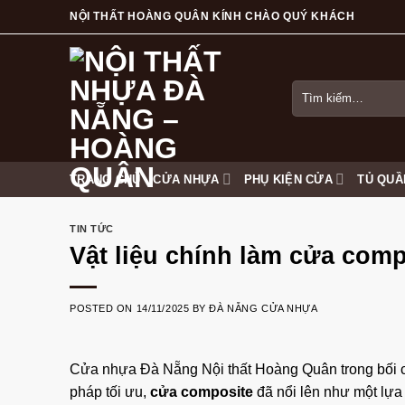
Skip
NỘI THẤT HOÀNG QUÂN KÍNH CHÀO QUÝ KHÁCH
to
content
Tìm
kiếm:
TRANG CHỦ
CỬA NHỰA
PHỤ KIỆN CỬA
TỦ QUẦ
TIN TỨC
Vật liệu chính làm cửa comp
POSTED ON
14/11/2025
BY
ĐÀ NẴNG CỬA NHỰA
Cửa nhựa Đà Nẵng
Nội thất Hoàng Quân
trong bối 
pháp tối ưu,
cửa composite
đã nổi lên như một lựa