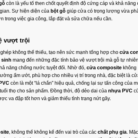
gỗ
còn là yếu tố then chốt quyết định độ cứng cáp và khả năng 
 gian. Sự hiện diện của
bột gỗ
giúp cửa có trọng lượng vừa phả
n trong việc gia công, lắp đặt và sửa chữa nếu cần.
 vượt trội
ghép không thể thiếu, tạo nên sức mạnh tổng hợp cho
cửa co
 sinh
mang đến những đặc tính bảo vệ vượt trội mà gỗ tự nhiê
khả năng chống nước tuyệt đối. Nhờ đó,
cửa composite
không 
rường ẩm ướt, phù hợp cho nhiều vị trí trong nhà, đặc biệt là c
 PVC
còn là một “lá chắn” hiệu quả, chống lại sự tấn công của m
 tuổi thọ cho sản phẩm. Đồng thời, độ dẻo dai của
nhựa PVC
cũ
ợc va đập tốt hơn và giảm thiểu tình trạng nứt gãy.
site
, không thể không kể đến vai trò của các
chất phụ gia
. Mặc