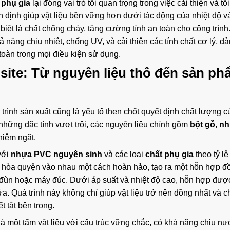
 phụ gia
lại đóng vai trò tối quan trọng trong việc cải thiện và t
n định giúp vật liệu bền vững hơn dưới tác động của nhiệt độ v
iệt là chất chống cháy, tăng cường tính an toàn cho công trình
 năng chịu nhiệt, chống UV, và cải thiện các tính chất cơ lý, đ
toàn trong mọi điều kiện sử dụng.
site: Từ nguyên liệu thô đến sản ph
 trình sản xuất cũng là yếu tố then chốt quyết định chất lượng 
những đặc tính vượt trội, các nguyên liệu chính gồm
bột gỗ
,
nh
hiêm ngặt.
với
nhựa PVC nguyên sinh
và các loại
chất phụ gia
theo tỷ lệ
n hòa quyện vào nhau một cách hoàn hảo, tạo ra một hỗn hợp đ
đùn hoặc máy đúc. Dưới áp suất và nhiệt độ cao, hỗn hợp đượ
ửa. Quá trình này không chỉ giúp vật liệu trở nên đồng nhất và c
 tật bên trong.
à một tấm vật liệu với cấu trúc vững chắc, có khả năng chịu n