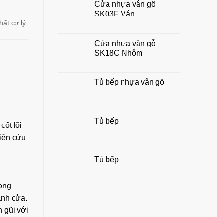
Cửa nhựa vân gỗ
chuẩn
SK03F Ván
đẹp,
hợp
hất cơ lý
phong
thủy
Cửa nhựa vân gỗ
gia
SK18C Nhôm
đình
Tủ bếp nhựa vân gỗ
Tủ bếp
cốt lõi
hiên cứu
Tủ bếp
rọng
ánh cửa.
 gũi với