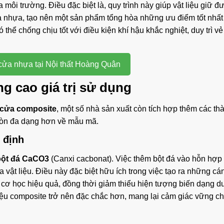
môi trường. Điều đặc biệt là, quy trình này giúp vật liệu giữ đ
ủa nhựa, tạo nên một sản phẩm tổng hòa những ưu điểm tốt nhất 
 thể chống chịu tốt với điều kiện khí hậu khắc nghiệt, duy trì v
ửa nhựa tại Nội thất Hoàng Quân
g cao giá trị sử dụng
cửa composite
, một số nhà sản xuất còn tích hợp thêm các th
còn đa dạng hơn về mẫu mã.
 định
bột đá CaCO3
(Canxi cacbonat). Việc thêm bột đá vào hỗn hợp
 vật liệu. Điều này đặc biệt hữu ích trong việc tạo ra những c
g cơ học hiệu quả, đồng thời giảm thiểu hiện tượng biến dạng d
liệu composite trở nên đặc chắc hơn, mang lại cảm giác vững ch