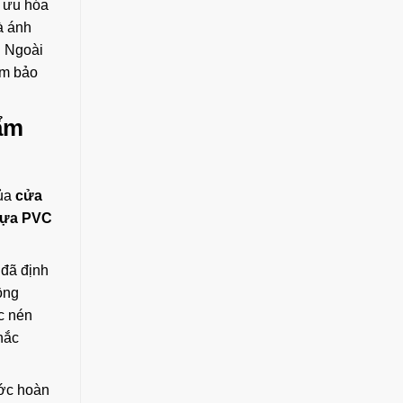
ối ưu hóa
à ánh
. Ngoài
ảm bảo
ẩm
của
cửa
ựa PVC
 đã định
ồng
c nén
hắc
ước hoàn