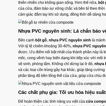
thiên nhiên cho không gian sống. Hơn thế nữa,
bột 
của cửa, đảm bảo sự vững chắc và bền bỉ theo thời
cảm giác đằm tay khi sử dụng, đồng thời dễ dàng hơ
Nhựa PVC nguyên sinh: Lá chắn bảo vệ
Bên cạnh
bột gỗ
,
nhựa PVC nguyên sinh
là mảnh 
Với tỷ lệ chiếm khoảng 30-40%,
nhựa PVC nguyên
được. Ưu điểm nổi bật nhất của thành phần này là 
mốc, cong vênh hay biến dạng khi tiếp xúc với môi t
vệ sinh, phòng tắm. Không chỉ dừng lại ở đó,
nhựa
và các loại côn trùng gây hại khác, giúp tăng cường
phần tăng độ bền tổng thể của cửa, giúp cửa chịu đư
Các chất phụ gia: Tối ưu hóa hiệu suất
Để hoàn thiện các tính năng ưu việt của
cửa compo