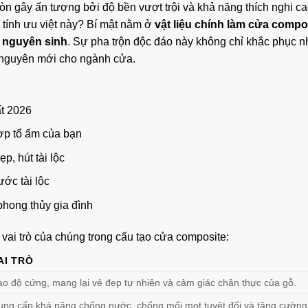
òn gây ấn tượng bởi độ bền vượt trội và khả năng thích nghi ca
 tính ưu việt này? Bí mật nằm ở
vật liệu chính làm cửa compo
 nguyên sinh
. Sự pha trộn độc đáo này không chỉ khắc phục 
ỷ nguyên mới cho ngành cửa.
t 2026
p tổ ấm của bạn
, hút tài lộc
ớc tài lộc
hong thủy gia đình
vai trò của chúng trong cấu tạo cửa composite:
AI TRÒ
ạo độ cứng, mang lại vẻ đẹp tự nhiên và cảm giác chân thực của gỗ.
ung cấp khả năng chống nước, chống mối mọt tuyệt đối và tăng cường