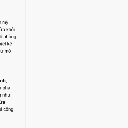
m mỹ
cửa khỏi
mô phỏng
iết kế
hư mới
inh
,
ự pha
ng như
ửa
ọi công