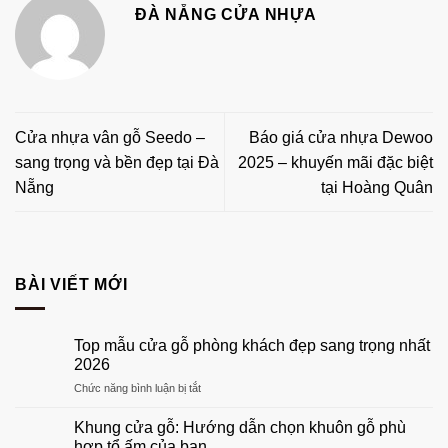
ĐÀ NẴNG CỬA NHỰA
Cửa nhựa vân gỗ Seedo –
Báo giá cửa nhựa Dewoo
sang trọng và bền đẹp tại Đà
2025 – khuyến mãi đặc biệt
Nẵng
tại Hoàng Quân
BÀI VIẾT MỚI
Top mẫu cửa gỗ phòng khách đẹp sang trọng nhất
2026
ở
Chức năng bình luận bị tắt
Top
mẫu
Khung cửa gỗ: Hướng dẫn chọn khuôn gỗ phù
cửa
hợp tổ ấm của bạn