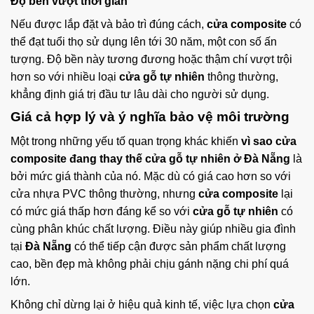
Độ bền vượt thời gian
Nếu được lắp đặt và bảo trì đúng cách,
cửa composite
có
thể đạt tuổi thọ sử dụng lên tới 30 năm, một con số ấn
tượng. Độ bền này tương đương hoặc thậm chí vượt trội
hơn so với nhiều loại
cửa gỗ tự nhiên
thông thường,
khẳng định giá trị đầu tư lâu dài cho người sử dụng.
Giá cả hợp lý và ý nghĩa bảo vệ môi trường
Một trong những yếu tố quan trọng khác khiến
vì sao cửa
composite đang thay thế cửa gỗ tự nhiên ở Đà Nẵng
là
bởi mức giá thành của nó. Mặc dù có giá cao hơn so với
cửa nhựa PVC thông thường, nhưng
cửa composite
lại
có mức giá thấp hơn đáng kể so với
cửa gỗ tự nhiên
có
cùng phân khúc chất lượng. Điều này giúp nhiều gia đình
tại
Đà Nẵng
có thể tiếp cận được sản phẩm chất lượng
cao, bền đẹp mà không phải chịu gánh nặng chi phí quá
lớn.
Không chỉ dừng lại ở hiệu quả kinh tế, việc lựa chọn
cửa