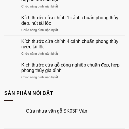
gỗ
ở
Chức năng bình luận bị tắt
phòng
Khung
khách
cửa
đẹp
Kích thước cửa chính 1 cánh chuẩn phong thủy
gỗ:
sang
đẹp, hút tài lộc
Hướng
trọng
ở
Chức năng bình luận bị tắt
dẫn
nhất
Kích
chọn
2026
thước
khuôn
Kích thước cửa chính 4 cánh chuẩn phong thủy
cửa
gỗ
rước tài lộc
chính
phù
ở
Chức năng bình luận bị tắt
1
hợp
Kích
cánh
tổ
thước
chuẩn
Kích thước cửa gỗ công nghiệp chuẩn đẹp, hợp
ấm
cửa
phong
phong thủy gia đình
của
chính
thủy
bạn
ở
Chức năng bình luận bị tắt
4
đẹp,
Kích
cánh
hút
thước
chuẩn
tài
cửa
SẢN PHẨM NỔI BẬT
phong
lộc
gỗ
thủy
công
rước
nghiệp
tài
Cửa nhựa vân gỗ SK03F Ván
chuẩn
lộc
đẹp,
hợp
phong