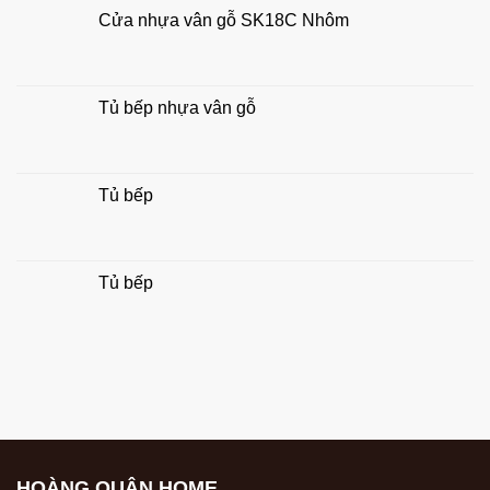
thủy
Cửa nhựa vân gỗ SK18C Nhôm
gia
đình
Tủ bếp nhựa vân gỗ
Tủ bếp
Tủ bếp
HOÀNG QUÂN HOME