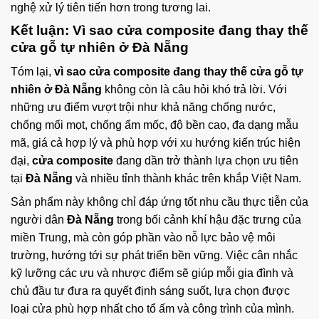
nghệ xử lý tiên tiến hơn trong tương lai.
Kết luận:
Vì sao cửa composite đang thay thế
cửa gỗ tự nhiên ở Đà Nẵng
Tóm lại,
vì sao cửa composite đang thay thế cửa gỗ tự
nhiên ở Đà Nẵng
không còn là câu hỏi khó trả lời. Với
những ưu điểm vượt trội như khả năng chống nước,
chống mối mọt, chống ẩm mốc, độ bền cao, đa dạng mẫu
mã, giá cả hợp lý và phù hợp với xu hướng kiến trúc hiện
đại,
cửa composite
đang dần trở thành lựa chọn ưu tiên
tại
Đà Nẵng
và nhiều tỉnh thành khác trên khắp Việt Nam.
Sản phẩm này không chỉ đáp ứng tốt nhu cầu thực tiễn của
người dân
Đà Nẵng
trong bối cảnh khí hậu đặc trưng của
miền Trung, mà còn góp phần vào nỗ lực bảo vệ môi
trường, hướng tới sự phát triển bền vững. Việc cân nhắc
kỹ lưỡng các ưu và nhược điểm sẽ giúp mỗi gia đình và
chủ đầu tư đưa ra quyết định sáng suốt, lựa chọn được
loại cửa phù hợp nhất cho tổ ấm và công trình của mình.